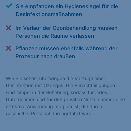
Alle akzeptieren
Speichern
Sie empfangen ein Hygienesiegel für die
Desinfektionsmaßnahmen
Zurück
Im Verlauf der Ozonbehandlung müssen
Essenziell (1)
Personen die Räume verlassen
Essenzielle Cookies ermöglichen grundlegende Funktionen und
Pflanzen müssen ebenfalls während der
sind für die einwandfreie Funktion der Website erforderlich.
Prozedur nach draußen
Cookie-Informationen anzeigen
Statistiken (1)
Wie Sie sehen, überwiegen die Vorzüge einer
Desinfektion mit Ozongas. Die Benachteiligungen
Statistik Cookies erfassen Informationen anonym. Diese
sind simpel in der Behebung, sodass für jedes
Informationen helfen uns zu verstehen, wie unsere Besucher
Unternehmen und für den privaten Nutzen immer eine
unsere Website nutzen. Statistik Cookies erfassen Informationen
effektive Anwendung möglich ist, die durch
anonym. Diese Informationen helfen uns zu verstehen, wie
geschultes Personal durchgeführt wird.
unsere Besucher unsere Website nutzen.
Cookie-Informationen anzeigen