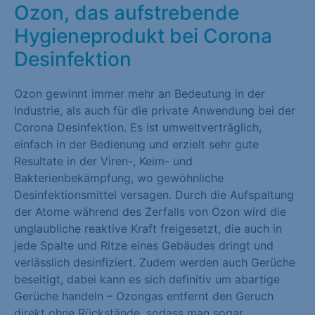
Ozon, das aufstrebende
Marketing (1)
Hygieneprodukt bei Corona
Marketing-Cookies werden von Drittanbietern oder Publishern
Desinfektion
verwendet, um personalisierte Werbung anzuzeigen. Sie tun
dies, indem sie Besucher über Websites hinweg verfolgen.
Ozon gewinnt immer mehr an Bedeutung in der
Cookie-Informationen anzeigen
Industrie, als auch für die private Anwendung bei der
Corona Desinfektion. Es ist umweltverträglich,
Externe Medien (1)
einfach in der Bedienung und erzielt sehr gute
Inhalte von Videoplattformen und Social-Media-Plattformen
Resultate in der Viren-, Keim- und
werden standardmäßig blockiert. Wenn Cookies von externen
Bakterienbekämpfung, wo gewöhnliche
Medien akzeptiert werden, bedarf der Zugriff auf diese Inhalte
Desinfektionsmittel versagen. Durch die Aufspaltung
keiner manuellen Einwilligung mehr.
der Atome während des Zerfalls von Ozon wird die
unglaubliche reaktive Kraft freigesetzt, die auch in
Cookie-Informationen anzeigen
jede Spalte und Ritze eines Gebäudes dringt und
verlässlich desinfiziert. Zudem werden auch Gerüche
Datenschutzerklärung
Impressum
beseitigt, dabei kann es sich definitiv um abartige
Gerüche handeln – Ozongas entfernt den Geruch
direkt ohne Rückstände, sodass man sogar