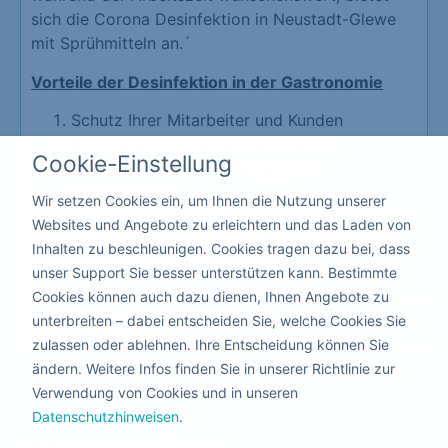
sich die Corona Desinfektion in Neustadt-Glewe
mit Sprühmitteln an.´
Vorteile der Desinfektion in der Gastronomie
Schutz Ihrer Mitarbeiter und Kunden
Erzeugt eine hohe Vertrauensbasis
Cookie-Einstellung
Schützt vor der Schließung Ihrer
Gastronomie
Wir setzen Cookies ein, um Ihnen die Nutzung unserer
Da hier niemand die Räume verlassen muss, kann
Websites und Angebote zu erleichtern und das Laden von
die Corona Desinfektion mit giftfreien flüssigen
Inhalten zu beschleunigen. Cookies tragen dazu bei, dass
Mitteln nebenbei ausgeführt werden.
unser Support Sie besser unterstützen kann. Bestimmte
Cookies können auch dazu dienen, Ihnen Angebote zu
unterbreiten – dabei entscheiden Sie, welche Cookies Sie
Kita & Schule
zulassen oder ablehnen. Ihre Entscheidung können Sie
ändern. Weitere Infos finden Sie in unserer Richtlinie zur
Verwendung von Cookies und in unseren
Datenschutzhinweisen
.