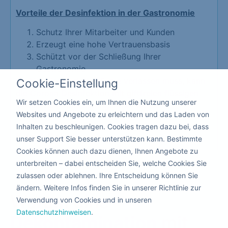
Vorteile der Desinfektion in der Gastronomie
Schutz Ihrer Mitarbeiter und Kunden
Erzeugt eine hohe Vertrauensbasis
Schützt vor der Schließung Ihrer
Gastronomie
Da hier niemand die Räume verlassen muss, kann
Cookie-Einstellung
die Corona Desinfektion mit giftfreien flüssigen
Wir setzen Cookies ein, um Ihnen die Nutzung unserer
Mitteln nebenbei durchgeführt werden.
Websites und Angebote zu erleichtern und das Laden von
Inhalten zu beschleunigen. Cookies tragen dazu bei, dass
Kita & Schule
unser Support Sie besser unterstützen kann. Bestimmte
Cookies können auch dazu dienen, Ihnen Angebote zu
unterbreiten – dabei entscheiden Sie, welche Cookies Sie
zulassen oder ablehnen. Ihre Entscheidung können Sie
ändern. Weitere Infos finden Sie in unserer Richtlinie zur
Warum eine
Verwendung von Cookies und in unseren
Datenschutzhinweisen
.
Dekontamination
mit