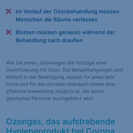
Alle akzeptieren
Speichern
Im Verlauf der Ozonbehandlung müssen
Menschen die Räume verlassen
Zurück
Blumen müssen genauso während der
Essenziell (1)
Behandlung nach draußen
Essenzielle Cookies ermöglichen grundlegende Funktionen und
sind für die einwandfreie Funktion der Website erforderlich.
Wie Sie sehen, überwiegen die Vorzüge einer
Cookie-Informationen anzeigen
Desinfizierung mit Ozon. Die Benachteiligungen sind
Statistiken (1)
einfach in der Beseitigung, sodass für jedes jede
Firma und für den privaten Gebrauch immer eine
Statistik Cookies erfassen Informationen anonym. Diese
effektive Anwendung möglich ist, die durch
Informationen helfen uns zu verstehen, wie unsere Besucher
geschultes Personal durchgeführt wird.
unsere Website nutzen. Statistik Cookies erfassen Informationen
anonym. Diese Informationen helfen uns zu verstehen, wie
unsere Besucher unsere Website nutzen.
Ozongas, das aufstrebende
Cookie-Informationen anzeigen
Hygieneprodukt bei Corona