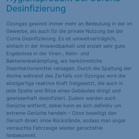
Desinfizierung
Marketing (1)
Marketing-Cookies werden von Drittanbietern oder Publishern
Ozongas gewinnt immer mehr an Bedeutung in der im
verwendet, um personalisierte Werbung anzuzeigen. Sie tun
Gewerbe, als auch für die private Nutzung bei der
dies, indem sie Besucher über Websites hinweg verfolgen.
Corna Desinfizierung. Es ist umweltverträglich,
Cookie-Informationen anzeigen
einfach in der Anwendbarkeit und erzielt sehr gute
Ergebnisse in der Viren-, Keim- und
Externe Medien (1)
Bakterienbekämpfung, wo herkömmliche
Desinfektionsmittel versagen. Durch die Spaltung der
Inhalte von Videoplattformen und Social-Media-Plattformen
Atome während des Zerfalls von Ozongas wird die
werden standardmäßig blockiert. Wenn Cookies von externen
einzigartige reaktive Kraft freigesetzt, die auch in
Medien akzeptiert werden, bedarf der Zugriff auf diese Inhalte
jede Spalte und Ritze eines Gebäudes dringt und
keiner manuellen Einwilligung mehr.
gewissenhaft desinfiziert. Zudem werden auch
Cookie-Informationen anzeigen
Gerüche entfernt, dabei kann es sich definitiv um
extreme Gerüche handeln – Ozon beseitigt den
Datenschutzerklärung
Impressum
Geruch direkt ohne Rückstände, sodass man sogar
verrauchte Fahrzeuge wieder geruchsfrei
hinbekommt.