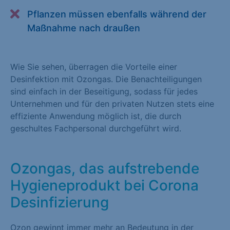
Alle akzeptieren
Speichern
Pflanzen müssen ebenfalls während der
Maßnahme nach draußen
Zurück
Essenziell (1)
Wie Sie sehen, überragen die Vorteile einer
Desinfektion mit Ozongas. Die Benachteiligungen
Essenzielle Cookies ermöglichen grundlegende Funktionen und
sind einfach in der Beseitigung, sodass für jedes
sind für die einwandfreie Funktion der Website erforderlich.
Unternehmen und für den privaten Nutzen stets eine
Cookie-Informationen anzeigen
effiziente Anwendung möglich ist, die durch
geschultes Fachpersonal durchgeführt wird.
Statistiken (1)
Statistik Cookies erfassen Informationen anonym. Diese
Informationen helfen uns zu verstehen, wie unsere Besucher
Ozongas, das aufstrebende
unsere Website nutzen. Statistik Cookies erfassen Informationen
Hygieneprodukt bei Corona
anonym. Diese Informationen helfen uns zu verstehen, wie
Desinfizierung
unsere Besucher unsere Website nutzen.
Cookie-Informationen anzeigen
Ozon gewinnt immer mehr an Bedeutung in der