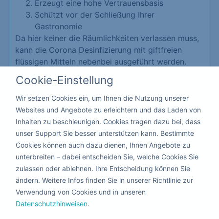
Erzeugt eine hohe Vertrauensbasis
Schützt vor der Schließung Ihrer
Gastronomie
Da hier keiner die Räumlichkeiten verlassen muss,
kann die Corona Desinfizierung mit giftfreien
flüssigen Mitteln nebenbei ausgeführt werden.
Cookie-Einstellung
Kita & Schule
Wir setzen Cookies ein, um Ihnen die Nutzung unserer
Websites und Angebote zu erleichtern und das Laden von
Inhalten zu beschleunigen. Cookies tragen dazu bei, dass
unser Support Sie besser unterstützen kann. Bestimmte
Cookies können auch dazu dienen, Ihnen Angebote zu
Warum eine
unterbreiten – dabei entscheiden Sie, welche Cookies Sie
zulassen oder ablehnen. Ihre Entscheidung können Sie
Dekontamination
mit
ändern. Weitere Infos finden Sie in unserer Richtlinie zur
Ozon?
Verwendung von Cookies und in unseren
Datenschutzhinweisen
.