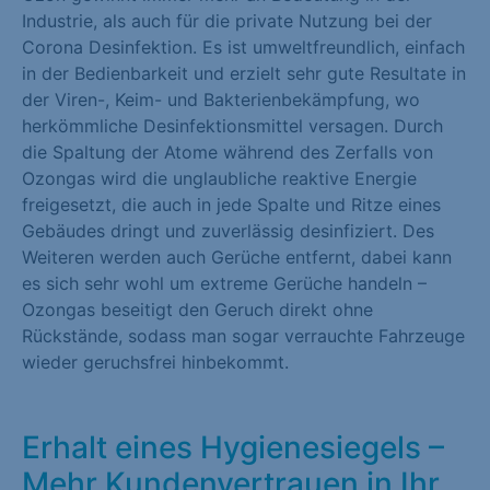
Industrie, als auch für die private Nutzung bei der
Marketing (1)
Corona Desinfektion. Es ist umweltfreundlich, einfach
Marketing-Cookies werden von Drittanbietern oder Publishern
in der Bedienbarkeit und erzielt sehr gute Resultate in
verwendet, um personalisierte Werbung anzuzeigen. Sie tun
der Viren-, Keim- und Bakterienbekämpfung, wo
dies, indem sie Besucher über Websites hinweg verfolgen.
herkömmliche Desinfektionsmittel versagen. Durch
die Spaltung der Atome während des Zerfalls von
Cookie-Informationen anzeigen
Ozongas wird die unglaubliche reaktive Energie
freigesetzt, die auch in jede Spalte und Ritze eines
Externe Medien (1)
Gebäudes dringt und zuverlässig desinfiziert. Des
Inhalte von Videoplattformen und Social-Media-Plattformen
Weiteren werden auch Gerüche entfernt, dabei kann
werden standardmäßig blockiert. Wenn Cookies von externen
es sich sehr wohl um extreme Gerüche handeln –
Medien akzeptiert werden, bedarf der Zugriff auf diese Inhalte
Ozongas beseitigt den Geruch direkt ohne
keiner manuellen Einwilligung mehr.
Rückstände, sodass man sogar verrauchte Fahrzeuge
wieder geruchsfrei hinbekommt.
Cookie-Informationen anzeigen
Datenschutzerklärung
Impressum
Erhalt eines Hygienesiegels –
Mehr Kundenvertrauen in Ihr