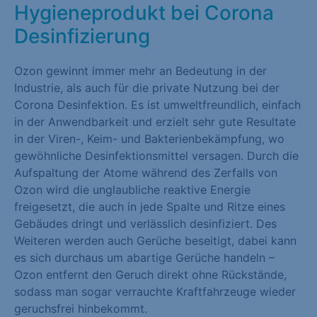
Hygieneprodukt bei Corona
Marketing (1)
Desinfizierung
Marketing-Cookies werden von Drittanbietern oder Publishern
verwendet, um personalisierte Werbung anzuzeigen. Sie tun
Ozon gewinnt immer mehr an Bedeutung in der
dies, indem sie Besucher über Websites hinweg verfolgen.
Industrie, als auch für die private Nutzung bei der
Cookie-Informationen anzeigen
Corona Desinfektion. Es ist umweltfreundlich, einfach
in der Anwendbarkeit und erzielt sehr gute Resultate
Externe Medien (1)
in der Viren-, Keim- und Bakterienbekämpfung, wo
gewöhnliche Desinfektionsmittel versagen. Durch die
Inhalte von Videoplattformen und Social-Media-Plattformen
Aufspaltung der Atome während des Zerfalls von
werden standardmäßig blockiert. Wenn Cookies von externen
Ozon wird die unglaubliche reaktive Energie
Medien akzeptiert werden, bedarf der Zugriff auf diese Inhalte
freigesetzt, die auch in jede Spalte und Ritze eines
keiner manuellen Einwilligung mehr.
Gebäudes dringt und verlässlich desinfiziert. Des
Cookie-Informationen anzeigen
Weiteren werden auch Gerüche beseitigt, dabei kann
es sich durchaus um abartige Gerüche handeln –
Datenschutzerklärung
Impressum
Ozon entfernt den Geruch direkt ohne Rückstände,
sodass man sogar verrauchte Kraftfahrzeuge wieder
geruchsfrei hinbekommt.