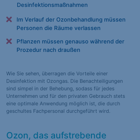
Desinfektionsmaßnahmen
Alle akzeptieren
Speichern
Im Verlauf der Ozonbehandlung müssen
Zurück
Personen die Räume verlassen
Essenziell (1)
Pflanzen müssen genauso während der
Essenzielle Cookies ermöglichen grundlegende Funktionen und
Prozedur nach draußen
sind für die einwandfreie Funktion der Website erforderlich.
Cookie-Informationen anzeigen
Wie Sie sehen, überragen die Vorteile einer
Statistiken (1)
Desinfektion mit Ozongas. Die Benachteiligungen
sind simpel in der Behebung, sodass für jedes
Statistik Cookies erfassen Informationen anonym. Diese
Unternehmen und für den privaten Gebrauch stets
Informationen helfen uns zu verstehen, wie unsere Besucher
eine optimale Anwendung möglich ist, die durch
unsere Website nutzen. Statistik Cookies erfassen Informationen
geschultes Fachpersonal durchgeführt wird.
anonym. Diese Informationen helfen uns zu verstehen, wie
unsere Besucher unsere Website nutzen.
Ozon, das aufstrebende
Cookie-Informationen anzeigen