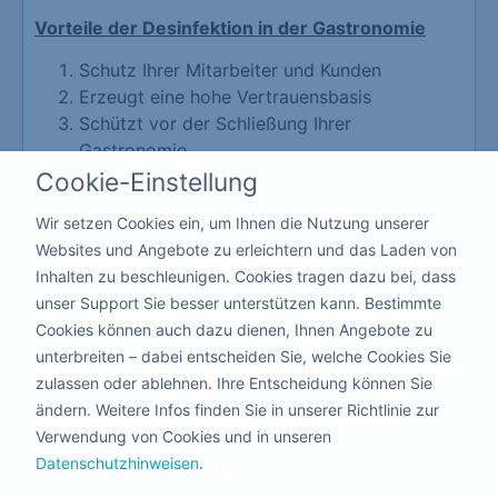
Vorteile der Desinfektion in der Gastronomie
Schutz Ihrer Mitarbeiter und Kunden
Erzeugt eine hohe Vertrauensbasis
Schützt vor der Schließung Ihrer
Gastronomie
Da hier niemand die Räumlichkeiten verlassen
Cookie-Einstellung
muss, kann die Corona Desinfizierung mit
Wir setzen Cookies ein, um Ihnen die Nutzung unserer
giftfreien flüssigen Produkten nebenbei ausgeführt
Websites und Angebote zu erleichtern und das Laden von
werden.
Inhalten zu beschleunigen. Cookies tragen dazu bei, dass
unser Support Sie besser unterstützen kann. Bestimmte
Kita & Schule
Cookies können auch dazu dienen, Ihnen Angebote zu
unterbreiten – dabei entscheiden Sie, welche Cookies Sie
zulassen oder ablehnen. Ihre Entscheidung können Sie
ändern. Weitere Infos finden Sie in unserer Richtlinie zur
Verwendung von Cookies und in unseren
Warum eine
Datenschutzhinweisen
.