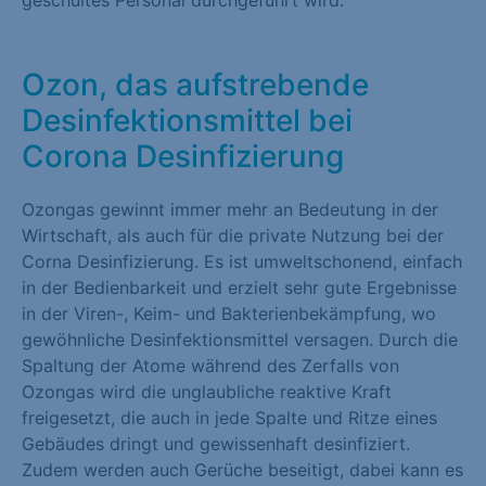
geschultes Personal durchgeführt wird.
Marketing (1)
Marketing-Cookies werden von Drittanbietern oder Publishern
Ozon, das aufstrebende
verwendet, um personalisierte Werbung anzuzeigen. Sie tun
Desinfektionsmittel bei
dies, indem sie Besucher über Websites hinweg verfolgen.
Corona Desinfizierung
Cookie-Informationen anzeigen
Externe Medien (1)
Ozongas gewinnt immer mehr an Bedeutung in der
Wirtschaft, als auch für die private Nutzung bei der
Inhalte von Videoplattformen und Social-Media-Plattformen
Corna Desinfizierung. Es ist umweltschonend, einfach
werden standardmäßig blockiert. Wenn Cookies von externen
in der Bedienbarkeit und erzielt sehr gute Ergebnisse
Medien akzeptiert werden, bedarf der Zugriff auf diese Inhalte
in der Viren-, Keim- und Bakterienbekämpfung, wo
keiner manuellen Einwilligung mehr.
gewöhnliche Desinfektionsmittel versagen. Durch die
Cookie-Informationen anzeigen
Spaltung der Atome während des Zerfalls von
Ozongas wird die unglaubliche reaktive Kraft
Datenschutzerklärung
Impressum
freigesetzt, die auch in jede Spalte und Ritze eines
Gebäudes dringt und gewissenhaft desinfiziert.
Zudem werden auch Gerüche beseitigt, dabei kann es