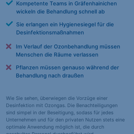
Kompetente Teams in Gräfenhainichen
Alle akzeptieren
Speichern
wickeln die Behandlung schnell ab
Zurück
Sie erlangen ein Hygienesiegel für die
Desinfektionsmaßnahmen
Essenziell (1)
Im Verlauf der Ozonbehandlung müssen
Essenzielle Cookies ermöglichen grundlegende Funktionen und
sind für die einwandfreie Funktion der Website erforderlich.
Menschen die Räume verlassen
Cookie-Informationen anzeigen
Pflanzen müssen genauso während der
Behandlung nach draußen
Statistiken (1)
Statistik Cookies erfassen Informationen anonym. Diese
Informationen helfen uns zu verstehen, wie unsere Besucher
Wie Sie sehen, überwiegen die Vorzüge einer
unsere Website nutzen. Statistik Cookies erfassen Informationen
Desinfektion mit Ozongas. Die Benachteiligungen
anonym. Diese Informationen helfen uns zu verstehen, wie
sind simpel in der Beseitigung, sodass für jedes
unsere Besucher unsere Website nutzen.
Unternehmen und für den privaten Nutzen stets eine
optimale Anwendung möglich ist, die durch
Cookie-Informationen anzeigen