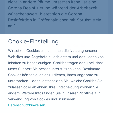
nicht in andere Räume umsetzen kann. Ist eine
Corona Desinfizierung während der Arbeitszeit
wünschenswert, bietet sich die Corona
Desinfektion in Gräfenhainichen mit Sprühmitteln
an.´
Vorteile der Desinfektion in der Gastronomie
Cookie-Einstellung
Schutz Ihrer Mitarbeiter und Kunden
Wir setzen Cookies ein, um Ihnen die Nutzung unserer
Erzeugt eine hohe Vertrauensbasis
Websites und Angebote zu erleichtern und das Laden von
Schützt vor der Schließung Ihrer
Inhalten zu beschleunigen. Cookies tragen dazu bei, dass
Gastronomie
unser Support Sie besser unterstützen kann. Bestimmte
Da hier keiner die Räumlichkeiten verlassen muss,
Cookies können auch dazu dienen, Ihnen Angebote zu
kann die Corona Desinfizierung mit giftfreien
unterbreiten – dabei entscheiden Sie, welche Cookies Sie
flüssigen Mitteln nebenbei durchgeführt werden.
zulassen oder ablehnen. Ihre Entscheidung können Sie
ändern. Weitere Infos finden Sie in unserer Richtlinie zur
Kita & Schule
Verwendung von Cookies und in unseren
Datenschutzhinweisen
.