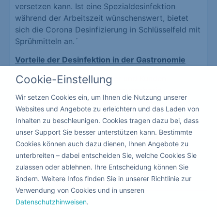
versetzen kann. Ist eine Spezialdesinfektion
während der Arbeitszeit wünschenswert, bietet
sich die Corona Desinfizierung in Schlüsselfeld mit
Sprühmitteln an.´
Vorteile der Desinfektion in der Gastronomie
Cookie-Einstellung
Schutz Ihrer Mitarbeiter und Kunden
Erzeugt eine hohe Vertrauensbasis
Wir setzen Cookies ein, um Ihnen die Nutzung unserer
Schützt vor der Schließung Ihrer
Websites und Angebote zu erleichtern und das Laden von
Gastronomie
Inhalten zu beschleunigen. Cookies tragen dazu bei, dass
Da hier niemand die Räume verlassen muss, kann
unser Support Sie besser unterstützen kann. Bestimmte
die Corona Desinfektion mit giftfreien flüssigen
Cookies können auch dazu dienen, Ihnen Angebote zu
Mitteln nebenbei durchgeführt werden.
unterbreiten – dabei entscheiden Sie, welche Cookies Sie
zulassen oder ablehnen. Ihre Entscheidung können Sie
Kita & Schule
ändern. Weitere Infos finden Sie in unserer Richtlinie zur
Verwendung von Cookies und in unseren
Datenschutzhinweisen
.