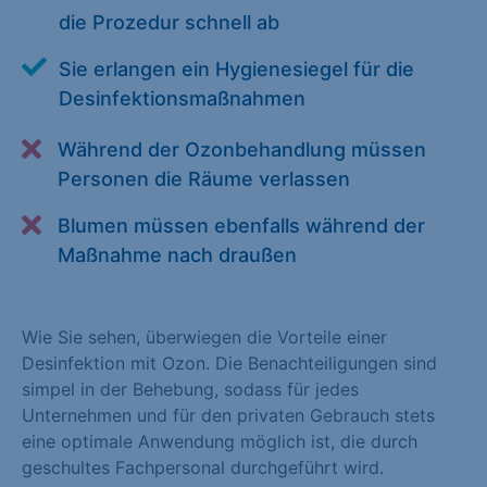
die Prozedur schnell ab
Alle akzeptieren
Speichern
Sie erlangen ein Hygienesiegel für die
Zurück
Desinfektionsmaßnahmen
Essenziell (1)
Während der Ozonbehandlung müssen
Essenzielle Cookies ermöglichen grundlegende Funktionen und
Personen die Räume verlassen
sind für die einwandfreie Funktion der Website erforderlich.
Blumen müssen ebenfalls während der
Cookie-Informationen anzeigen
Maßnahme nach draußen
Statistiken (1)
Statistik Cookies erfassen Informationen anonym. Diese
Wie Sie sehen, überwiegen die Vorteile einer
Informationen helfen uns zu verstehen, wie unsere Besucher
Desinfektion mit Ozon. Die Benachteiligungen sind
unsere Website nutzen. Statistik Cookies erfassen Informationen
simpel in der Behebung, sodass für jedes
anonym. Diese Informationen helfen uns zu verstehen, wie
Unternehmen und für den privaten Gebrauch stets
unsere Besucher unsere Website nutzen.
eine optimale Anwendung möglich ist, die durch
Cookie-Informationen anzeigen
geschultes Fachpersonal durchgeführt wird.