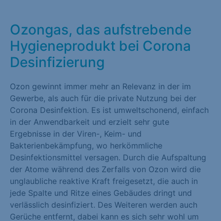
Marketing (1)
Ozongas, das aufstrebende
Marketing-Cookies werden von Drittanbietern oder Publishern
Hygieneprodukt bei Corona
verwendet, um personalisierte Werbung anzuzeigen. Sie tun
dies, indem sie Besucher über Websites hinweg verfolgen.
Desinfizierung
Cookie-Informationen anzeigen
Ozon gewinnt immer mehr an Relevanz in der im
Externe Medien (1)
Gewerbe, als auch für die private Nutzung bei der
Corona Desinfektion. Es ist umweltschonend, einfach
Inhalte von Videoplattformen und Social-Media-Plattformen
in der Anwendbarkeit und erzielt sehr gute
werden standardmäßig blockiert. Wenn Cookies von externen
Ergebnisse in der Viren-, Keim- und
Medien akzeptiert werden, bedarf der Zugriff auf diese Inhalte
Bakterienbekämpfung, wo herkömmliche
keiner manuellen Einwilligung mehr.
Desinfektionsmittel versagen. Durch die Aufspaltung
Cookie-Informationen anzeigen
der Atome während des Zerfalls von Ozon wird die
unglaubliche reaktive Kraft freigesetzt, die auch in
Datenschutzerklärung
Impressum
jede Spalte und Ritze eines Gebäudes dringt und
verlässlich desinfiziert. Des Weiteren werden auch
Gerüche entfernt, dabei kann es sich sehr wohl um