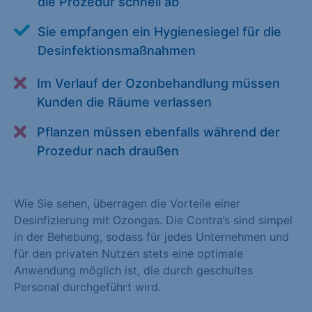
die Prozedur schnell ab
Alle akzeptieren
Speichern
Sie empfangen ein Hygienesiegel für die
Zurück
Desinfektionsmaßnahmen
Essenziell (1)
Im Verlauf der Ozonbehandlung müssen
Kunden die Räume verlassen
Essenzielle Cookies ermöglichen grundlegende Funktionen und
sind für die einwandfreie Funktion der Website erforderlich.
Pflanzen müssen ebenfalls während der
Cookie-Informationen anzeigen
Prozedur nach draußen
Statistiken (1)
Wie Sie sehen, überragen die Vorteile einer
Statistik Cookies erfassen Informationen anonym. Diese
Desinfizierung mit Ozongas. Die Contra’s sind simpel
Informationen helfen uns zu verstehen, wie unsere Besucher
in der Behebung, sodass für jedes Unternehmen und
unsere Website nutzen. Statistik Cookies erfassen Informationen
für den privaten Nutzen stets eine optimale
anonym. Diese Informationen helfen uns zu verstehen, wie
Anwendung möglich ist, die durch geschultes
unsere Besucher unsere Website nutzen.
Personal durchgeführt wird.
Cookie-Informationen anzeigen