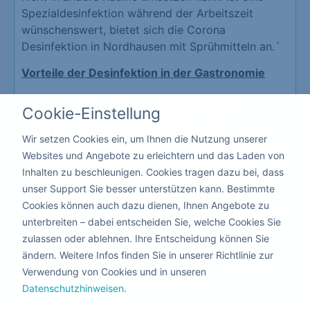
Spezialdesinfektion während der Arbeitszeit
wünschenswert, bietet sich die Corona
Desinfektion in Nordhausen mit Sprühmitteln an.´
Vorteile der Desinfektion in der Gastronomie
Schutz Ihrer Mitarbeiter und Kunden
Cookie-Einstellung
Erzeugt eine hohe Vertrauensbasis
Schützt vor der Schließung Ihrer
Wir setzen Cookies ein, um Ihnen die Nutzung unserer
Gastronomie
Websites und Angebote zu erleichtern und das Laden von
Da hier keiner die Räume verlassen muss, kann die
Inhalten zu beschleunigen. Cookies tragen dazu bei, dass
Corona Desinfektion mit giftfreien flüssigen
unser Support Sie besser unterstützen kann. Bestimmte
Mitteln nebenbei durchgeführt werden.
Cookies können auch dazu dienen, Ihnen Angebote zu
unterbreiten – dabei entscheiden Sie, welche Cookies Sie
zulassen oder ablehnen. Ihre Entscheidung können Sie
Kita & Schule
ändern. Weitere Infos finden Sie in unserer Richtlinie zur
Verwendung von Cookies und in unseren
Datenschutzhinweisen
.