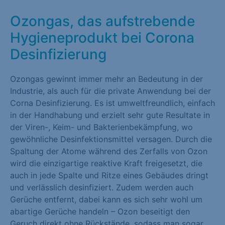
Marketing (1)
Ozongas, das aufstrebende
Marketing-Cookies werden von Drittanbietern oder Publishern
Hygieneprodukt bei Corona
verwendet, um personalisierte Werbung anzuzeigen. Sie tun
Desinfizierung
dies, indem sie Besucher über Websites hinweg verfolgen.
Cookie-Informationen anzeigen
Ozongas gewinnt immer mehr an Bedeutung in der
Industrie, als auch für die private Anwendung bei der
Externe Medien (1)
Corna Desinfizierung. Es ist umweltfreundlich, einfach
Inhalte von Videoplattformen und Social-Media-Plattformen
in der Handhabung und erzielt sehr gute Resultate in
werden standardmäßig blockiert. Wenn Cookies von externen
der Viren-, Keim- und Bakterienbekämpfung, wo
Medien akzeptiert werden, bedarf der Zugriff auf diese Inhalte
gewöhnliche Desinfektionsmittel versagen. Durch die
keiner manuellen Einwilligung mehr.
Spaltung der Atome während des Zerfalls von Ozon
wird die einzigartige reaktive Kraft freigesetzt, die
Cookie-Informationen anzeigen
auch in jede Spalte und Ritze eines Gebäudes dringt
und verlässlich desinfiziert. Zudem werden auch
Datenschutzerklärung
Impressum
Gerüche entfernt, dabei kann es sich sehr wohl um
abartige Gerüche handeln – Ozon beseitigt den
Geruch direkt ohne Rückstände, sodass man sogar