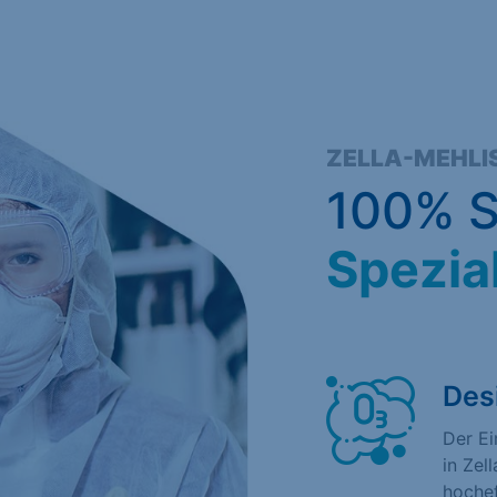
ZELLA-MEHLI
100% S
Spezia
Des
Der E
in Zel
hochef