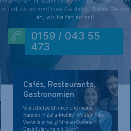
esinfektion ist in der heutigen Zeit wichtiger de
je und wir unterstützen Sie dabei.
Rufen Sie uns
an, wir helfen sofort!
0159 / 043 55
473
Cafés, Restaurants,
Gastronomien
Wie schütze ich mich und meine
Kunden in Zella-Mehlis? Was sind die
Vorteile einer giftfreien Corona
Desinfizierung mit Ozon?