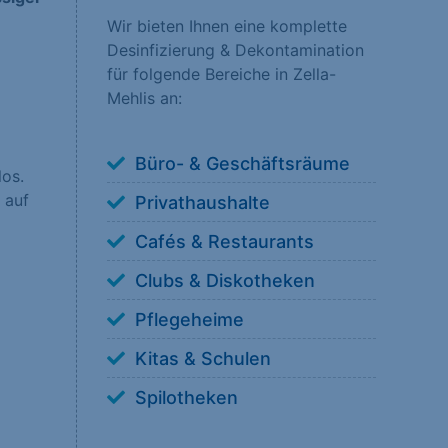
Wir bieten Ihnen eine komplette
Desinfizierung & Dekontamination
nsere Besucher unsere
für folgende Bereiche in Zella-
erstehen, wie unsere
Mehlis an:
Büro- & Geschäftsräume
los.
 auf
Privathaushalte
 anzuzeigen. Sie tun
Cafés & Restaurants
Clubs & Diskotheken
Pflegeheime
Kitas & Schulen
ookies von externen
Spilotheken