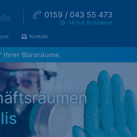
0159 / 043 55 473
lis
24 Std. Notdienst
 uns
Kontakt
" Ihrer Büroräume.
häftsräumen
lis