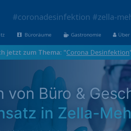
#coronadesinfektion #zella-meh
tz
Büroräume
Gastronomie
Über
ch jetzt zum Thema: "
Corona Desinfektion
on von Büro & Gesc
nsatz in Zella-Meh