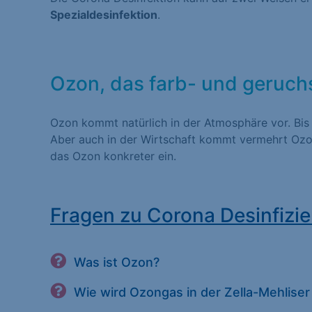
Spezialdesinfektion
.
Statistiken (1)
Statistik Cookies erfas
Website nutzen. Statist
Besucher unsere Websit
Ozon, das farb- und geruch
Ozon kommt natürlich in der Atmosphäre vor. Bis
Marketing (1)
Aber auch in der Wirtschaft kommt vermehrt Ozon
das Ozon konkreter ein.
Marketing-Cookies werd
dies, indem sie Besuche
Fragen zu Corona Desinfizie
Externe Medien (
Inhalte von Videoplatt
Was ist Ozon?
Medien akzeptiert werde
Wie wird Ozongas in der Zella-Mehliser