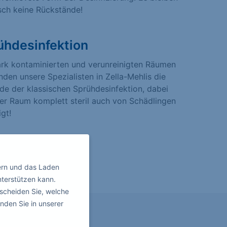
sch keine Rückstände!
ühdesinfektion
ark kontaminierten und verunreinigten Räumen
den unsere Spezialisten in Zella-Mehlis die
e der klassischen Sprühdesinfektion, dabei
er Raum komplett steril auch von Schädlingen
igt!
ern und das Laden
nterstützen kann.
scheiden Sie, welche
nden Sie in unserer