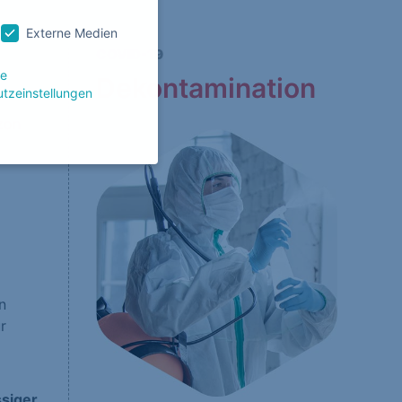
Externe Medien
COVID-19
le
Dekontamination
tzeinstellungen
zon
g zu ganzen Kategorien
wählen.
Zurück
n
r
Website erforderlich.
ssiger