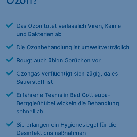
Ozon?
Alle akzeptieren
Speichern
Zurück
Das Ozon tötet verlässlich Viren, Keime
und Bakterien ab
Essenziell (1)
Die Ozonbehandlung ist umweltverträglich
Essenzielle Cookies ermöglichen grundlegende Funktionen und
sind für die einwandfreie Funktion der Website erforderlich.
Beugt auch üblen Gerüchen vor
Cookie-Informationen anzeigen
Ozongas verflüchtigt sich zügig, da es
Statistiken (1)
Sauerstoff ist
Statistik Cookies erfassen Informationen anonym. Diese
Erfahrene Teams in Bad Gottleuba-
Informationen helfen uns zu verstehen, wie unsere Besucher
Berggießhübel wickeln die Behandlung
unsere Website nutzen. Statistik Cookies erfassen Informationen
schnell ab
anonym. Diese Informationen helfen uns zu verstehen, wie
unsere Besucher unsere Website nutzen.
Sie erlangen ein Hygienesiegel für die
Cookie-Informationen anzeigen
Desinfektionsmaßnahmen