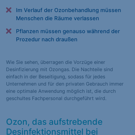
Marketing (1)
Im Verlauf der Ozonbehandlung müssen
Menschen die Räume verlassen
Marketing-Cookies werden von Drittanbietern oder Publishern
verwendet, um personalisierte Werbung anzuzeigen. Sie tun
Pflanzen müssen genauso während der
dies, indem sie Besucher über Websites hinweg verfolgen.
Prozedur nach draußen
Cookie-Informationen anzeigen
Externe Medien (1)
Wie Sie sehen, überragen die Vorzüge einer
Inhalte von Videoplattformen und Social-Media-Plattformen
Desinfizierung mit Ozongas. Die Nachteile sind
werden standardmäßig blockiert. Wenn Cookies von externen
einfach in der Beseitigung, sodass für jedes
Medien akzeptiert werden, bedarf der Zugriff auf diese Inhalte
Unternehmen und für den privaten Gebrauch immer
keiner manuellen Einwilligung mehr.
eine optimale Anwendung möglich ist, die durch
geschultes Fachpersonal durchgeführt wird.
Cookie-Informationen anzeigen
Datenschutzerklärung
Impressum
Ozon, das aufstrebende
Desinfektionsmittel bei