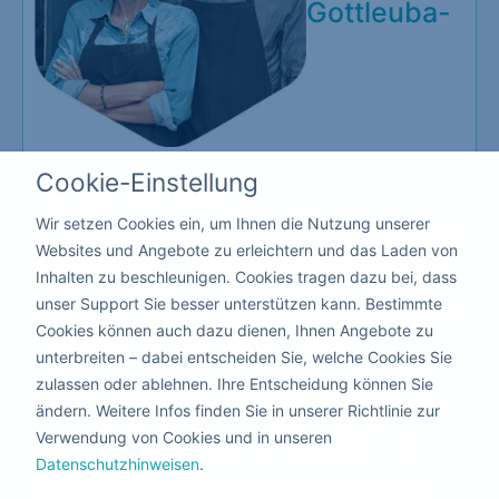
Gottleuba-
Cookie-Einstellung
Berggießhübel
Wir setzen Cookies ein, um Ihnen die Nutzung unserer
Im Gastgewerbe, vornehmlich Restaurants, ist eine
Websites und Angebote zu erleichtern und das Laden von
Ozonbehandlung nur außerhalb der Öffnungszeit
Inhalten zu beschleunigen. Cookies tragen dazu bei, dass
möglich, da man die Tischgäste und die
unser Support Sie besser unterstützen kann. Bestimmte
Lebensmittel verarbeitenden Mitarbeiter aufgrund
Cookies können auch dazu dienen, Ihnen Angebote zu
mangelnder Ausweichmöglichkeiten nicht in
unterbreiten – dabei entscheiden Sie, welche Cookies Sie
andere Räume umsetzen kann. Ist eine Corona
zulassen oder ablehnen. Ihre Entscheidung können Sie
Desinfektion während der Arbeitszeit erwünscht,
ändern. Weitere Infos finden Sie in unserer Richtlinie zur
bietet sich die Corona Desinfektion in Bad
Verwendung von Cookies und in unseren
Gottleuba-Berggießhübel mit Sprühmitteln an.´
Datenschutzhinweisen
.
Vorteile der Desinfektion in der Gastronomie