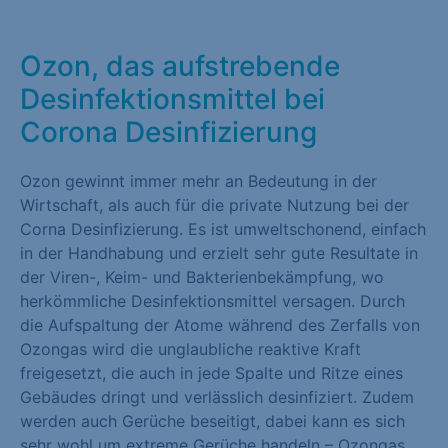
Marketing (1)
Ozon, das aufstrebende
Marketing-Cookies werden von Drittanbietern oder Publishern
verwendet, um personalisierte Werbung anzuzeigen. Sie tun
Desinfektionsmittel bei
dies, indem sie Besucher über Websites hinweg verfolgen.
Corona Desinfizierung
Cookie-Informationen anzeigen
Ozon gewinnt immer mehr an Bedeutung in der
Externe Medien (1)
Wirtschaft, als auch für die private Nutzung bei der
Inhalte von Videoplattformen und Social-Media-Plattformen
Corna Desinfizierung. Es ist umweltschonend, einfach
werden standardmäßig blockiert. Wenn Cookies von externen
in der Handhabung und erzielt sehr gute Resultate in
Medien akzeptiert werden, bedarf der Zugriff auf diese Inhalte
der Viren-, Keim- und Bakterienbekämpfung, wo
keiner manuellen Einwilligung mehr.
herkömmliche Desinfektionsmittel versagen. Durch
die Aufspaltung der Atome während des Zerfalls von
Cookie-Informationen anzeigen
Ozongas wird die unglaubliche reaktive Kraft
freigesetzt, die auch in jede Spalte und Ritze eines
Datenschutzerklärung
Impressum
Gebäudes dringt und verlässlich desinfiziert. Zudem
werden auch Gerüche beseitigt, dabei kann es sich
sehr wohl um extreme Gerüche handeln – Ozongas