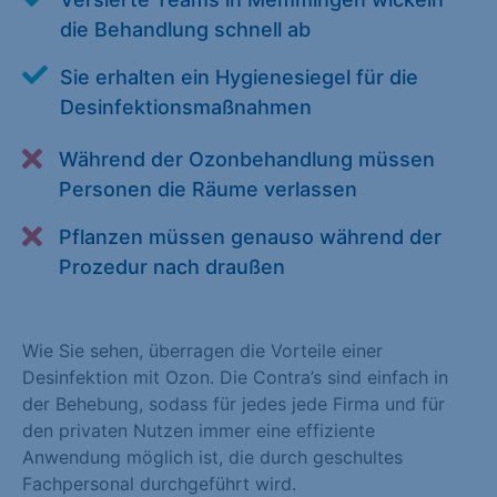
Alle akzeptieren
Speichern
die Behandlung schnell ab
Sie erhalten ein Hygienesiegel für die
Zurück
Desinfektionsmaßnahmen
Essenziell (1)
Während der Ozonbehandlung müssen
Essenzielle Cookies ermöglichen grundlegende Funktionen und
Personen die Räume verlassen
sind für die einwandfreie Funktion der Website erforderlich.
Pflanzen müssen genauso während der
Cookie-Informationen anzeigen
Prozedur nach draußen
Statistiken (1)
Statistik Cookies erfassen Informationen anonym. Diese
Wie Sie sehen, überragen die Vorteile einer
Informationen helfen uns zu verstehen, wie unsere Besucher
Desinfektion mit Ozon. Die Contra’s sind einfach in
unsere Website nutzen. Statistik Cookies erfassen Informationen
der Behebung, sodass für jedes jede Firma und für
anonym. Diese Informationen helfen uns zu verstehen, wie
den privaten Nutzen immer eine effiziente
unsere Besucher unsere Website nutzen.
Anwendung möglich ist, die durch geschultes
Cookie-Informationen anzeigen
Fachpersonal durchgeführt wird.