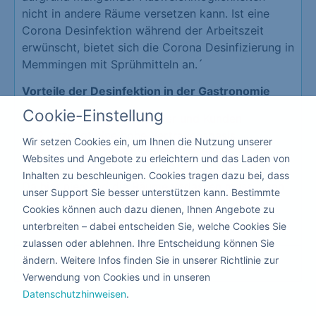
nicht in andere Räume versetzen kann. Ist eine
Corona Desinfektion während der Arbeitszeit
erwünscht, bietet sich die Corona Desinfizierung in
Memmingen mit Sprühmitteln an.´
Vorteile der Desinfektion in der Gastronomie
Cookie-Einstellung
Schutz Ihrer Mitarbeiter und Kunden
Erzeugt eine hohe Vertrauensbasis
Wir setzen Cookies ein, um Ihnen die Nutzung unserer
Schützt vor der Schließung Ihrer
Websites und Angebote zu erleichtern und das Laden von
Gastronomie
Inhalten zu beschleunigen. Cookies tragen dazu bei, dass
Da hier niemand die Räume verlassen muss, kann
unser Support Sie besser unterstützen kann. Bestimmte
die Corona Desinfektion mit giftfreien flüssigen
Cookies können auch dazu dienen, Ihnen Angebote zu
Produkten nebenbei durchgeführt werden.
unterbreiten – dabei entscheiden Sie, welche Cookies Sie
zulassen oder ablehnen. Ihre Entscheidung können Sie
ändern. Weitere Infos finden Sie in unserer Richtlinie zur
Kita & Schule
Verwendung von Cookies und in unseren
Datenschutzhinweisen
.