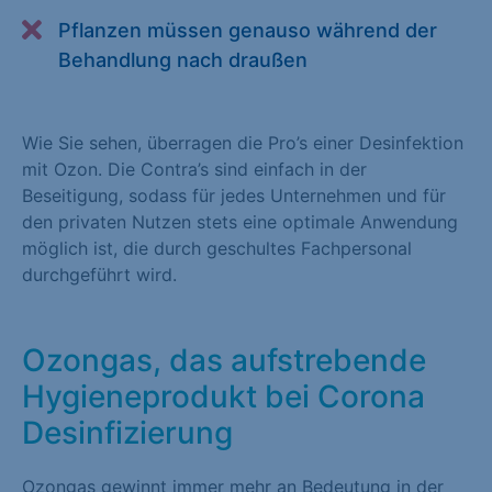
Alle akzeptieren
Speichern
Pflanzen müssen genauso während der
Behandlung nach draußen
Zurück
Essenziell (1)
Wie Sie sehen, überragen die Pro’s einer Desinfektion
mit Ozon. Die Contra’s sind einfach in der
Essenzielle Cookies ermöglichen grundlegende Funktionen und
Beseitigung, sodass für jedes Unternehmen und für
sind für die einwandfreie Funktion der Website erforderlich.
den privaten Nutzen stets eine optimale Anwendung
Cookie-Informationen anzeigen
möglich ist, die durch geschultes Fachpersonal
durchgeführt wird.
Statistiken (1)
Statistik Cookies erfassen Informationen anonym. Diese
Informationen helfen uns zu verstehen, wie unsere Besucher
Ozongas, das aufstrebende
unsere Website nutzen. Statistik Cookies erfassen Informationen
Hygieneprodukt bei Corona
anonym. Diese Informationen helfen uns zu verstehen, wie
Desinfizierung
unsere Besucher unsere Website nutzen.
Cookie-Informationen anzeigen
Ozongas gewinnt immer mehr an Bedeutung in der