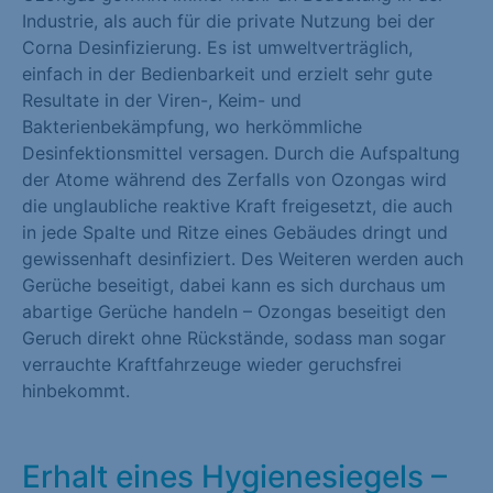
Industrie, als auch für die private Nutzung bei der
Marketing (1)
Corna Desinfizierung. Es ist umweltverträglich,
Marketing-Cookies werden von Drittanbietern oder Publishern
einfach in der Bedienbarkeit und erzielt sehr gute
verwendet, um personalisierte Werbung anzuzeigen. Sie tun
Resultate in der Viren-, Keim- und
dies, indem sie Besucher über Websites hinweg verfolgen.
Bakterienbekämpfung, wo herkömmliche
Desinfektionsmittel versagen. Durch die Aufspaltung
Cookie-Informationen anzeigen
der Atome während des Zerfalls von Ozongas wird
die unglaubliche reaktive Kraft freigesetzt, die auch
Externe Medien (1)
in jede Spalte und Ritze eines Gebäudes dringt und
Inhalte von Videoplattformen und Social-Media-Plattformen
gewissenhaft desinfiziert. Des Weiteren werden auch
werden standardmäßig blockiert. Wenn Cookies von externen
Gerüche beseitigt, dabei kann es sich durchaus um
Medien akzeptiert werden, bedarf der Zugriff auf diese Inhalte
abartige Gerüche handeln – Ozongas beseitigt den
keiner manuellen Einwilligung mehr.
Geruch direkt ohne Rückstände, sodass man sogar
verrauchte Kraftfahrzeuge wieder geruchsfrei
Cookie-Informationen anzeigen
hinbekommt.
Datenschutzerklärung
Impressum
Erhalt eines Hygienesiegels –