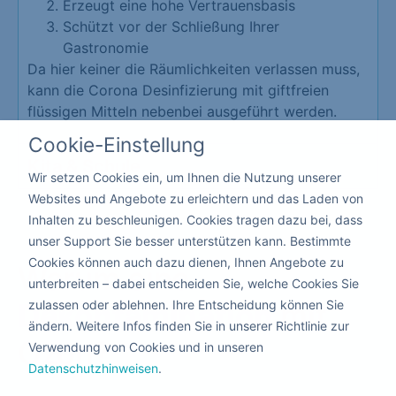
Erzeugt eine hohe Vertrauensbasis
Schützt vor der Schließung Ihrer
Gastronomie
Da hier keiner die Räumlichkeiten verlassen muss,
kann die Corona Desinfizierung mit giftfreien
flüssigen Mitteln nebenbei ausgeführt werden.
Cookie-Einstellung
Kita & Schule
Wir setzen Cookies ein, um Ihnen die Nutzung unserer
Websites und Angebote zu erleichtern und das Laden von
Inhalten zu beschleunigen. Cookies tragen dazu bei, dass
unser Support Sie besser unterstützen kann. Bestimmte
Cookies können auch dazu dienen, Ihnen Angebote zu
Warum eine
unterbreiten – dabei entscheiden Sie, welche Cookies Sie
zulassen oder ablehnen. Ihre Entscheidung können Sie
Dekontamination
mit
ändern. Weitere Infos finden Sie in unserer Richtlinie zur
Ozon?
Verwendung von Cookies und in unseren
Datenschutzhinweisen
.