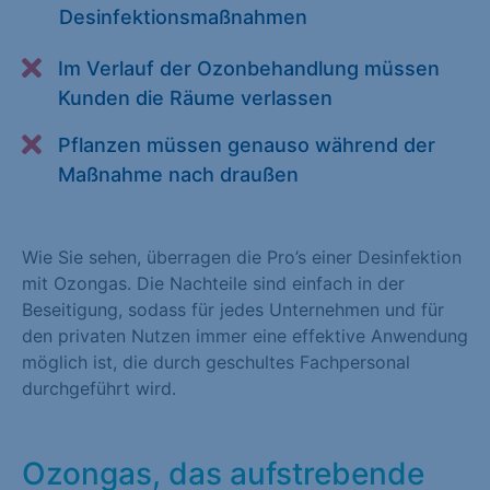
Desinfektionsmaßnahmen
Alle akzeptieren
Speichern
Im Verlauf der Ozonbehandlung müssen
Zurück
Kunden die Räume verlassen
Essenziell (1)
Pflanzen müssen genauso während der
Essenzielle Cookies ermöglichen grundlegende Funktionen und
Maßnahme nach draußen
sind für die einwandfreie Funktion der Website erforderlich.
Cookie-Informationen anzeigen
Wie Sie sehen, überragen die Pro’s einer Desinfektion
Statistiken (1)
mit Ozongas. Die Nachteile sind einfach in der
Beseitigung, sodass für jedes Unternehmen und für
Statistik Cookies erfassen Informationen anonym. Diese
den privaten Nutzen immer eine effektive Anwendung
Informationen helfen uns zu verstehen, wie unsere Besucher
möglich ist, die durch geschultes Fachpersonal
unsere Website nutzen. Statistik Cookies erfassen Informationen
durchgeführt wird.
anonym. Diese Informationen helfen uns zu verstehen, wie
unsere Besucher unsere Website nutzen.
Ozongas, das aufstrebende
Cookie-Informationen anzeigen