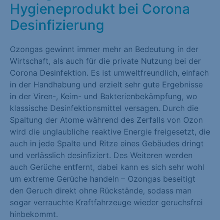
Hygieneprodukt bei Corona
Marketing (1)
Desinfizierung
Marketing-Cookies werden von Drittanbietern oder Publishern
verwendet, um personalisierte Werbung anzuzeigen. Sie tun
Ozongas gewinnt immer mehr an Bedeutung in der
dies, indem sie Besucher über Websites hinweg verfolgen.
Wirtschaft, als auch für die private Nutzung bei der
Cookie-Informationen anzeigen
Corona Desinfektion. Es ist umweltfreundlich, einfach
in der Handhabung und erzielt sehr gute Ergebnisse
Externe Medien (1)
in der Viren-, Keim- und Bakterienbekämpfung, wo
klassische Desinfektionsmittel versagen. Durch die
Inhalte von Videoplattformen und Social-Media-Plattformen
Spaltung der Atome während des Zerfalls von Ozon
werden standardmäßig blockiert. Wenn Cookies von externen
wird die unglaubliche reaktive Energie freigesetzt, die
Medien akzeptiert werden, bedarf der Zugriff auf diese Inhalte
auch in jede Spalte und Ritze eines Gebäudes dringt
keiner manuellen Einwilligung mehr.
und verlässlich desinfiziert. Des Weiteren werden
Cookie-Informationen anzeigen
auch Gerüche entfernt, dabei kann es sich sehr wohl
um extreme Gerüche handeln – Ozongas beseitigt
Datenschutzerklärung
Impressum
den Geruch direkt ohne Rückstände, sodass man
sogar verrauchte Kraftfahrzeuge wieder geruchsfrei
hinbekommt.