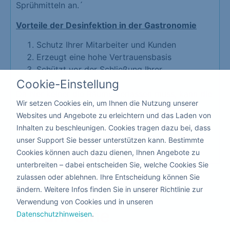
Sprühmitteln an.´
Vorteile der Desinfektion in der Gastronomie
Schutz Ihrer Mitarbeiter und Kunden
Erzeugt eine hohe Vertrauensbasis
Schützt vor der Schließung Ihrer
Gastronomie
Cookie-Einstellung
Da hier keiner die Räume verlassen muss, kann die
Wir setzen Cookies ein, um Ihnen die Nutzung unserer
Corona Desinfizierung mit giftfreien flüssigen
Websites und Angebote zu erleichtern und das Laden von
Mitteln nebenbei ausgeführt werden.
Inhalten zu beschleunigen. Cookies tragen dazu bei, dass
unser Support Sie besser unterstützen kann. Bestimmte
Kita & Schule
Cookies können auch dazu dienen, Ihnen Angebote zu
unterbreiten – dabei entscheiden Sie, welche Cookies Sie
zulassen oder ablehnen. Ihre Entscheidung können Sie
ändern. Weitere Infos finden Sie in unserer Richtlinie zur
Verwendung von Cookies und in unseren
Warum eine
Datenschutzhinweisen
.