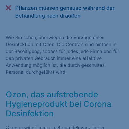
Alle akzeptieren
Speichern
Pflanzen müssen genauso während der
Behandlung nach draußen
Zurück
Essenziell (1)
Wie Sie sehen, überwiegen die Vorzüge einer
Desinfektion mit Ozon. Die Contra’s sind einfach in
Essenzielle Cookies ermöglichen grundlegende Funktionen und
der Beseitigung, sodass für jedes jede Firma und für
sind für die einwandfreie Funktion der Website erforderlich.
den privaten Gebrauch immer eine effektive
Cookie-Informationen anzeigen
Anwendung möglich ist, die durch geschultes
Personal durchgeführt wird.
Statistiken (1)
Statistik Cookies erfassen Informationen anonym. Diese
Informationen helfen uns zu verstehen, wie unsere Besucher
Ozon, das aufstrebende
unsere Website nutzen. Statistik Cookies erfassen Informationen
Hygieneprodukt bei Corona
anonym. Diese Informationen helfen uns zu verstehen, wie
Desinfektion
unsere Besucher unsere Website nutzen.
Cookie-Informationen anzeigen
Ozon gewinnt immer mehr an Relevanz in der