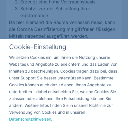
Erzeugt eine hohe Vertrauensbasis
Schützt vor der Schließung Ihrer
Gastronomie
Da hier niemand die Räume verlassen muss, kann
die Corona Desinfizierung mit giftfreien flüssigen
Mitteln nebenbei ausgeführt werden.
Cookie-Einstellung
Kita & Schule
Wir setzen Cookies ein, um Ihnen die Nutzung unserer
Websites und Angebote zu erleichtern und das Laden von
Inhalten zu beschleunigen. Cookies tragen dazu bei, dass
unser Support Sie besser unterstützen kann. Bestimmte
Cookies können auch dazu dienen, Ihnen Angebote zu
Warum eine
unterbreiten – dabei entscheiden Sie, welche Cookies Sie
zulassen oder ablehnen. Ihre Entscheidung können Sie
Dekontamination
mit
ändern. Weitere Infos finden Sie in unserer Richtlinie zur
Ozon?
Verwendung von Cookies und in unseren
Datenschutzhinweisen
.