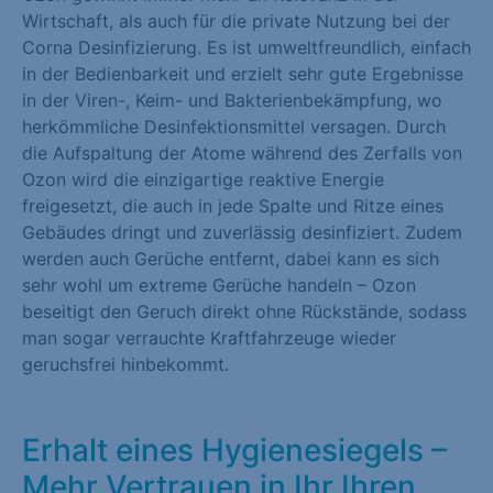
Wirtschaft, als auch für die private Nutzung bei der
Marketing (1)
Corna Desinfizierung. Es ist umweltfreundlich, einfach
Marketing-Cookies werden von Drittanbietern oder Publishern
in der Bedienbarkeit und erzielt sehr gute Ergebnisse
verwendet, um personalisierte Werbung anzuzeigen. Sie tun
in der Viren-, Keim- und Bakterienbekämpfung, wo
dies, indem sie Besucher über Websites hinweg verfolgen.
herkömmliche Desinfektionsmittel versagen. Durch
die Aufspaltung der Atome während des Zerfalls von
Cookie-Informationen anzeigen
Ozon wird die einzigartige reaktive Energie
freigesetzt, die auch in jede Spalte und Ritze eines
Externe Medien (1)
Gebäudes dringt und zuverlässig desinfiziert. Zudem
Inhalte von Videoplattformen und Social-Media-Plattformen
werden auch Gerüche entfernt, dabei kann es sich
werden standardmäßig blockiert. Wenn Cookies von externen
sehr wohl um extreme Gerüche handeln – Ozon
Medien akzeptiert werden, bedarf der Zugriff auf diese Inhalte
beseitigt den Geruch direkt ohne Rückstände, sodass
keiner manuellen Einwilligung mehr.
man sogar verrauchte Kraftfahrzeuge wieder
geruchsfrei hinbekommt.
Cookie-Informationen anzeigen
Datenschutzerklärung
Impressum
Erhalt eines Hygienesiegels –
Mehr Vertrauen in Ihr Ihren