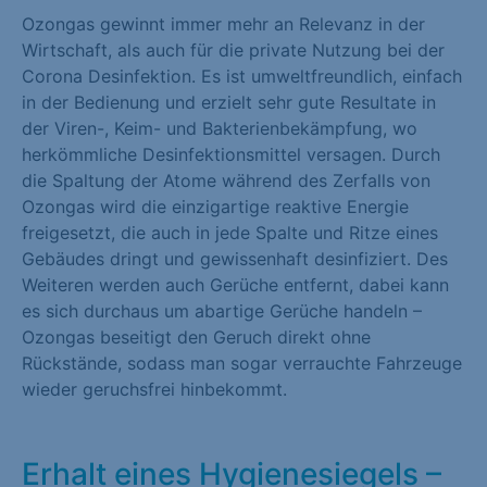
Ozongas gewinnt immer mehr an Relevanz in der
Marketing (1)
Wirtschaft, als auch für die private Nutzung bei der
Marketing-Cookies werden von Drittanbietern oder Publishern
Corona Desinfektion. Es ist umweltfreundlich, einfach
verwendet, um personalisierte Werbung anzuzeigen. Sie tun
in der Bedienung und erzielt sehr gute Resultate in
dies, indem sie Besucher über Websites hinweg verfolgen.
der Viren-, Keim- und Bakterienbekämpfung, wo
herkömmliche Desinfektionsmittel versagen. Durch
Cookie-Informationen anzeigen
die Spaltung der Atome während des Zerfalls von
Externe Medien (1)
Ozongas wird die einzigartige reaktive Energie
freigesetzt, die auch in jede Spalte und Ritze eines
Inhalte von Videoplattformen und Social-Media-Plattformen
Gebäudes dringt und gewissenhaft desinfiziert. Des
werden standardmäßig blockiert. Wenn Cookies von externen
Weiteren werden auch Gerüche entfernt, dabei kann
Medien akzeptiert werden, bedarf der Zugriff auf diese Inhalte
es sich durchaus um abartige Gerüche handeln –
keiner manuellen Einwilligung mehr.
Ozongas beseitigt den Geruch direkt ohne
Rückstände, sodass man sogar verrauchte Fahrzeuge
Cookie-Informationen anzeigen
wieder geruchsfrei hinbekommt.
Datenschutzerklärung
Impressum
Erhalt eines Hygienesiegels –