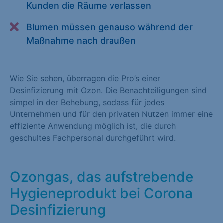
Kunden die Räume verlassen
Alle akzeptieren
Speichern
Blumen müssen genauso während der
Zurück
Maßnahme nach draußen
Essenziell (1)
Essenzielle Cookies ermöglichen grundlegende Funktionen und
Wie Sie sehen, überragen die Pro’s einer
sind für die einwandfreie Funktion der Website erforderlich.
Desinfizierung mit Ozon. Die Benachteiligungen sind
simpel in der Behebung, sodass für jedes
Cookie-Informationen anzeigen
Unternehmen und für den privaten Nutzen immer eine
effiziente Anwendung möglich ist, die durch
Statistiken (1)
geschultes Fachpersonal durchgeführt wird.
Statistik Cookies erfassen Informationen anonym. Diese
Informationen helfen uns zu verstehen, wie unsere Besucher
unsere Website nutzen. Statistik Cookies erfassen Informationen
Ozongas, das aufstrebende
anonym. Diese Informationen helfen uns zu verstehen, wie
Hygieneprodukt bei Corona
unsere Besucher unsere Website nutzen.
Desinfizierung
Cookie-Informationen anzeigen