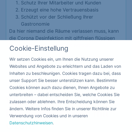
Schutz Ihrer Mitarbeiter und Kunden
Erzeugt eine hohe Vertrauensbasis
Schützt vor der Schließung Ihrer
Gastronomie
Da hier niemand die Räume verlassen muss, kann
die Corona Desinfektion mit giftfreien flüssigen
Mitteln nebenbei ausgeführt werden.
Cookie-Einstellung
Wir setzen Cookies ein, um Ihnen die Nutzung unserer
Kita & Schule
Websites und Angebote zu erleichtern und das Laden von
Inhalten zu beschleunigen. Cookies tragen dazu bei, dass
unser Support Sie besser unterstützen kann. Bestimmte
Cookies können auch dazu dienen, Ihnen Angebote zu
unterbreiten – dabei entscheiden Sie, welche Cookies Sie
Warum eine
zulassen oder ablehnen. Ihre Entscheidung können Sie
ändern. Weitere Infos finden Sie in unserer Richtlinie zur
Dekontamination
mit
Verwendung von Cookies und in unseren
Ozon?
Datenschutzhinweisen
.