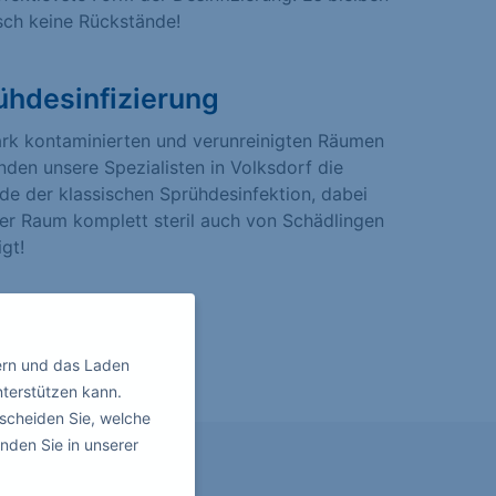
sch keine Rückstände!
ühdesinfizierung
ark kontaminierten und verunreinigten Räumen
den unsere Spezialisten in Volksdorf die
e der klassischen Sprühdesinfektion, dabei
er Raum komplett steril auch von Schädlingen
igt!
ern und das Laden
nterstützen kann.
scheiden Sie, welche
nden Sie in unserer