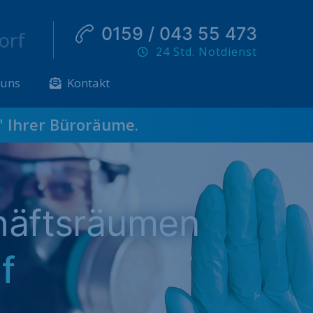
0159 / 043 55 473
orf
24 Std. Notdienst
 uns
Kontakt
" Ihrer Büroräume.
häftsräumen
f