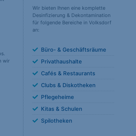
Wir bieten Ihnen eine komplette
Desinfizierung & Dekontamination
nsere Besucher unsere
für folgende Bereiche in Volksdorf
erstehen, wie unsere
an:
Büro- & Geschäftsräume
os.
n wir
Privathaushalte
 anzuzeigen. Sie tun
Cafés & Restaurants
Clubs & Diskotheken
Pflegeheime
Kitas & Schulen
ookies von externen
Spilotheken