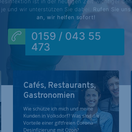
esinfektion ist in der heutigen Zeit wichtiger de
je und wir unterstützen Sie dabei.
Rufen Sie uns
an, wir helfen sofort!
0159 / 043 55
473
Cafés, Restaurants,
Gastronomien
Wie schütze ich mich und meine
Kunden in Volksdorf? Was sind die
Vorteile einer giftfreien Corona
Desinfizierung mit Ozon?