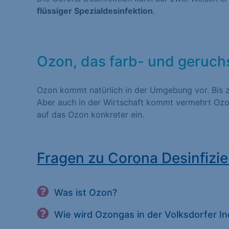
flüssiger Spezialdesinfektion
.
Statistiken (1)
Statistik Cookies erfas
Website nutzen. Statist
Besucher unsere Websit
Ozon, das farb- und geruch
Ozon kommt natürlich in der Umgebung vor. Bis z
Marketing (1)
Aber auch in der Wirtschaft kommt vermehrt Ozon
auf das Ozon konkreter ein.
Marketing-Cookies werd
dies, indem sie Besuche
Fragen zu Corona Desinfizie
Externe Medien (
Inhalte von Videoplatt
Was ist Ozon?
Medien akzeptiert werde
Wie wird Ozongas in der Volksdorfer I