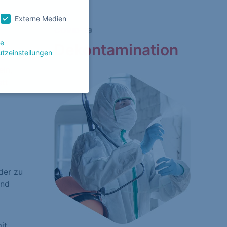
Externe Medien
COVID-19
le
Dekontamination
tzeinstellungen
ein,
ett
g zu ganzen Kategorien
wählen.
Zurück
der zu
und
Website erforderlich.
it