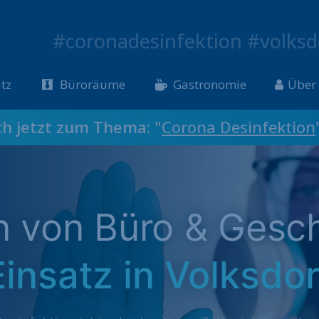
#coronadesinfektion #volksd
tz
Büroräume
Gastronomie
Über
ch jetzt zum Thema: "
Corona Desinfektion
on von Büro & Gesc
Einsatz in Volksdor