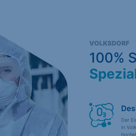
VOLKSDORF
100% S
Spezia
Des
Der E
in Vol
hochef