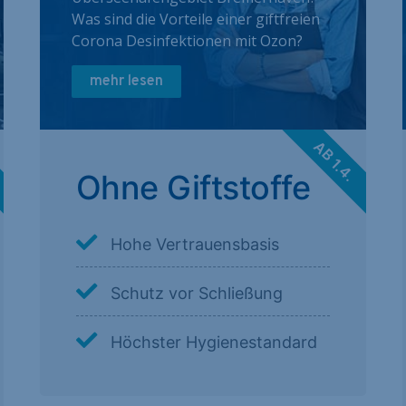
Was sind die Vorteile einer giftfreien
Corona Desinfektionen mit Ozon?
mehr lesen
.
AB 1.4.
Ohne Giftstoffe
Hohe Vertrauensbasis
Schutz vor Schließung
Höchster Hygienestandard