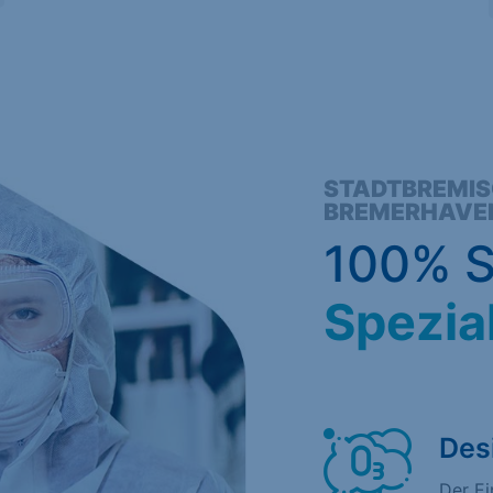
STADTBREMIS
BREMERHAVE
100% S
Spezia
Des
Der E