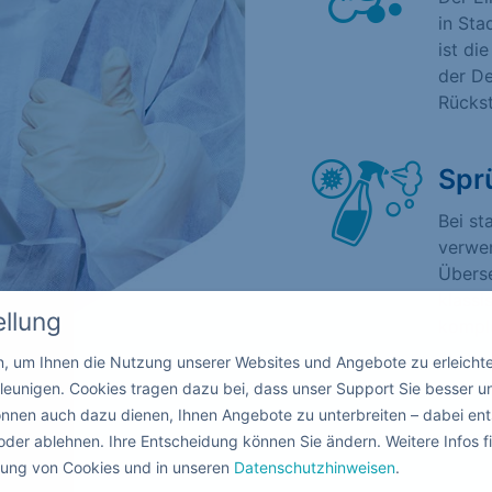
in St
ist di
der De
Rücks
Spr
Bei st
verwen
Übers
klassi
ellung
komple
in, um Ihnen die Nutzung unserer Websites und Angebote zu erleicht
leunigen. Cookies tragen dazu bei, dass unser Support Sie besser u
nnen auch dazu dienen, Ihnen Angebote zu unterbreiten – dabei ent
oder ablehnen. Ihre Entscheidung können Sie ändern. Weitere Infos fi
ndung von Cookies und in unseren
Datenschutzhinweisen
.