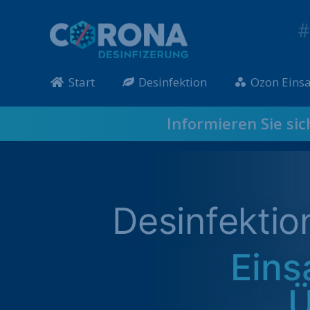
#
Start
Desinfektion
Ozon Einsa
Informieren Sie si
Desinfekti
Eins
Ü