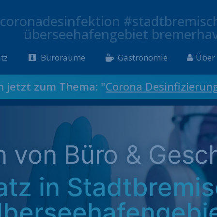
coronadesinfektion #stadtbremisc
überseehafengebiet bremerha
tz
Büroräume
Gastronomie
Über
ch jetzt zum Thema: "
Corona Desinfizierun
on von Büro & Gesc
atz in Stadtbremi
berseehafengebi