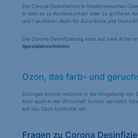
Die Corona Desinfektion in Stadtbremisches Über
Statistiken (1)
in dem es zu Kundenkontakt oder zu größeren A
Statistik Cookies erfas
und Fakultäten. Auch für Büroräume und Gaststätte
Website nutzen. Statist
Besucher unsere Websit
Die Corona Desinfizierung kann auf zwei Arten e
Spezialdesinfektion
.
Marketing (1)
Marketing-Cookies werd
Ozon, das farb- und geruch
dies, indem sie Besuche
Ozongas kommt natürlich in der Umgebung vor. Bi
Aber auch in der Wirtschaft kommt vermehrt Ozo
Externe Medien (
auf das Ozon konkreter ein.
Inhalte von Videoplatt
Medien akzeptiert werde
Fragen zu Corona Desinfizi