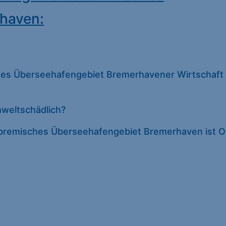
Datenschutze
haven:
hes Überseehafengebiet Bremerhavener Wirtschaft
mweltschädlich?
tbremisches Überseehafengebiet Bremerhaven ist 