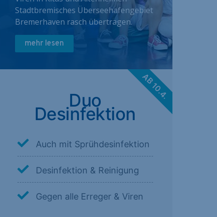
Stadtbremisches Überseehafengebiet
Bremerhaven rasch übertragen.
mehr lesen
AB 10.4.
Duo
Desinfektion
Auch mit Sprühdesinfektion
Desinfektion & Reinigung
Gegen alle Erreger & Viren