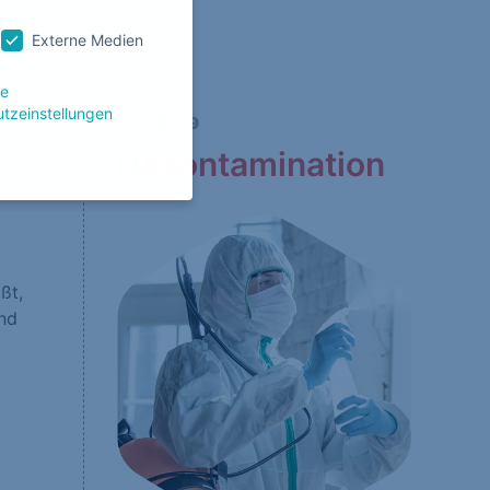
Externe Medien
le
tzeinstellungen
COVID-19
Dekontamination
g zu ganzen Kategorien
wählen.
ßt,
und
Zurück
Website erforderlich.