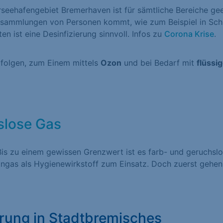
seehafengebiet Bremerhaven ist für sämtliche Bereiche gee
nsammlungen von Personen kommt, wie zum Beispiel in Sch
sen Informationen anonym. Diese Informationen helfen uns zu verstehen, wie u
n ist eine Desinfizierung sinnvoll. Infos zu
Corona Krise
.
ik Cookies erfassen Informationen anonym. Diese Informationen helfen uns zu v
e nutzen.
rfolgen, zum Einem mittels
Ozon
und bei Bedarf mit
flüssi
Cookie-Informationen anzeigen
en von Drittanbietern oder Publishern verwendet, um personalisierte Werbung
slose Gas
r über Websites hinweg verfolgen.
Cookie-Informationen anzeigen
s zu einem gewissen Grenzwert ist es farb- und geruchslo
ngas als Hygienewirkstoff zum Einsatz. Doch zuerst gehen
1)
formen und Social-Media-Plattformen werden standardmäßig blockiert. Wenn C
n, bedarf der Zugriff auf diese Inhalte keiner manuellen Einwilligung mehr.
Cookie-Informationen anzeigen
erung in Stadtbremisches