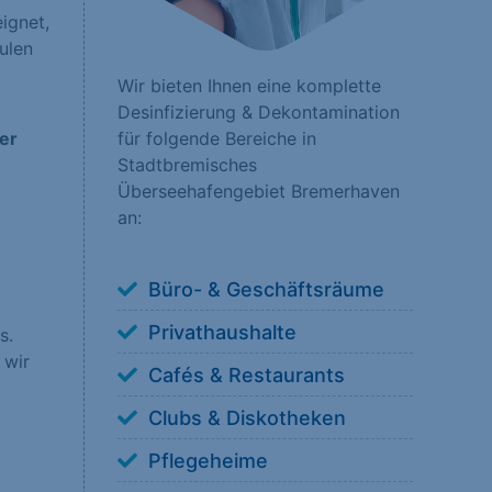
ignet,
ulen
nsere Besucher unsere
Wir bieten Ihnen eine komplette
erstehen, wie unsere
Desinfizierung & Dekontamination
für folgende Bereiche in
ger
Stadtbremisches
Überseehafengebiet Bremerhaven
an:
 anzuzeigen. Sie tun
Büro- & Geschäftsräume
Privathaushalte
s.
 wir
Cafés & Restaurants
ookies von externen
Clubs & Diskotheken
Pflegeheime