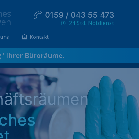
hes
0159 / 043 55 473
ven
24 Std. Notdienst
 uns
Kontakt
g
" Ihrer Büroräume.
häftsräumen
sches
et