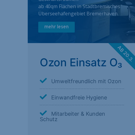
ab 40qm Flächen in Stadtbremisches
Überseehafengebiet Bremerhaven.
mehr lesen
AB 20.3
Ozon Einsatz O₃
Umweltfreundlich mit Ozon
Einwandfreie Hygiene
Mitarbeiter & Kunden
Schutz