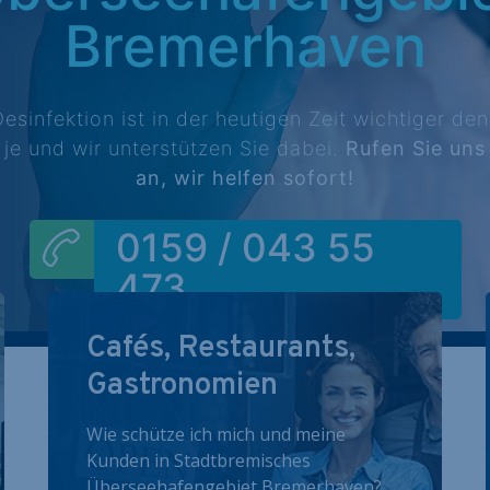
Bremerhaven
esinfektion ist in der heutigen Zeit wichtiger de
je und wir unterstützen Sie dabei.
Rufen Sie uns
an, wir helfen sofort!
0159 / 043 55
473
Cafés, Restaurants,
Gastronomien
Wie schütze ich mich und meine
Kunden in Stadtbremisches
Überseehafengebiet Bremerhaven?