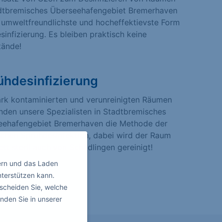
adtbremisches Überseehafengebiet Bremerhaven
e umweltfreundlichste und hocheffektievste Form
sinfizierung. Es bleiben praktisch keine
tände!
ühdesinfizierung
ark kontaminierten und verunreinigten Räumen
den unsere Spezialisten in Stadtbremisches
eehafengebiet Bremerhaven die Methode der
schen Sprühdesinfektion, dabei wird der Raum
tt steril auch von Schädlingen gereinigt!
ern und das Laden
nterstützen kann.
scheiden Sie, welche
nden Sie in unserer