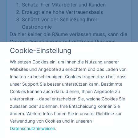
Schutz Ihrer Mitarbeiter und Kunden
Erzeugt eine hohe Vertrauensbasis
Schützt vor der Schließung Ihrer
Gastronomie
Da hier keiner die Räume verlassen muss, kann die
Corona Desinfizierung mit giftfreien flüssigen
Mitteln nebenbei ausgeführt werden.
Cookie-Einstellung
Wir setzen Cookies ein, um Ihnen die Nutzung unserer
Kita & Schule
Websites und Angebote zu erleichtern und das Laden von
Inhalten zu beschleunigen. Cookies tragen dazu bei, dass
unser Support Sie besser unterstützen kann. Bestimmte
Cookies können auch dazu dienen, Ihnen Angebote zu
unterbreiten – dabei entscheiden Sie, welche Cookies Sie
Warum eine
zulassen oder ablehnen. Ihre Entscheidung können Sie
ändern. Weitere Infos finden Sie in unserer Richtlinie zur
Dekontamination
mit
Verwendung von Cookies und in unseren
Datenschutzhinweisen
.
Ozon?