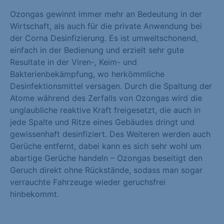
Marketing (1)
Ozongas gewinnt immer mehr an Bedeutung in der
Wirtschaft, als auch für die private Anwendung bei
Marketing-Cookies werden von Drittanbietern oder Publishern
der Corna Desinfizierung. Es ist umweltschonend,
verwendet, um personalisierte Werbung anzuzeigen. Sie tun
einfach in der Bedienung und erzielt sehr gute
dies, indem sie Besucher über Websites hinweg verfolgen.
Resultate in der Viren-, Keim- und
Cookie-Informationen anzeigen
Bakterienbekämpfung, wo herkömmliche
Desinfektionsmittel versagen. Durch die Spaltung der
Externe Medien (1)
Atome während des Zerfalls von Ozongas wird die
unglaubliche reaktive Kraft freigesetzt, die auch in
Inhalte von Videoplattformen und Social-Media-Plattformen
jede Spalte und Ritze eines Gebäudes dringt und
werden standardmäßig blockiert. Wenn Cookies von externen
gewissenhaft desinfiziert. Des Weiteren werden auch
Medien akzeptiert werden, bedarf der Zugriff auf diese Inhalte
Gerüche entfernt, dabei kann es sich sehr wohl um
keiner manuellen Einwilligung mehr.
abartige Gerüche handeln – Ozongas beseitigt den
Cookie-Informationen anzeigen
Geruch direkt ohne Rückstände, sodass man sogar
verrauchte Fahrzeuge wieder geruchsfrei
Datenschutzerklärung
Impressum
hinbekommt.