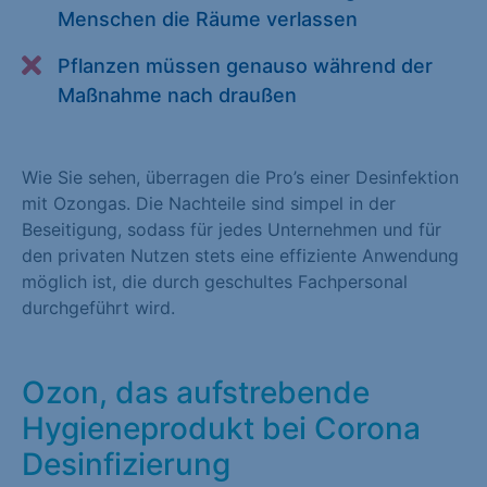
Menschen die Räume verlassen
Alle akzeptieren
Speichern
Pflanzen müssen genauso während der
Zurück
Maßnahme nach draußen
Essenziell (1)
Essenzielle Cookies ermöglichen grundlegende Funktionen und
Wie Sie sehen, überragen die Pro’s einer Desinfektion
sind für die einwandfreie Funktion der Website erforderlich.
mit Ozongas. Die Nachteile sind simpel in der
Beseitigung, sodass für jedes Unternehmen und für
Cookie-Informationen anzeigen
den privaten Nutzen stets eine effiziente Anwendung
Statistiken (1)
möglich ist, die durch geschultes Fachpersonal
durchgeführt wird.
Statistik Cookies erfassen Informationen anonym. Diese
Informationen helfen uns zu verstehen, wie unsere Besucher
unsere Website nutzen. Statistik Cookies erfassen Informationen
Ozon, das aufstrebende
anonym. Diese Informationen helfen uns zu verstehen, wie
Hygieneprodukt bei Corona
unsere Besucher unsere Website nutzen.
Desinfizierung
Cookie-Informationen anzeigen