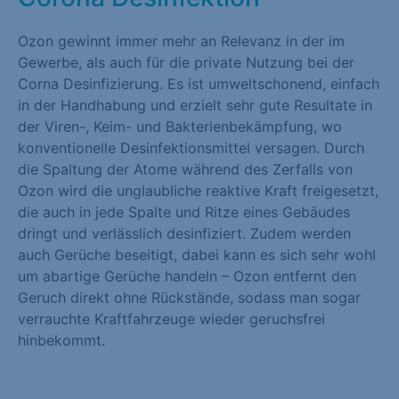
Marketing (1)
Ozon gewinnt immer mehr an Relevanz in der im
Marketing-Cookies werden von Drittanbietern oder Publishern
Gewerbe, als auch für die private Nutzung bei der
verwendet, um personalisierte Werbung anzuzeigen. Sie tun
Corna Desinfizierung. Es ist umweltschonend, einfach
dies, indem sie Besucher über Websites hinweg verfolgen.
in der Handhabung und erzielt sehr gute Resultate in
der Viren-, Keim- und Bakterienbekämpfung, wo
Cookie-Informationen anzeigen
konventionelle Desinfektionsmittel versagen. Durch
Externe Medien (1)
die Spaltung der Atome während des Zerfalls von
Ozon wird die unglaubliche reaktive Kraft freigesetzt,
Inhalte von Videoplattformen und Social-Media-Plattformen
die auch in jede Spalte und Ritze eines Gebäudes
werden standardmäßig blockiert. Wenn Cookies von externen
dringt und verlässlich desinfiziert. Zudem werden
Medien akzeptiert werden, bedarf der Zugriff auf diese Inhalte
auch Gerüche beseitigt, dabei kann es sich sehr wohl
keiner manuellen Einwilligung mehr.
um abartige Gerüche handeln – Ozon entfernt den
Geruch direkt ohne Rückstände, sodass man sogar
Cookie-Informationen anzeigen
verrauchte Kraftfahrzeuge wieder geruchsfrei
hinbekommt.
Datenschutzerklärung
Impressum