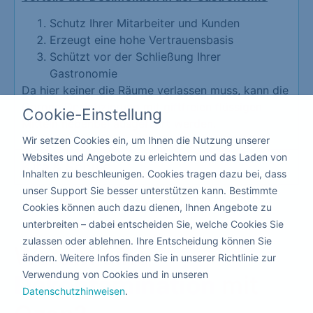
Schutz Ihrer Mitarbeiter und Kunden
Erzeugt eine hohe Vertrauensbasis
Schützt vor der Schließung Ihrer
Gastronomie
Da hier keiner die Räume verlassen muss, kann die
Corona Desinfizierung mit giftfreien flüssigen
Cookie-Einstellung
Mitteln nebenbei ausgeführt werden.
Wir setzen Cookies ein, um Ihnen die Nutzung unserer
Websites und Angebote zu erleichtern und das Laden von
Kita & Schule
Inhalten zu beschleunigen. Cookies tragen dazu bei, dass
unser Support Sie besser unterstützen kann. Bestimmte
Cookies können auch dazu dienen, Ihnen Angebote zu
unterbreiten – dabei entscheiden Sie, welche Cookies Sie
zulassen oder ablehnen. Ihre Entscheidung können Sie
Warum eine
ändern. Weitere Infos finden Sie in unserer Richtlinie zur
Verwendung von Cookies und in unseren
Dekontamination
mit
Datenschutzhinweisen
.