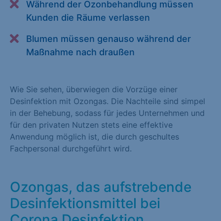
Während der Ozonbehandlung müssen
Alle akzeptieren
Speichern
Kunden die Räume verlassen
Zurück
Blumen müssen genauso während der
Maßnahme nach draußen
Essenziell (1)
Essenzielle Cookies ermöglichen grundlegende Funktionen und
sind für die einwandfreie Funktion der Website erforderlich.
Wie Sie sehen, überwiegen die Vorzüge einer
Desinfektion mit Ozongas. Die Nachteile sind simpel
Cookie-Informationen anzeigen
in der Behebung, sodass für jedes Unternehmen und
für den privaten Nutzen stets eine effektive
Statistiken (1)
Anwendung möglich ist, die durch geschultes
Statistik Cookies erfassen Informationen anonym. Diese
Fachpersonal durchgeführt wird.
Informationen helfen uns zu verstehen, wie unsere Besucher
unsere Website nutzen. Statistik Cookies erfassen Informationen
anonym. Diese Informationen helfen uns zu verstehen, wie
Ozongas, das aufstrebende
unsere Besucher unsere Website nutzen.
Desinfektionsmittel bei
Cookie-Informationen anzeigen
Corona Desinfektion