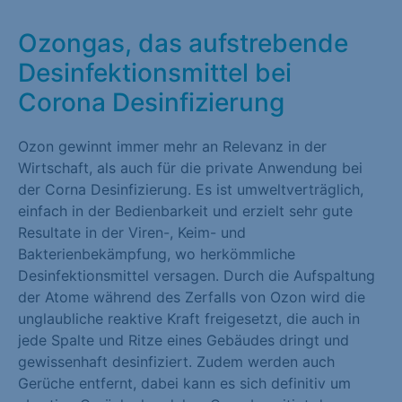
Marketing (1)
Ozongas, das aufstrebende
Marketing-Cookies werden von Drittanbietern oder Publishern
Desinfektionsmittel bei
verwendet, um personalisierte Werbung anzuzeigen. Sie tun
Corona Desinfizierung
dies, indem sie Besucher über Websites hinweg verfolgen.
Cookie-Informationen anzeigen
Ozon gewinnt immer mehr an Relevanz in der
Wirtschaft, als auch für die private Anwendung bei
Externe Medien (1)
der Corna Desinfizierung. Es ist umweltverträglich,
Inhalte von Videoplattformen und Social-Media-Plattformen
einfach in der Bedienbarkeit und erzielt sehr gute
werden standardmäßig blockiert. Wenn Cookies von externen
Resultate in der Viren-, Keim- und
Medien akzeptiert werden, bedarf der Zugriff auf diese Inhalte
Bakterienbekämpfung, wo herkömmliche
keiner manuellen Einwilligung mehr.
Desinfektionsmittel versagen. Durch die Aufspaltung
der Atome während des Zerfalls von Ozon wird die
Cookie-Informationen anzeigen
unglaubliche reaktive Kraft freigesetzt, die auch in
jede Spalte und Ritze eines Gebäudes dringt und
Datenschutzerklärung
Impressum
gewissenhaft desinfiziert. Zudem werden auch
Gerüche entfernt, dabei kann es sich definitiv um