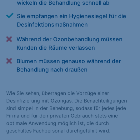
wickeln die Behandlung schnell ab
Alle akzeptieren
Speichern
Sie empfangen ein Hygienesiegel für die
Zurück
Desinfektionsmaßnahmen
Essenziell (1)
Während der Ozonbehandlung müssen
Kunden die Räume verlassen
Essenzielle Cookies ermöglichen grundlegende Funktionen und
sind für die einwandfreie Funktion der Website erforderlich.
Blumen müssen genauso während der
Cookie-Informationen anzeigen
Behandlung nach draußen
Statistiken (1)
Statistik Cookies erfassen Informationen anonym. Diese
Wie Sie sehen, überragen die Vorzüge einer
Informationen helfen uns zu verstehen, wie unsere Besucher
Desinfizierung mit Ozongas. Die Benachteiligungen
unsere Website nutzen. Statistik Cookies erfassen Informationen
sind simpel in der Behebung, sodass für jedes jede
anonym. Diese Informationen helfen uns zu verstehen, wie
Firma und für den privaten Gebrauch stets eine
unsere Besucher unsere Website nutzen.
optimale Anwendung möglich ist, die durch
geschultes Fachpersonal durchgeführt wird.
Cookie-Informationen anzeigen