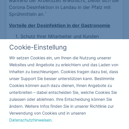
während der Arbeitszeit erwünscht, bietet sich die
Corona Desinfektion in Landau in der Pfalz mit
Sprühmitteln an.´
Vorteile der Desinfektion in der Gastronomie
Schutz Ihrer Mitarbeiter und Kunden
Erzeugt eine hohe Vertrauensbasis
Cookie-Einstellung
Schützt vor der Schließung Ihrer
Gastronomie
Wir setzen Cookies ein, um Ihnen die Nutzung unserer
Da hier niemand die Räumlichkeiten verlassen
Websites und Angebote zu erleichtern und das Laden von
muss, kann die Corona Desinfizierung mit
Inhalten zu beschleunigen. Cookies tragen dazu bei, dass
giftfreien flüssigen Produkten nebenbei ausgeführt
unser Support Sie besser unterstützen kann. Bestimmte
werden.
Cookies können auch dazu dienen, Ihnen Angebote zu
unterbreiten – dabei entscheiden Sie, welche Cookies Sie
zulassen oder ablehnen. Ihre Entscheidung können Sie
Kita & Schule
ändern. Weitere Infos finden Sie in unserer Richtlinie zur
Verwendung von Cookies und in unseren
Datenschutzhinweisen
.