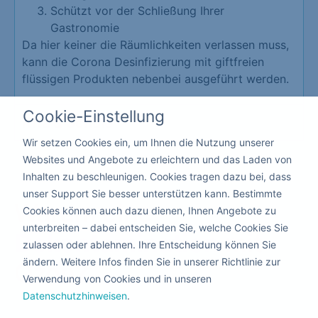
Schützt vor der Schließung Ihrer
Gastronomie
Da hier keiner die Räumlichkeiten verlassen muss,
kann die Corona Desinfizierung mit giftfreien
flüssigen Produkten nebenbei ausgeführt werden.
Cookie-Einstellung
Kita & Schule
Wir setzen Cookies ein, um Ihnen die Nutzung unserer
Websites und Angebote zu erleichtern und das Laden von
Inhalten zu beschleunigen. Cookies tragen dazu bei, dass
unser Support Sie besser unterstützen kann. Bestimmte
Warum eine
Cookies können auch dazu dienen, Ihnen Angebote zu
unterbreiten – dabei entscheiden Sie, welche Cookies Sie
Dekontamination
mit
zulassen oder ablehnen. Ihre Entscheidung können Sie
ändern. Weitere Infos finden Sie in unserer Richtlinie zur
Ozon?
Verwendung von Cookies und in unseren
Datenschutzhinweisen
.