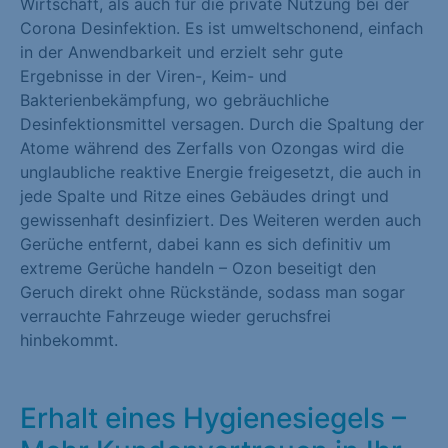
Wirtschaft, als auch für die private Nutzung bei der
Marketing (1)
Corona Desinfektion. Es ist umweltschonend, einfach
in der Anwendbarkeit und erzielt sehr gute
Marketing-Cookies werden von Drittanbietern oder Publishern
Ergebnisse in der Viren-, Keim- und
verwendet, um personalisierte Werbung anzuzeigen. Sie tun
Bakterienbekämpfung, wo gebräuchliche
dies, indem sie Besucher über Websites hinweg verfolgen.
Desinfektionsmittel versagen. Durch die Spaltung der
Cookie-Informationen anzeigen
Atome während des Zerfalls von Ozongas wird die
unglaubliche reaktive Energie freigesetzt, die auch in
Externe Medien (1)
jede Spalte und Ritze eines Gebäudes dringt und
gewissenhaft desinfiziert. Des Weiteren werden auch
Inhalte von Videoplattformen und Social-Media-Plattformen
Gerüche entfernt, dabei kann es sich definitiv um
werden standardmäßig blockiert. Wenn Cookies von externen
extreme Gerüche handeln – Ozon beseitigt den
Medien akzeptiert werden, bedarf der Zugriff auf diese Inhalte
Geruch direkt ohne Rückstände, sodass man sogar
keiner manuellen Einwilligung mehr.
verrauchte Fahrzeuge wieder geruchsfrei
Cookie-Informationen anzeigen
hinbekommt.
Datenschutzerklärung
Impressum
Erhalt eines Hygienesiegels –