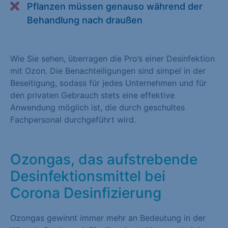
Pflanzen müssen genauso während der
Alle akzeptieren
Speichern
Behandlung nach draußen
Zurück
Wie Sie sehen, überragen die Pro’s einer Desinfektion
Essenziell (1)
mit Ozon. Die Benachteiligungen sind simpel in der
Essenzielle Cookies ermöglichen grundlegende Funktionen und
Beseitigung, sodass für jedes Unternehmen und für
sind für die einwandfreie Funktion der Website erforderlich.
den privaten Gebrauch stets eine effektive
Anwendung möglich ist, die durch geschultes
Cookie-Informationen anzeigen
Fachpersonal durchgeführt wird.
Statistiken (1)
Statistik Cookies erfassen Informationen anonym. Diese
Ozongas, das aufstrebende
Informationen helfen uns zu verstehen, wie unsere Besucher
Desinfektionsmittel bei
unsere Website nutzen. Statistik Cookies erfassen Informationen
anonym. Diese Informationen helfen uns zu verstehen, wie
Corona Desinfizierung
unsere Besucher unsere Website nutzen.
Ozongas gewinnt immer mehr an Bedeutung in der
Cookie-Informationen anzeigen