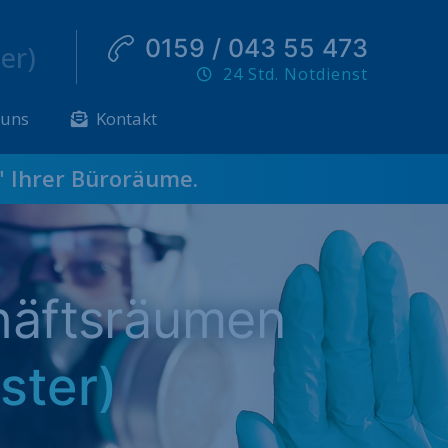
0159 / 043 55 473
er)
24 Std. Notdienst
 uns
Kontakt
" Ihrer Büroräume.
häftsräumen
ster)