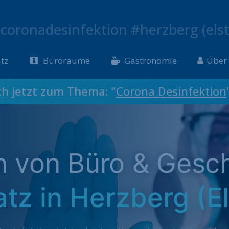
coronadesinfektion #herzberg (elst
tz
Büroräume
Gastronomie
Über
ch jetzt zum Thema: "
Corona Desinfektion
on von Büro & Gesc
atz in Herzberg (El