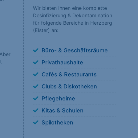
Wir bieten Ihnen eine komplette
Desinfizierung & Dekontamination
nsere Besucher unsere
für folgende Bereiche in Herzberg
erstehen, wie unsere
(Elster) an:
Büro- & Geschäftsräume
 Aber
t
Privathaushalte
 anzuzeigen. Sie tun
Cafés & Restaurants
Clubs & Diskotheken
Pflegeheime
Kitas & Schulen
ookies von externen
Spilotheken