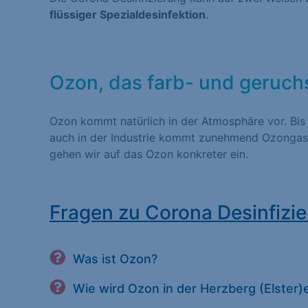
flüssiger Spezialdesinfektion
.
Statistiken (1)
Statistik Cookies erfas
Website nutzen. Statist
Besucher unsere Websit
Ozon, das farb- und geruch
Ozon kommt natürlich in der Atmosphäre vor. Bis
Marketing (1)
auch in der Industrie kommt zunehmend Ozongas 
gehen wir auf das Ozon konkreter ein.
Marketing-Cookies werd
dies, indem sie Besuche
Fragen zu Corona Desinfizier
Externe Medien (
Inhalte von Videoplatt
Was ist Ozon?
Medien akzeptiert werde
Wie wird Ozon in der Herzberg (Elster