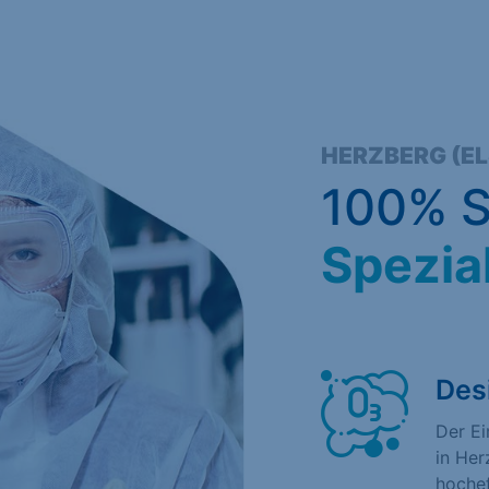
HERZBERG (EL
100% S
Spezia
Des
Der E
in Her
hochef