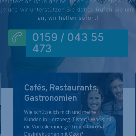
esinfektion ist in der heutigen Zeit wichtiger de
je und wir unterstützen Sie dabei.
Rufen Sie uns
an, wir helfen sofort!
0159 / 043 55
473
Cafés, Restaurants,
Gastronomien
Wie schütze ich mich und meine
Kunden in Herzberg (Elster)? Was sind
die Vorteile einer giftfreien Corona
Desinfektionen mit Ozon?