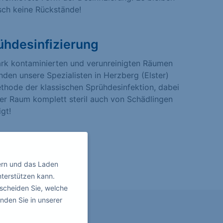
sch keine Rückstände!
ühdesinfizierung
ark kontaminierten und verunreinigten Räumen
den unsere Spezialisten in Herzberg (Elster)
thode der klassischen Sprühdesinfektion, dabei
er Raum komplett steril auch von Schädlingen
igt!
ern und das Laden
nterstützen kann.
scheiden Sie, welche
nden Sie in unserer