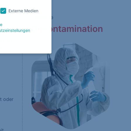
Externe Medien
COVID-19
le
Dekontamination
tzeinstellungen
n ein,
ett
g zu ganzen Kategorien
wählen.
Zurück
t oder
Website erforderlich.
it