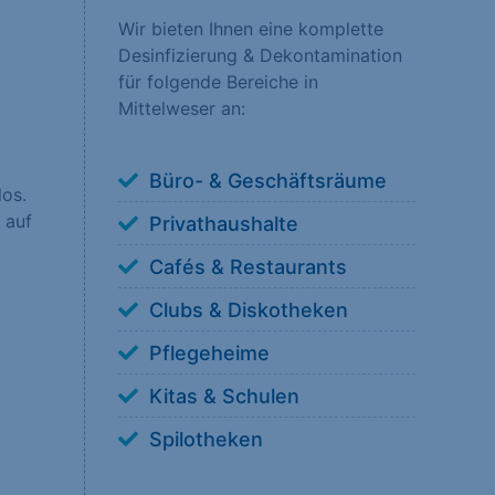
Wir bieten Ihnen eine komplette
Desinfizierung & Dekontamination
nsere Besucher unsere
für folgende Bereiche in
erstehen, wie unsere
Mittelweser an:
Büro- & Geschäftsräume
los.
 auf
Privathaushalte
 anzuzeigen. Sie tun
Cafés & Restaurants
Clubs & Diskotheken
Pflegeheime
Kitas & Schulen
ookies von externen
Spilotheken