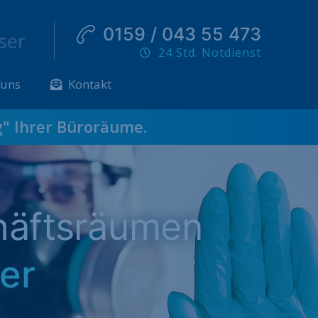
0159 / 043 55 473
ser
24 Std. Notdienst
 uns
Kontakt
g
" Ihrer Büroräume.
häftsräumen
er