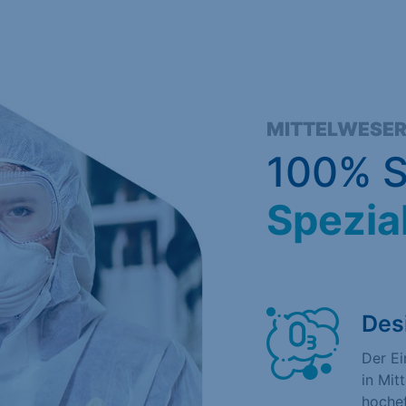
MITTELWESE
100% S
Spezia
Des
Der E
in Mit
hochef