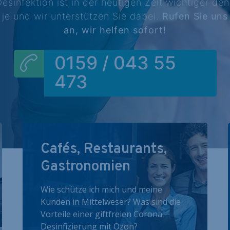
esinfektion ist in der heutigen Zeit wichtiger de
je und wir unterstützen Sie dabei.
Rufen Sie uns
an, wir helfen sofort!
0159 / 043 55
473
Cafés, Restaurants,
Gastronomien
Wie schütze ich mich und meine
Kunden in Mittelweser? Was sind die
Vorteile einer giftfreien Corona
Desinfizierung mit Ozon?