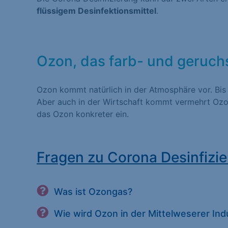
flüssigem Desinfektionsmittel
.
Statistiken (1)
Statistik Cookies erfas
Website nutzen. Statist
Besucher unsere Websit
Ozon, das farb- und geruch
Ozon kommt natürlich in der Atmosphäre vor. Bis
Marketing (1)
Aber auch in der Wirtschaft kommt vermehrt Ozon
das Ozon konkreter ein.
Marketing-Cookies werd
dies, indem sie Besuche
Fragen zu Corona Desinfizie
Externe Medien (
Inhalte von Videoplatt
Was ist Ozongas?
Medien akzeptiert werde
Wie wird Ozon in der Mittelweserer Ind