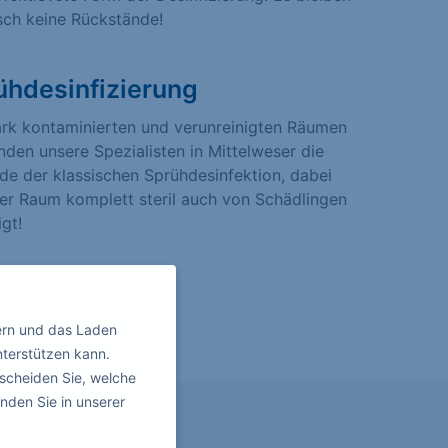
sch keine Rückstände!
ühdesinfizierung
ark kontaminierten und verunreinigten Räumen
den unsere Spezialisten in Mittelweser die
e der klassischen Sprühdesinfektion, dabei
er Raum komplett steril auch von Schädlingen
igt!
ern und das Laden
nterstützen kann.
scheiden Sie, welche
nden Sie in unserer