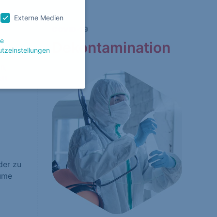
Externe Medien
COVID-19
le
Dekontamination
tzeinstellungen
n,
ett
g zu ganzen Kategorien
wählen.
Zurück
der zu
äume
Website erforderlich.