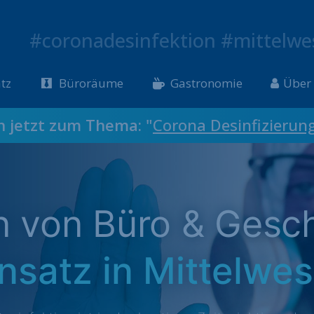
#coronadesinfektion #mittelwe
tz
Büroräume
Gastronomie
Über
ch jetzt zum Thema: "
Corona Desinfizierun
on von Büro & Gesc
insatz in Mittelwes