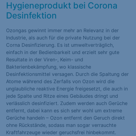
Hygieneprodukt bei Corona
Marketing (1)
Desinfektion
Marketing-Cookies werden von Drittanbietern oder Publishern
verwendet, um personalisierte Werbung anzuzeigen. Sie tun
Ozongas gewinnt immer mehr an Relevanz in der
dies, indem sie Besucher über Websites hinweg verfolgen.
Industrie, als auch für die private Nutzung bei der
Cookie-Informationen anzeigen
Corna Desinfizierung. Es ist umweltverträglich,
einfach in der Bedienbarkeit und erzielt sehr gute
Externe Medien (1)
Resultate in der Viren-, Keim- und
Bakterienbekämpfung, wo klassische
Inhalte von Videoplattformen und Social-Media-Plattformen
Desinfektionsmittel versagen. Durch die Spaltung der
werden standardmäßig blockiert. Wenn Cookies von externen
Atome während des Zerfalls von Ozon wird die
Medien akzeptiert werden, bedarf der Zugriff auf diese Inhalte
unglaubliche reaktive Energie freigesetzt, die auch in
keiner manuellen Einwilligung mehr.
jede Spalte und Ritze eines Gebäudes dringt und
Cookie-Informationen anzeigen
verlässlich desinfiziert. Zudem werden auch Gerüche
entfernt, dabei kann es sich sehr wohl um extreme
Datenschutzerklärung
Impressum
Gerüche handeln – Ozon entfernt den Geruch direkt
ohne Rückstände, sodass man sogar verrauchte
Kraftfahrzeuge wieder geruchsfrei hinbekommt.