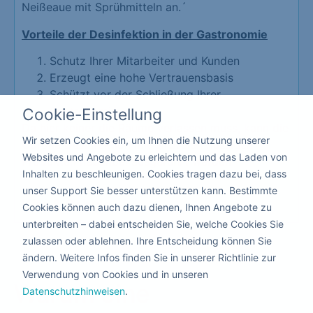
Neißeaue mit Sprühmitteln an.´
Vorteile der Desinfektion in der Gastronomie
Schutz Ihrer Mitarbeiter und Kunden
Erzeugt eine hohe Vertrauensbasis
Schützt vor der Schließung Ihrer
Gastronomie
Cookie-Einstellung
Da hier keiner die Räume verlassen muss, kann die
Wir setzen Cookies ein, um Ihnen die Nutzung unserer
Corona Desinfektion mit giftfreien flüssigen
Websites und Angebote zu erleichtern und das Laden von
Produkten nebenbei ausgeführt werden.
Inhalten zu beschleunigen. Cookies tragen dazu bei, dass
unser Support Sie besser unterstützen kann. Bestimmte
Kita & Schule
Cookies können auch dazu dienen, Ihnen Angebote zu
unterbreiten – dabei entscheiden Sie, welche Cookies Sie
zulassen oder ablehnen. Ihre Entscheidung können Sie
ändern. Weitere Infos finden Sie in unserer Richtlinie zur
Verwendung von Cookies und in unseren
Warum eine
Datenschutzhinweisen
.