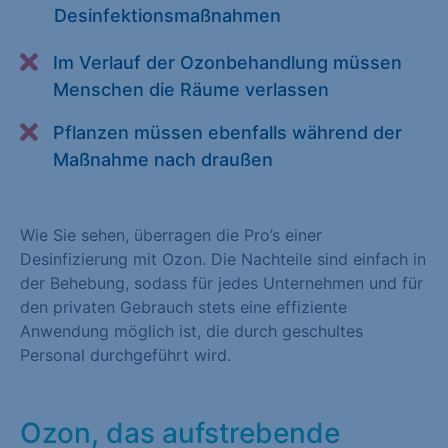
Desinfektionsmaßnahmen
Alle akzeptieren
Speichern
Im Verlauf der Ozonbehandlung müssen
Zurück
Menschen die Räume verlassen
Essenziell (1)
Pflanzen müssen ebenfalls während der
Essenzielle Cookies ermöglichen grundlegende Funktionen und
Maßnahme nach draußen
sind für die einwandfreie Funktion der Website erforderlich.
Cookie-Informationen anzeigen
Wie Sie sehen, überragen die Pro’s einer
Statistiken (1)
Desinfizierung mit Ozon. Die Nachteile sind einfach in
der Behebung, sodass für jedes Unternehmen und für
Statistik Cookies erfassen Informationen anonym. Diese
den privaten Gebrauch stets eine effiziente
Informationen helfen uns zu verstehen, wie unsere Besucher
Anwendung möglich ist, die durch geschultes
unsere Website nutzen. Statistik Cookies erfassen Informationen
Personal durchgeführt wird.
anonym. Diese Informationen helfen uns zu verstehen, wie
unsere Besucher unsere Website nutzen.
Ozon, das aufstrebende
Cookie-Informationen anzeigen