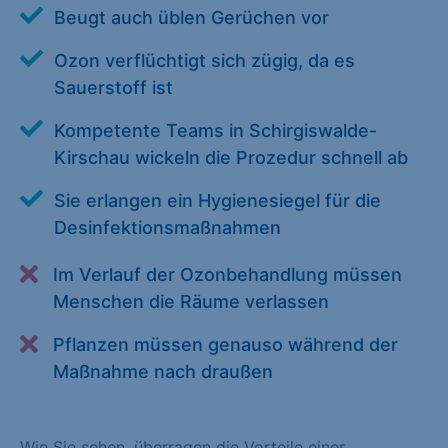
Beugt auch üblen Gerüchen vor
Alle akzeptieren
Speichern
Ozon verflüchtigt sich zügig, da es
Zurück
Sauerstoff ist
Essenziell (1)
Kompetente Teams in Schirgiswalde-
Essenzielle Cookies ermöglichen grundlegende Funktionen und
Kirschau wickeln die Prozedur schnell ab
sind für die einwandfreie Funktion der Website erforderlich.
Sie erlangen ein Hygienesiegel für die
Cookie-Informationen anzeigen
Desinfektionsmaßnahmen
Statistiken (1)
Im Verlauf der Ozonbehandlung müssen
Statistik Cookies erfassen Informationen anonym. Diese
Menschen die Räume verlassen
Informationen helfen uns zu verstehen, wie unsere Besucher
Pflanzen müssen genauso während der
unsere Website nutzen. Statistik Cookies erfassen Informationen
anonym. Diese Informationen helfen uns zu verstehen, wie
Maßnahme nach draußen
unsere Besucher unsere Website nutzen.
Cookie-Informationen anzeigen
Wie Sie sehen, überragen die Vorteile einer