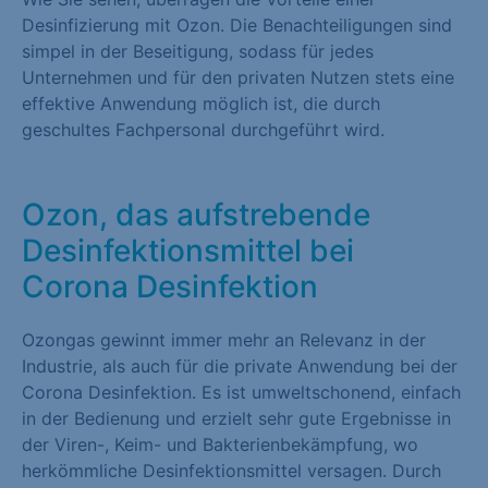
Desinfizierung mit Ozon. Die Benachteiligungen sind
Marketing (1)
simpel in der Beseitigung, sodass für jedes
Marketing-Cookies werden von Drittanbietern oder Publishern
Unternehmen und für den privaten Nutzen stets eine
verwendet, um personalisierte Werbung anzuzeigen. Sie tun
effektive Anwendung möglich ist, die durch
dies, indem sie Besucher über Websites hinweg verfolgen.
geschultes Fachpersonal durchgeführt wird.
Cookie-Informationen anzeigen
Externe Medien (1)
Ozon, das aufstrebende
Desinfektionsmittel bei
Inhalte von Videoplattformen und Social-Media-Plattformen
werden standardmäßig blockiert. Wenn Cookies von externen
Corona Desinfektion
Medien akzeptiert werden, bedarf der Zugriff auf diese Inhalte
keiner manuellen Einwilligung mehr.
Ozongas gewinnt immer mehr an Relevanz in der
Industrie, als auch für die private Anwendung bei der
Cookie-Informationen anzeigen
Corona Desinfektion. Es ist umweltschonend, einfach
Datenschutzerklärung
Impressum
in der Bedienung und erzielt sehr gute Ergebnisse in
der Viren-, Keim- und Bakterienbekämpfung, wo
herkömmliche Desinfektionsmittel versagen. Durch