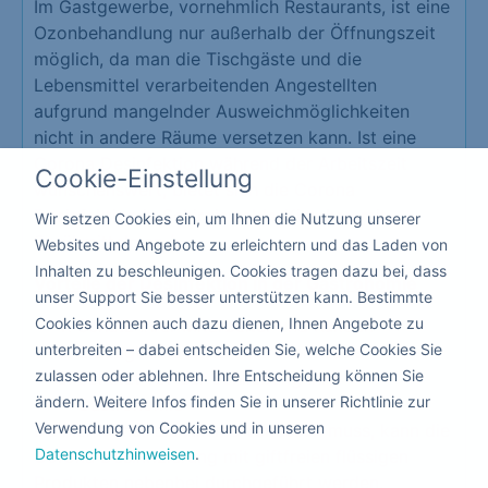
Im Gastgewerbe, vornehmlich Restaurants, ist eine
Ozonbehandlung nur außerhalb der Öffnungszeit
möglich, da man die Tischgäste und die
Lebensmittel verarbeitenden Angestellten
aufgrund mangelnder Ausweichmöglichkeiten
nicht in andere Räume versetzen kann. Ist eine
Corona Desinfektion während der Arbeitszeit
Cookie-Einstellung
wünschenswert, bietet sich die Corona
Desinfektion in Schirgiswalde-Kirschau mit
Wir setzen Cookies ein, um Ihnen die Nutzung unserer
Sprühmitteln an.´
Websites und Angebote zu erleichtern und das Laden von
Inhalten zu beschleunigen. Cookies tragen dazu bei, dass
Vorteile der Desinfektion in der Gastronomie
unser Support Sie besser unterstützen kann. Bestimmte
Cookies können auch dazu dienen, Ihnen Angebote zu
Schutz Ihrer Mitarbeiter und Kunden
unterbreiten – dabei entscheiden Sie, welche Cookies Sie
Erzeugt eine hohe Vertrauensbasis
zulassen oder ablehnen. Ihre Entscheidung können Sie
Schützt vor der Schließung Ihrer
ändern. Weitere Infos finden Sie in unserer Richtlinie zur
Gastronomie
Verwendung von Cookies und in unseren
Da hier keiner die Räume verlassen muss, kann die
Datenschutzhinweisen
.
Corona Desinfizierung mit giftfreien flüssigen
Produkten nebenbei durchgeführt werden.