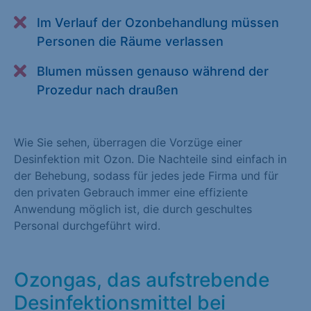
Alle akzeptieren
Speichern
Im Verlauf der Ozonbehandlung müssen
Personen die Räume verlassen
Zurück
Blumen müssen genauso während der
Essenziell (1)
Prozedur nach draußen
Essenzielle Cookies ermöglichen grundlegende Funktionen und
sind für die einwandfreie Funktion der Website erforderlich.
Wie Sie sehen, überragen die Vorzüge einer
Cookie-Informationen anzeigen
Desinfektion mit Ozon. Die Nachteile sind einfach in
der Behebung, sodass für jedes jede Firma und für
Statistiken (1)
den privaten Gebrauch immer eine effiziente
Statistik Cookies erfassen Informationen anonym. Diese
Anwendung möglich ist, die durch geschultes
Informationen helfen uns zu verstehen, wie unsere Besucher
Personal durchgeführt wird.
unsere Website nutzen. Statistik Cookies erfassen Informationen
anonym. Diese Informationen helfen uns zu verstehen, wie
unsere Besucher unsere Website nutzen.
Ozongas, das aufstrebende
Cookie-Informationen anzeigen
Desinfektionsmittel bei