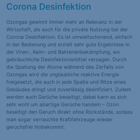
Corona Desinfektion
Marketing (1)
Marketing-Cookies werden von Drittanbietern oder Publishern
Ozongas gewinnt immer mehr an Relevanz in der
verwendet, um personalisierte Werbung anzuzeigen. Sie tun
Wirtschaft, als auch für die private Nutzung bei der
dies, indem sie Besucher über Websites hinweg verfolgen.
Corona Desinfektion. Es ist umweltschonend, einfach
in der Bedienung und erzielt sehr gute Ergebnisse in
Cookie-Informationen anzeigen
der Viren-, Keim- und Bakterienbekämpfung, wo
Externe Medien (1)
gebräuchliche Desinfektionsmittel versagen. Durch
die Spaltung der Atome während des Zerfalls von
Inhalte von Videoplattformen und Social-Media-Plattformen
Ozongas wird die unglaubliche reaktive Energie
werden standardmäßig blockiert. Wenn Cookies von externen
freigesetzt, die auch in jede Spalte und Ritze eines
Medien akzeptiert werden, bedarf der Zugriff auf diese Inhalte
Gebäudes dringt und zuverlässig desinfiziert. Zudem
keiner manuellen Einwilligung mehr.
werden auch Gerüche beseitigt, dabei kann es sich
sehr wohl um abartige Gerüche handeln – Ozon
Cookie-Informationen anzeigen
beseitigt den Geruch direkt ohne Rückstände, sodass
man sogar verrauchte Kraftfahrzeuge wieder
Datenschutzerklärung
Impressum
geruchsfrei hinbekommt.