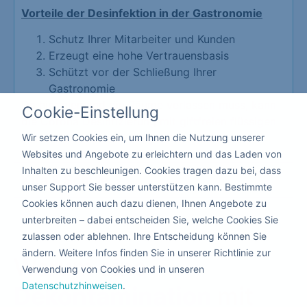
Vorteile der Desinfektion in der Gastronomie
Schutz Ihrer Mitarbeiter und Kunden
Erzeugt eine hohe Vertrauensbasis
Schützt vor der Schließung Ihrer
Gastronomie
Da hier niemand die Räume verlassen muss, kann
Cookie-Einstellung
die Corona Desinfizierung mit giftfreien flüssigen
Produkten nebenbei ausgeführt werden.
Wir setzen Cookies ein, um Ihnen die Nutzung unserer
Websites und Angebote zu erleichtern und das Laden von
Inhalten zu beschleunigen. Cookies tragen dazu bei, dass
Kita & Schule
unser Support Sie besser unterstützen kann. Bestimmte
Cookies können auch dazu dienen, Ihnen Angebote zu
unterbreiten – dabei entscheiden Sie, welche Cookies Sie
zulassen oder ablehnen. Ihre Entscheidung können Sie
ändern. Weitere Infos finden Sie in unserer Richtlinie zur
Warum eine
Verwendung von Cookies und in unseren
Datenschutzhinweisen
.
Dekontamination
mit