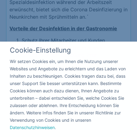
Spezialdesinfektion während der Arbeitszeit
erwünscht, bietet sich die Corona Desinfizierung in
Neunkirchen mit Sprühmitteln an.´
Vorteile der Desinfektion in der Gastronomie
Schutz Ihrer Mitarbeiter und Kunden
Erzeugt eine hohe Vertrauensbasis
Cookie-Einstellung
Schützt vor der Schließung Ihrer
Wir setzen Cookies ein, um Ihnen die Nutzung unserer
Gastronomie
Websites und Angebote zu erleichtern und das Laden von
Da hier keiner die Räumlichkeiten verlassen muss,
Inhalten zu beschleunigen. Cookies tragen dazu bei, dass
kann die Corona Desinfizierung mit giftfreien
unser Support Sie besser unterstützen kann. Bestimmte
flüssigen Mitteln nebenbei durchgeführt werden.
Cookies können auch dazu dienen, Ihnen Angebote zu
unterbreiten – dabei entscheiden Sie, welche Cookies Sie
Kita & Schule
zulassen oder ablehnen. Ihre Entscheidung können Sie
ändern. Weitere Infos finden Sie in unserer Richtlinie zur
Verwendung von Cookies und in unseren
Datenschutzhinweisen
.