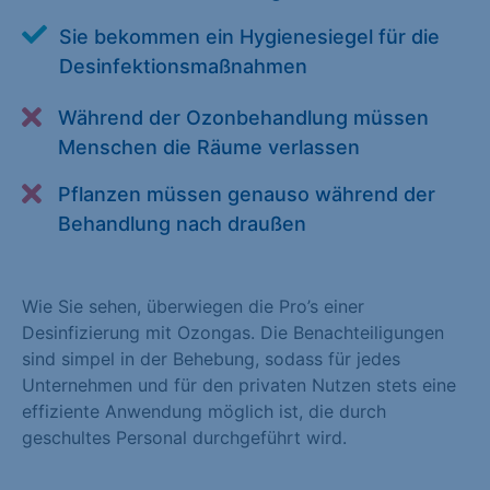
Alle akzeptieren
Speichern
Sie bekommen ein Hygienesiegel für die
Desinfektionsmaßnahmen
Zurück
Während der Ozonbehandlung müssen
Essenziell (1)
Menschen die Räume verlassen
Essenzielle Cookies ermöglichen grundlegende Funktionen und
Pflanzen müssen genauso während der
sind für die einwandfreie Funktion der Website erforderlich.
Behandlung nach draußen
Cookie-Informationen anzeigen
Statistiken (1)
Wie Sie sehen, überwiegen die Pro’s einer
Statistik Cookies erfassen Informationen anonym. Diese
Desinfizierung mit Ozongas. Die Benachteiligungen
Informationen helfen uns zu verstehen, wie unsere Besucher
sind simpel in der Behebung, sodass für jedes
unsere Website nutzen. Statistik Cookies erfassen Informationen
Unternehmen und für den privaten Nutzen stets eine
anonym. Diese Informationen helfen uns zu verstehen, wie
effiziente Anwendung möglich ist, die durch
unsere Besucher unsere Website nutzen.
geschultes Personal durchgeführt wird.
Cookie-Informationen anzeigen