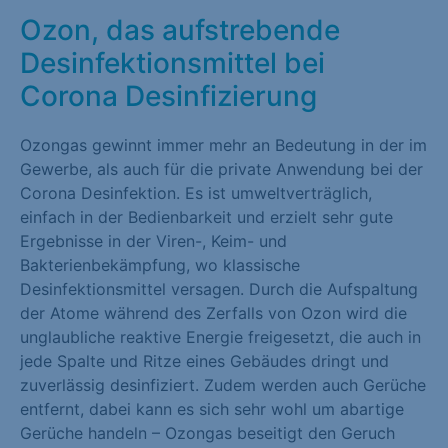
Ozon, das aufstrebende
Marketing (1)
Desinfektionsmittel bei
Marketing-Cookies werden von Drittanbietern oder Publishern
verwendet, um personalisierte Werbung anzuzeigen. Sie tun
Corona Desinfizierung
dies, indem sie Besucher über Websites hinweg verfolgen.
Ozongas gewinnt immer mehr an Bedeutung in der im
Cookie-Informationen anzeigen
Gewerbe, als auch für die private Anwendung bei der
Externe Medien (1)
Corona Desinfektion. Es ist umweltverträglich,
einfach in der Bedienbarkeit und erzielt sehr gute
Inhalte von Videoplattformen und Social-Media-Plattformen
Ergebnisse in der Viren-, Keim- und
werden standardmäßig blockiert. Wenn Cookies von externen
Bakterienbekämpfung, wo klassische
Medien akzeptiert werden, bedarf der Zugriff auf diese Inhalte
Desinfektionsmittel versagen. Durch die Aufspaltung
keiner manuellen Einwilligung mehr.
der Atome während des Zerfalls von Ozon wird die
Cookie-Informationen anzeigen
unglaubliche reaktive Energie freigesetzt, die auch in
jede Spalte und Ritze eines Gebäudes dringt und
Datenschutzerklärung
Impressum
zuverlässig desinfiziert. Zudem werden auch Gerüche
entfernt, dabei kann es sich sehr wohl um abartige
Gerüche handeln – Ozongas beseitigt den Geruch