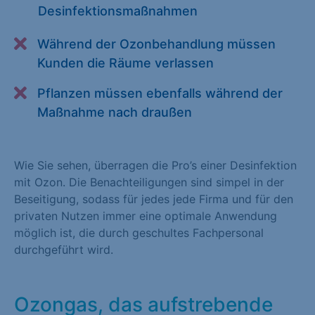
Desinfektionsmaßnahmen
Alle akzeptieren
Speichern
Während der Ozonbehandlung müssen
Zurück
Kunden die Räume verlassen
Essenziell (1)
Pflanzen müssen ebenfalls während der
Essenzielle Cookies ermöglichen grundlegende Funktionen und
Maßnahme nach draußen
sind für die einwandfreie Funktion der Website erforderlich.
Cookie-Informationen anzeigen
Wie Sie sehen, überragen die Pro’s einer Desinfektion
Statistiken (1)
mit Ozon. Die Benachteiligungen sind simpel in der
Beseitigung, sodass für jedes jede Firma und für den
Statistik Cookies erfassen Informationen anonym. Diese
privaten Nutzen immer eine optimale Anwendung
Informationen helfen uns zu verstehen, wie unsere Besucher
möglich ist, die durch geschultes Fachpersonal
unsere Website nutzen. Statistik Cookies erfassen Informationen
durchgeführt wird.
anonym. Diese Informationen helfen uns zu verstehen, wie
unsere Besucher unsere Website nutzen.
Ozongas, das aufstrebende
Cookie-Informationen anzeigen