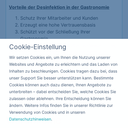
Vorteile der Desinfektion in der Gastronomie
Schutz Ihrer Mitarbeiter und Kunden
Erzeugt eine hohe Vertrauensbasis
Schützt vor der Schließung Ihrer
Gastronomie
Da hier keiner die Räumlichkeiten verlassen muss,
Cookie-Einstellung
kann die Corona Desinfizierung mit giftfreien
Wir setzen Cookies ein, um Ihnen die Nutzung unserer
flüssigen Produkten nebenbei durchgeführt
Websites und Angebote zu erleichtern und das Laden von
werden.
Inhalten zu beschleunigen. Cookies tragen dazu bei, dass
unser Support Sie besser unterstützen kann. Bestimmte
Kita & Schule
Cookies können auch dazu dienen, Ihnen Angebote zu
unterbreiten – dabei entscheiden Sie, welche Cookies Sie
zulassen oder ablehnen. Ihre Entscheidung können Sie
ändern. Weitere Infos finden Sie in unserer Richtlinie zur
Verwendung von Cookies und in unseren
Warum eine
Datenschutzhinweisen
.