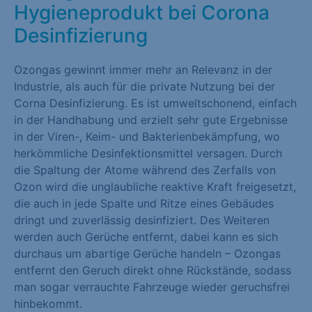
Hygieneprodukt bei Corona
Marketing (1)
Desinfizierung
Marketing-Cookies werden von Drittanbietern oder Publishern
verwendet, um personalisierte Werbung anzuzeigen. Sie tun
Ozongas gewinnt immer mehr an Relevanz in der
dies, indem sie Besucher über Websites hinweg verfolgen.
Industrie, als auch für die private Nutzung bei der
Cookie-Informationen anzeigen
Corna Desinfizierung. Es ist umweltschonend, einfach
in der Handhabung und erzielt sehr gute Ergebnisse
Externe Medien (1)
in der Viren-, Keim- und Bakterienbekämpfung, wo
herkömmliche Desinfektionsmittel versagen. Durch
Inhalte von Videoplattformen und Social-Media-Plattformen
die Spaltung der Atome während des Zerfalls von
werden standardmäßig blockiert. Wenn Cookies von externen
Ozon wird die unglaubliche reaktive Kraft freigesetzt,
Medien akzeptiert werden, bedarf der Zugriff auf diese Inhalte
die auch in jede Spalte und Ritze eines Gebäudes
keiner manuellen Einwilligung mehr.
dringt und zuverlässig desinfiziert. Des Weiteren
Cookie-Informationen anzeigen
werden auch Gerüche entfernt, dabei kann es sich
durchaus um abartige Gerüche handeln – Ozongas
Datenschutzerklärung
Impressum
entfernt den Geruch direkt ohne Rückstände, sodass
man sogar verrauchte Fahrzeuge wieder geruchsfrei
hinbekommt.