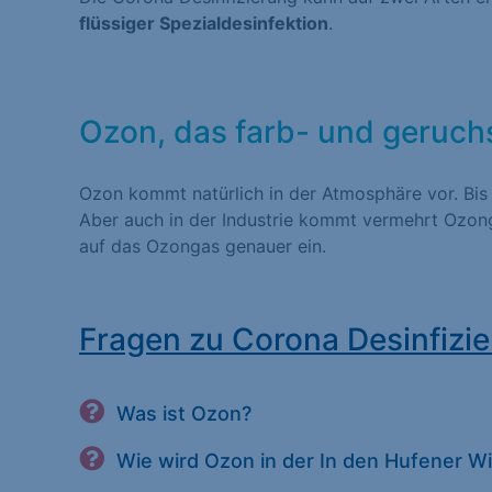
flüssiger Spezialdesinfektion
.
Statistiken (1)
Statistik Cookies erfas
Website nutzen. Statist
Besucher unsere Websit
Ozon, das farb- und geruch
Ozon kommt natürlich in der Atmosphäre vor. Bis
Marketing (1)
Aber auch in der Industrie kommt vermehrt Ozong
auf das Ozongas genauer ein.
Marketing-Cookies werd
dies, indem sie Besuche
Fragen zu Corona Desinfizie
Externe Medien (
Inhalte von Videoplatt
Was ist Ozon?
Medien akzeptiert werde
Wie wird Ozon in der In den Hufener W