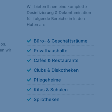
Wir bieten Ihnen eine komplette
Desinfizierung & Dekontamination
nsere Besucher unsere
für folgende Bereiche in In den
erstehen, wie unsere
Hufen an:
Büro- & Geschäftsräume
los.
en wir
Privathaushalte
 anzuzeigen. Sie tun
Cafés & Restaurants
Clubs & Diskotheken
Pflegeheime
Kitas & Schulen
ookies von externen
Spilotheken