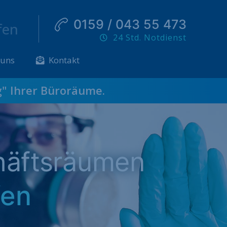
0159 / 043 55 473
fen
24 Std. Notdienst
 uns
Kontakt
g
" Ihrer Büroräume.
häftsräumen
fen