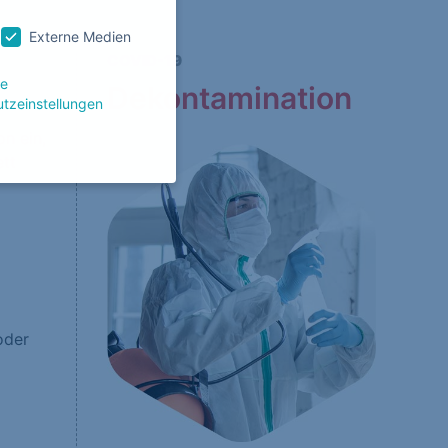
Externe Medien
COVID-19
le
Dekontamination
tzeinstellungen
n ein,
ett
g zu ganzen Kategorien
wählen.
Zurück
oder
Website erforderlich.