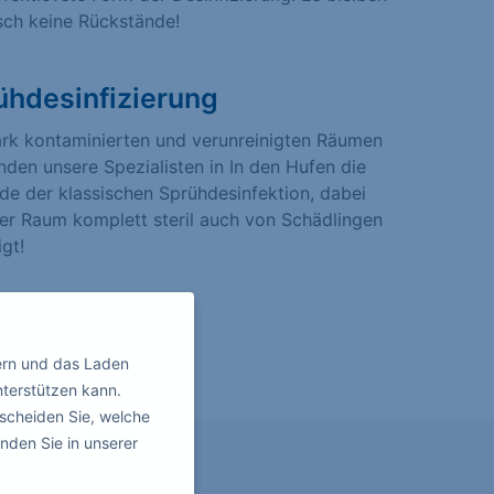
sch keine Rückstände!
ühdesinfizierung
ark kontaminierten und verunreinigten Räumen
den unsere Spezialisten in In den Hufen die
e der klassischen Sprühdesinfektion, dabei
er Raum komplett steril auch von Schädlingen
igt!
ern und das Laden
nterstützen kann.
scheiden Sie, welche
nden Sie in unserer