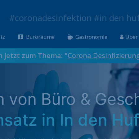
#coronadesinfektion #in den hu
tz
Büroräume
Gastronomie
Über
ch jetzt zum Thema: "
Corona Desinfizierun
on von Büro & Gesc
nsatz in In den Hu