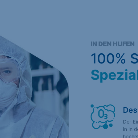
IN DEN HUFEN
100% S
Spezia
Des
Der E
in In 
hochef