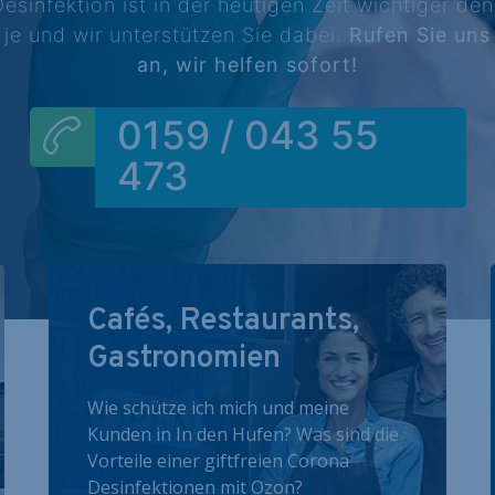
esinfektion ist in der heutigen Zeit wichtiger de
je und wir unterstützen Sie dabei.
Rufen Sie uns
an, wir helfen sofort!
0159 / 043 55
473
Cafés, Restaurants,
Gastronomien
Wie schütze ich mich und meine
Kunden in In den Hufen? Was sind die
Vorteile einer giftfreien Corona
Desinfektionen mit Ozon?