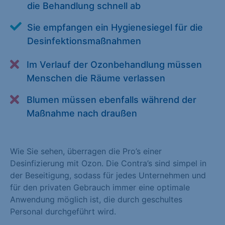
die Behandlung schnell ab
Alle akzeptieren
Speichern
Sie empfangen ein Hygienesiegel für die
Zurück
Desinfektionsmaßnahmen
Essenziell (1)
Im Verlauf der Ozonbehandlung müssen
Menschen die Räume verlassen
Essenzielle Cookies ermöglichen grundlegende Funktionen und
sind für die einwandfreie Funktion der Website erforderlich.
Blumen müssen ebenfalls während der
Cookie-Informationen anzeigen
Maßnahme nach draußen
Statistiken (1)
Statistik Cookies erfassen Informationen anonym. Diese
Wie Sie sehen, überragen die Pro’s einer
Informationen helfen uns zu verstehen, wie unsere Besucher
Desinfizierung mit Ozon. Die Contra’s sind simpel in
unsere Website nutzen. Statistik Cookies erfassen Informationen
der Beseitigung, sodass für jedes Unternehmen und
anonym. Diese Informationen helfen uns zu verstehen, wie
für den privaten Gebrauch immer eine optimale
unsere Besucher unsere Website nutzen.
Anwendung möglich ist, die durch geschultes
Personal durchgeführt wird.
Cookie-Informationen anzeigen