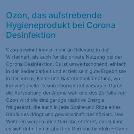
Marketing (1)
Ozon, das aufstrebende
Marketing-Cookies werden von Drittanbietern oder Publishern
Hygieneprodukt bei Corona
verwendet, um personalisierte Werbung anzuzeigen. Sie tun
Desinfektion
dies, indem sie Besucher über Websites hinweg verfolgen.
Cookie-Informationen anzeigen
Ozon gewinnt immer mehr an Relevanz in der
Externe Medien (1)
Wirtschaft, als auch für die private Nutzung bei der
Corona Desinfektion. Es ist umweltschonend, einfach
Inhalte von Videoplattformen und Social-Media-Plattformen
in der Bedienbarkeit und erzielt sehr gute Ergebnisse
werden standardmäßig blockiert. Wenn Cookies von externen
in der Viren-, Keim- und Bakterienbekämpfung, wo
Medien akzeptiert werden, bedarf der Zugriff auf diese Inhalte
konventionelle Desinfektionsmittel versagen. Durch
keiner manuellen Einwilligung mehr.
die Aufspaltung der Atome während des Zerfalls von
Ozon wird die einzigartige reaktive Energie
Cookie-Informationen anzeigen
freigesetzt, die auch in jede Spalte und Ritze eines
Gebäudes dringt und gewissenhaft desinfiziert. Des
Datenschutzerklärung
Impressum
Weiteren werden auch Gerüche entfernt, dabei kann
es sich definitiv um abartige Gerüche handeln – Ozon