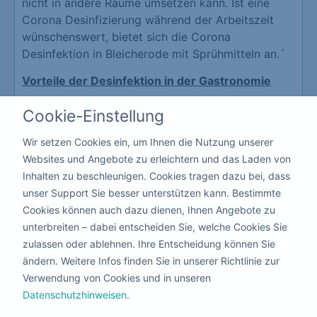
nicht in andere Räume umsetzen kann. Ist eine
Corona Desinfizierung während der Arbeitszeit
wünschenswert, bietet sich die Corona
Desinfektion in Bleicherode mit Sprühmitteln an.´
Vorteile der Desinfektion in der Gastronomie
Schutz Ihrer Mitarbeiter und Kunden
Cookie-Einstellung
Erzeugt eine hohe Vertrauensbasis
Schützt vor der Schließung Ihrer
Wir setzen Cookies ein, um Ihnen die Nutzung unserer
Gastronomie
Websites und Angebote zu erleichtern und das Laden von
Da hier niemand die Räume verlassen muss, kann
Inhalten zu beschleunigen. Cookies tragen dazu bei, dass
die Corona Desinfektion mit giftfreien flüssigen
unser Support Sie besser unterstützen kann. Bestimmte
Mitteln nebenbei durchgeführt werden.
Cookies können auch dazu dienen, Ihnen Angebote zu
unterbreiten – dabei entscheiden Sie, welche Cookies Sie
zulassen oder ablehnen. Ihre Entscheidung können Sie
Kita & Schule
ändern. Weitere Infos finden Sie in unserer Richtlinie zur
Verwendung von Cookies und in unseren
Datenschutzhinweisen
.