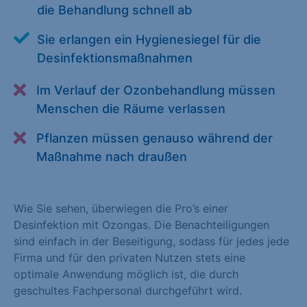
die Behandlung schnell ab
Alle akzeptieren
Speichern
Sie erlangen ein Hygienesiegel für die
Zurück
Desinfektionsmaßnahmen
Essenziell (1)
Im Verlauf der Ozonbehandlung müssen
Essenzielle Cookies ermöglichen grundlegende Funktionen und
Menschen die Räume verlassen
sind für die einwandfreie Funktion der Website erforderlich.
Pflanzen müssen genauso während der
Cookie-Informationen anzeigen
Maßnahme nach draußen
Statistiken (1)
Statistik Cookies erfassen Informationen anonym. Diese
Wie Sie sehen, überwiegen die Pro’s einer
Informationen helfen uns zu verstehen, wie unsere Besucher
Desinfektion mit Ozongas. Die Benachteiligungen
unsere Website nutzen. Statistik Cookies erfassen Informationen
sind einfach in der Beseitigung, sodass für jedes jede
anonym. Diese Informationen helfen uns zu verstehen, wie
Firma und für den privaten Nutzen stets eine
unsere Besucher unsere Website nutzen.
optimale Anwendung möglich ist, die durch
geschultes Fachpersonal durchgeführt wird.
Cookie-Informationen anzeigen