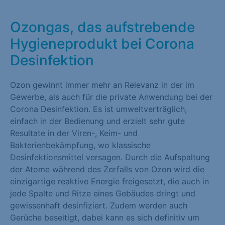
Marketing (1)
Ozongas, das aufstrebende
Marketing-Cookies werden von Drittanbietern oder Publishern
Hygieneprodukt bei Corona
verwendet, um personalisierte Werbung anzuzeigen. Sie tun
dies, indem sie Besucher über Websites hinweg verfolgen.
Desinfektion
Cookie-Informationen anzeigen
Ozon gewinnt immer mehr an Relevanz in der im
Externe Medien (1)
Gewerbe, als auch für die private Anwendung bei der
Corona Desinfektion. Es ist umweltverträglich,
Inhalte von Videoplattformen und Social-Media-Plattformen
einfach in der Bedienung und erzielt sehr gute
werden standardmäßig blockiert. Wenn Cookies von externen
Resultate in der Viren-, Keim- und
Medien akzeptiert werden, bedarf der Zugriff auf diese Inhalte
Bakterienbekämpfung, wo klassische
keiner manuellen Einwilligung mehr.
Desinfektionsmittel versagen. Durch die Aufspaltung
Cookie-Informationen anzeigen
der Atome während des Zerfalls von Ozon wird die
einzigartige reaktive Energie freigesetzt, die auch in
Datenschutzerklärung
Impressum
jede Spalte und Ritze eines Gebäudes dringt und
gewissenhaft desinfiziert. Zudem werden auch
Gerüche beseitigt, dabei kann es sich definitiv um