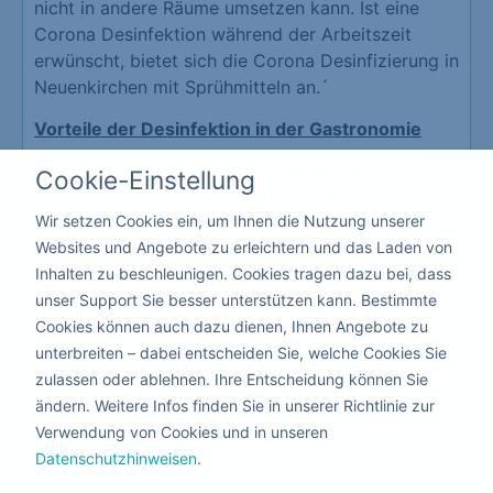
nicht in andere Räume umsetzen kann. Ist eine
Corona Desinfektion während der Arbeitszeit
erwünscht, bietet sich die Corona Desinfizierung in
Neuenkirchen mit Sprühmitteln an.´
Vorteile der Desinfektion in der Gastronomie
Schutz Ihrer Mitarbeiter und Kunden
Cookie-Einstellung
Erzeugt eine hohe Vertrauensbasis
Wir setzen Cookies ein, um Ihnen die Nutzung unserer
Schützt vor der Schließung Ihrer
Websites und Angebote zu erleichtern und das Laden von
Gastronomie
Inhalten zu beschleunigen. Cookies tragen dazu bei, dass
Da hier niemand die Räumlichkeiten verlassen
unser Support Sie besser unterstützen kann. Bestimmte
muss, kann die Corona Desinfektion mit giftfreien
Cookies können auch dazu dienen, Ihnen Angebote zu
flüssigen Mitteln nebenbei ausgeführt werden.
unterbreiten – dabei entscheiden Sie, welche Cookies Sie
zulassen oder ablehnen. Ihre Entscheidung können Sie
Kita & Schule
ändern. Weitere Infos finden Sie in unserer Richtlinie zur
Verwendung von Cookies und in unseren
Datenschutzhinweisen
.