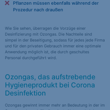
Pflanzen müssen ebenfalls während der
Alle akzeptieren
Speichern
Prozedur nach draußen
Zurück
Wie Sie sehen, überragen die Vorzüge einer
Essenziell (1)
Desinfizierung mit Ozongas. Die Nachteile sind
Essenzielle Cookies ermöglichen grundlegende Funktionen und
simpel in der Beseitigung, sodass für jedes jede Firma
sind für die einwandfreie Funktion der Website erforderlich.
und für den privaten Gebrauch immer eine optimale
Anwendung möglich ist, die durch geschultes
Cookie-Informationen anzeigen
Personal durchgeführt wird.
Statistiken (1)
Statistik Cookies erfassen Informationen anonym. Diese
Ozongas, das aufstrebende
Informationen helfen uns zu verstehen, wie unsere Besucher
Hygieneprodukt bei Corona
unsere Website nutzen. Statistik Cookies erfassen Informationen
anonym. Diese Informationen helfen uns zu verstehen, wie
Desinfektion
unsere Besucher unsere Website nutzen.
Ozongas gewinnt immer mehr an Bedeutung in der im
Cookie-Informationen anzeigen