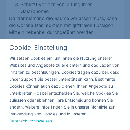
Schützt vor der Schließung Ihrer
Gastronomie
Da hier niemand die Räume verlassen muss, kann
die Corona Desinfektion mit giftfreien flüssigen
Mitteln nebenbei durchgeführt werden.
Cookie-Einstellung
Kita & Schule
Wir setzen Cookies ein, um Ihnen die Nutzung unserer
Websites und Angebote zu erleichtern und das Laden von
Inhalten zu beschleunigen. Cookies tragen dazu bei, dass
unser Support Sie besser unterstützen kann. Bestimmte
Warum eine
Cookies können auch dazu dienen, Ihnen Angebote zu
unterbreiten – dabei entscheiden Sie, welche Cookies Sie
Dekontamination
mit
zulassen oder ablehnen. Ihre Entscheidung können Sie
ändern. Weitere Infos finden Sie in unserer Richtlinie zur
Ozon?
Verwendung von Cookies und in unseren
Datenschutzhinweisen
.