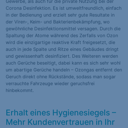
Gewerbe, als auch für die private Nutzung bei der
Marketing (1)
Corona Desinfektion. Es ist umweltfreundlich, einfach
in der Bedienung und erzielt sehr gute Resultate in
Marketing-Cookies werden von Drittanbietern oder Publishern
der Viren-, Keim- und Bakterienbekämpfung, wo
verwendet, um personalisierte Werbung anzuzeigen. Sie tun
gewöhnliche Desinfektionsmittel versagen. Durch die
dies, indem sie Besucher über Websites hinweg verfolgen.
Spaltung der Atome während des Zerfalls von Ozon
Cookie-Informationen anzeigen
wird die einzigartige reaktive Kraft freigesetzt, die
auch in jede Spalte und Ritze eines Gebäudes dringt
Externe Medien (1)
und gewissenhaft desinfiziert. Des Weiteren werden
auch Gerüche beseitigt, dabei kann es sich sehr wohl
Inhalte von Videoplattformen und Social-Media-Plattformen
um abartige Gerüche handeln – Ozongas entfernt den
werden standardmäßig blockiert. Wenn Cookies von externen
Geruch direkt ohne Rückstände, sodass man sogar
Medien akzeptiert werden, bedarf der Zugriff auf diese Inhalte
verrauchte Fahrzeuge wieder geruchsfrei
keiner manuellen Einwilligung mehr.
hinbekommt.
Cookie-Informationen anzeigen
Datenschutzerklärung
Impressum
Erhalt eines Hygienesiegels –
Mehr Kundenvertrauen in Ihr