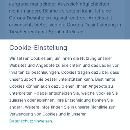
aufgrund mangelnder Ausweichmöglichkeiten
nicht in andere Räume versetzen kann. Ist eine
Corona Desinfizierung während der Arbeitszeit
erwünscht, bietet sich die Corona Desinfizierung in
Tirschenreuth mit Sprühmitteln an.´
Vorteile der Desinfektion in der Gastronomie
Cookie-Einstellung
Schutz Ihrer Mitarbeiter und Kunden
Wir setzen Cookies ein, um Ihnen die Nutzung unserer
Erzeugt eine hohe Vertrauensbasis
Websites und Angebote zu erleichtern und das Laden von
Schützt vor der Schließung Ihrer
Inhalten zu beschleunigen. Cookies tragen dazu bei, dass
Gastronomie
unser Support Sie besser unterstützen kann. Bestimmte
Da hier niemand die Räume verlassen muss, kann
Cookies können auch dazu dienen, Ihnen Angebote zu
die Corona Desinfektion mit giftfreien flüssigen
unterbreiten – dabei entscheiden Sie, welche Cookies Sie
Produkten nebenbei ausgeführt werden.
zulassen oder ablehnen. Ihre Entscheidung können Sie
ändern. Weitere Infos finden Sie in unserer Richtlinie zur
Kita & Schule
Verwendung von Cookies und in unseren
Datenschutzhinweisen
.