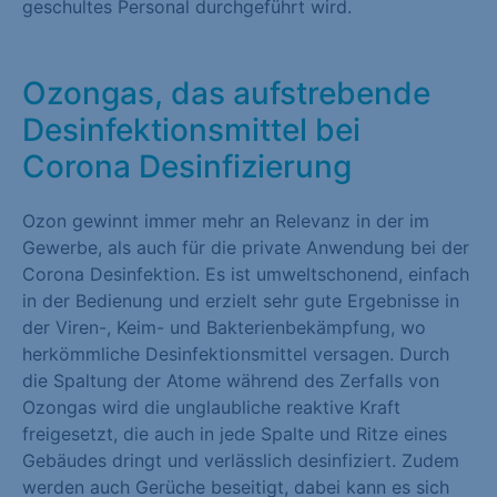
geschultes Personal durchgeführt wird.
Marketing (1)
Marketing-Cookies werden von Drittanbietern oder Publishern
Ozongas, das aufstrebende
verwendet, um personalisierte Werbung anzuzeigen. Sie tun
Desinfektionsmittel bei
dies, indem sie Besucher über Websites hinweg verfolgen.
Corona Desinfizierung
Cookie-Informationen anzeigen
Externe Medien (1)
Ozon gewinnt immer mehr an Relevanz in der im
Gewerbe, als auch für die private Anwendung bei der
Inhalte von Videoplattformen und Social-Media-Plattformen
Corona Desinfektion. Es ist umweltschonend, einfach
werden standardmäßig blockiert. Wenn Cookies von externen
in der Bedienung und erzielt sehr gute Ergebnisse in
Medien akzeptiert werden, bedarf der Zugriff auf diese Inhalte
der Viren-, Keim- und Bakterienbekämpfung, wo
keiner manuellen Einwilligung mehr.
herkömmliche Desinfektionsmittel versagen. Durch
Cookie-Informationen anzeigen
die Spaltung der Atome während des Zerfalls von
Ozongas wird die unglaubliche reaktive Kraft
Datenschutzerklärung
Impressum
freigesetzt, die auch in jede Spalte und Ritze eines
Gebäudes dringt und verlässlich desinfiziert. Zudem
werden auch Gerüche beseitigt, dabei kann es sich