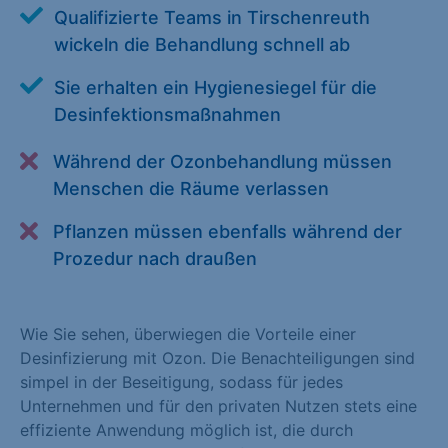
Qualifizierte Teams in Tirschenreuth
Alle akzeptieren
Speichern
wickeln die Behandlung schnell ab
Zurück
Sie erhalten ein Hygienesiegel für die
Desinfektionsmaßnahmen
Essenziell (1)
Essenzielle Cookies ermöglichen grundlegende Funktionen und
Während der Ozonbehandlung müssen
sind für die einwandfreie Funktion der Website erforderlich.
Menschen die Räume verlassen
Cookie-Informationen anzeigen
Pflanzen müssen ebenfalls während der
Statistiken (1)
Prozedur nach draußen
Statistik Cookies erfassen Informationen anonym. Diese
Informationen helfen uns zu verstehen, wie unsere Besucher
Wie Sie sehen, überwiegen die Vorteile einer
unsere Website nutzen. Statistik Cookies erfassen Informationen
Desinfizierung mit Ozon. Die Benachteiligungen sind
anonym. Diese Informationen helfen uns zu verstehen, wie
simpel in der Beseitigung, sodass für jedes
unsere Besucher unsere Website nutzen.
Unternehmen und für den privaten Nutzen stets eine
Cookie-Informationen anzeigen
effiziente Anwendung möglich ist, die durch