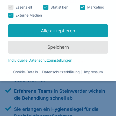
Essenziell
Statistiken
Marketing
Ozon?
Externe Medien
Alle akzeptieren
Das Ozongas tötet verlässlich Viren, Keime
und Bakterien ab
Speichern
Die Ozonbehandlung ist umweltverträglich
Individuelle Datenschutzeinstellungen
Beugt auch üblen Gerüchen vor
Cookie-Details
Datenschutzerklärung
Impressum
Ozongas verflüchtigt sich rasch, da es
Datenschutzeinstellungen
Sauerstoff ist
Hier finden Sie eine Übersicht über alle verwendeten
Erfahrene Teams in Steinwerder wickeln
Cookies. Sie können Ihre Einwilligung zu ganzen
die Behandlung schnell ab
Kategorien geben oder sich weitere Informationen
Sie erlangen ein Hygienesiegel für die
anzeigen lassen und so nur bestimmte Cookies auswählen.