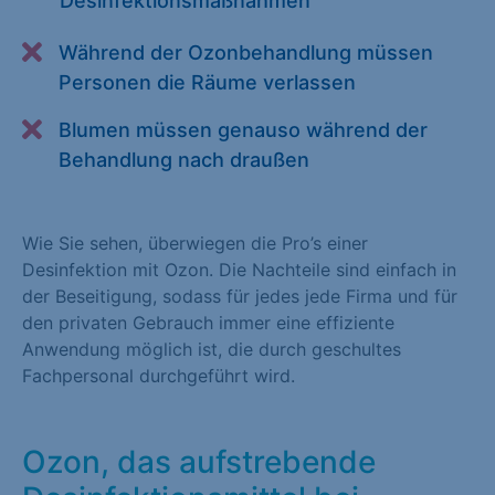
Desinfektionsmaßnahmen
Alle akzeptieren
Speichern
Während der Ozonbehandlung müssen
Zurück
Personen die Räume verlassen
Essenziell (1)
Blumen müssen genauso während der
Behandlung nach draußen
Essenzielle Cookies ermöglichen grundlegende Funktionen und
sind für die einwandfreie Funktion der Website erforderlich.
Cookie-Informationen anzeigen
Wie Sie sehen, überwiegen die Pro’s einer
Desinfektion mit Ozon. Die Nachteile sind einfach in
Statistiken (1)
der Beseitigung, sodass für jedes jede Firma und für
den privaten Gebrauch immer eine effiziente
Statistik Cookies erfassen Informationen anonym. Diese
Anwendung möglich ist, die durch geschultes
Informationen helfen uns zu verstehen, wie unsere Besucher
Fachpersonal durchgeführt wird.
unsere Website nutzen. Statistik Cookies erfassen Informationen
anonym. Diese Informationen helfen uns zu verstehen, wie
unsere Besucher unsere Website nutzen.
Ozon, das aufstrebende
Cookie-Informationen anzeigen