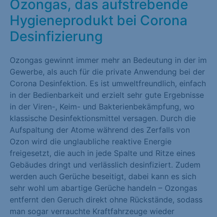
Ozongas, das aufstrebende
Marketing (1)
Hygieneprodukt bei Corona
Marketing-Cookies werden von Drittanbietern oder Publishern
Desinfizierung
verwendet, um personalisierte Werbung anzuzeigen. Sie tun
dies, indem sie Besucher über Websites hinweg verfolgen.
Ozongas gewinnt immer mehr an Bedeutung in der im
Cookie-Informationen anzeigen
Gewerbe, als auch für die private Anwendung bei der
Corona Desinfektion. Es ist umweltfreundlich, einfach
Externe Medien (1)
in der Bedienbarkeit und erzielt sehr gute Ergebnisse
in der Viren-, Keim- und Bakterienbekämpfung, wo
Inhalte von Videoplattformen und Social-Media-Plattformen
klassische Desinfektionsmittel versagen. Durch die
werden standardmäßig blockiert. Wenn Cookies von externen
Aufspaltung der Atome während des Zerfalls von
Medien akzeptiert werden, bedarf der Zugriff auf diese Inhalte
Ozon wird die unglaubliche reaktive Energie
keiner manuellen Einwilligung mehr.
freigesetzt, die auch in jede Spalte und Ritze eines
Cookie-Informationen anzeigen
Gebäudes dringt und verlässlich desinfiziert. Zudem
werden auch Gerüche beseitigt, dabei kann es sich
Datenschutzerklärung
Impressum
sehr wohl um abartige Gerüche handeln – Ozongas
entfernt den Geruch direkt ohne Rückstände, sodass
man sogar verrauchte Kraftfahrzeuge wieder