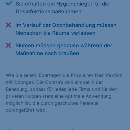
Sie erhalten ein Hygienesiegel für die
Alle akzeptieren
Speichern
Desinfektionsmaßnahmen
Zurück
Im Verlauf der Ozonbehandlung müssen
Menschen die Räume verlassen
Essenziell (1)
Essenzielle Cookies ermöglichen grundlegende Funktionen und
Blumen müssen genauso während der
sind für die einwandfreie Funktion der Website erforderlich.
Maßnahme nach draußen
Cookie-Informationen anzeigen
Statistiken (1)
Wie Sie sehen, überragen die Pro’s einer Desinfektion
mit Ozongas. Die Contra’s sind simpel in der
Statistik Cookies erfassen Informationen anonym. Diese
Behebung, sodass für jedes jede Firma und für den
Informationen helfen uns zu verstehen, wie unsere Besucher
privaten Nutzen stets eine optimale Anwendung
unsere Website nutzen. Statistik Cookies erfassen Informationen
möglich ist, die durch geschultes Personal
anonym. Diese Informationen helfen uns zu verstehen, wie
durchgeführt wird.
unsere Besucher unsere Website nutzen.
Cookie-Informationen anzeigen