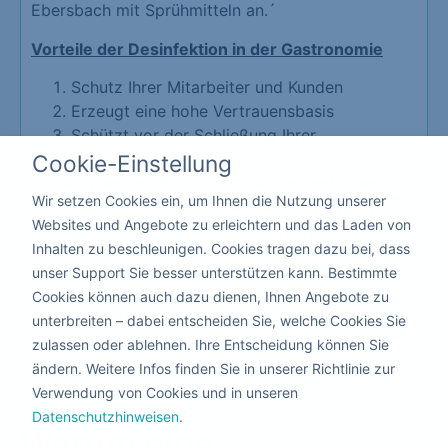
Ebersbach mit Sprühmitteln an.´
Vorteile der Desinfektion in der Gastronomie
Schutz Ihrer Mitarbeiter und Kunden
Erzeugt eine hohe Vertrauensbasis
Schützt vor der Schließung Ihrer
Gastronomie
Cookie-Einstellung
Da hier niemand die Räumlichkeiten verlassen
Wir setzen Cookies ein, um Ihnen die Nutzung unserer
muss, kann die Corona Desinfektion mit giftfreien
Websites und Angebote zu erleichtern und das Laden von
flüssigen Produkten nebenbei durchgeführt
Inhalten zu beschleunigen. Cookies tragen dazu bei, dass
werden.
unser Support Sie besser unterstützen kann. Bestimmte
Cookies können auch dazu dienen, Ihnen Angebote zu
Kita & Schule
unterbreiten – dabei entscheiden Sie, welche Cookies Sie
zulassen oder ablehnen. Ihre Entscheidung können Sie
ändern. Weitere Infos finden Sie in unserer Richtlinie zur
Verwendung von Cookies und in unseren
Datenschutzhinweisen
.
Warum eine