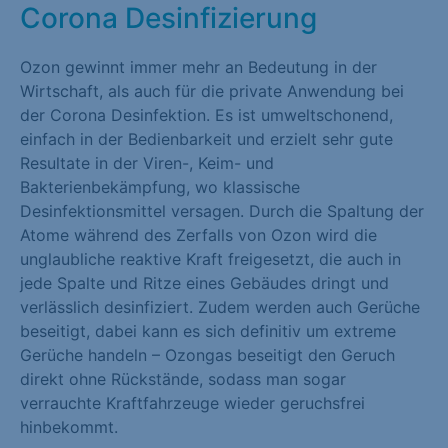
Corona Desinfizierung
Marketing (1)
Marketing-Cookies werden von Drittanbietern oder Publishern
Ozon gewinnt immer mehr an Bedeutung in der
verwendet, um personalisierte Werbung anzuzeigen. Sie tun
Wirtschaft, als auch für die private Anwendung bei
dies, indem sie Besucher über Websites hinweg verfolgen.
der Corona Desinfektion. Es ist umweltschonend,
einfach in der Bedienbarkeit und erzielt sehr gute
Cookie-Informationen anzeigen
Resultate in der Viren-, Keim- und
Bakterienbekämpfung, wo klassische
Externe Medien (1)
Desinfektionsmittel versagen. Durch die Spaltung der
Inhalte von Videoplattformen und Social-Media-Plattformen
Atome während des Zerfalls von Ozon wird die
werden standardmäßig blockiert. Wenn Cookies von externen
unglaubliche reaktive Kraft freigesetzt, die auch in
Medien akzeptiert werden, bedarf der Zugriff auf diese Inhalte
jede Spalte und Ritze eines Gebäudes dringt und
keiner manuellen Einwilligung mehr.
verlässlich desinfiziert. Zudem werden auch Gerüche
beseitigt, dabei kann es sich definitiv um extreme
Cookie-Informationen anzeigen
Gerüche handeln – Ozongas beseitigt den Geruch
direkt ohne Rückstände, sodass man sogar
Datenschutzerklärung
Impressum
verrauchte Kraftfahrzeuge wieder geruchsfrei
hinbekommt.