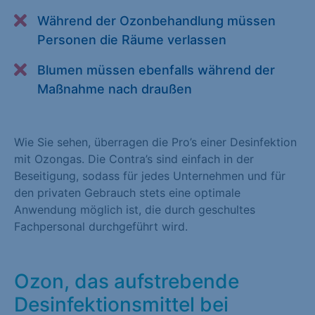
Alle akzeptieren
Speichern
Während der Ozonbehandlung müssen
Personen die Räume verlassen
Zurück
Blumen müssen ebenfalls während der
Essenziell (1)
Maßnahme nach draußen
Essenzielle Cookies ermöglichen grundlegende Funktionen und
sind für die einwandfreie Funktion der Website erforderlich.
Wie Sie sehen, überragen die Pro’s einer Desinfektion
Cookie-Informationen anzeigen
mit Ozongas. Die Contra’s sind einfach in der
Beseitigung, sodass für jedes Unternehmen und für
Statistiken (1)
den privaten Gebrauch stets eine optimale
Statistik Cookies erfassen Informationen anonym. Diese
Anwendung möglich ist, die durch geschultes
Informationen helfen uns zu verstehen, wie unsere Besucher
Fachpersonal durchgeführt wird.
unsere Website nutzen. Statistik Cookies erfassen Informationen
anonym. Diese Informationen helfen uns zu verstehen, wie
unsere Besucher unsere Website nutzen.
Ozon, das aufstrebende
Desinfektionsmittel bei
Cookie-Informationen anzeigen