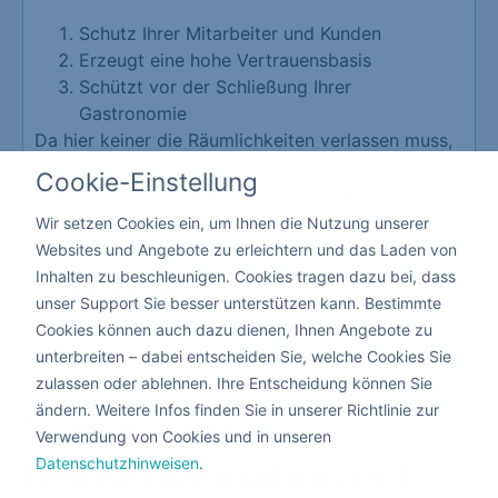
Schutz Ihrer Mitarbeiter und Kunden
Erzeugt eine hohe Vertrauensbasis
Schützt vor der Schließung Ihrer
Gastronomie
Da hier keiner die Räumlichkeiten verlassen muss,
kann die Corona Desinfektion mit giftfreien
Cookie-Einstellung
flüssigen Produkten nebenbei durchgeführt
werden.
Wir setzen Cookies ein, um Ihnen die Nutzung unserer
Websites und Angebote zu erleichtern und das Laden von
Inhalten zu beschleunigen. Cookies tragen dazu bei, dass
Kita & Schule
unser Support Sie besser unterstützen kann. Bestimmte
Cookies können auch dazu dienen, Ihnen Angebote zu
unterbreiten – dabei entscheiden Sie, welche Cookies Sie
zulassen oder ablehnen. Ihre Entscheidung können Sie
ändern. Weitere Infos finden Sie in unserer Richtlinie zur
Warum eine
Verwendung von Cookies und in unseren
Datenschutzhinweisen
.
Dekontamination
mit