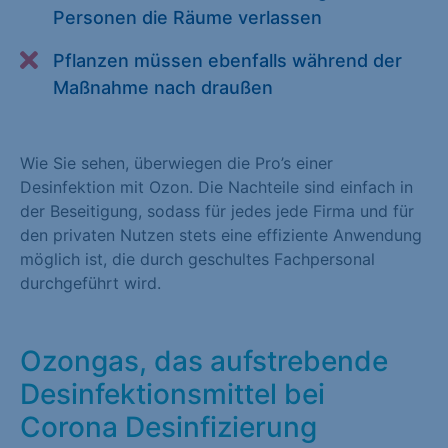
Personen die Räume verlassen
Alle akzeptieren
Speichern
Pflanzen müssen ebenfalls während der
Zurück
Maßnahme nach draußen
Essenziell (1)
Essenzielle Cookies ermöglichen grundlegende Funktionen und
Wie Sie sehen, überwiegen die Pro’s einer
sind für die einwandfreie Funktion der Website erforderlich.
Desinfektion mit Ozon. Die Nachteile sind einfach in
der Beseitigung, sodass für jedes jede Firma und für
Cookie-Informationen anzeigen
den privaten Nutzen stets eine effiziente Anwendung
Statistiken (1)
möglich ist, die durch geschultes Fachpersonal
durchgeführt wird.
Statistik Cookies erfassen Informationen anonym. Diese
Informationen helfen uns zu verstehen, wie unsere Besucher
unsere Website nutzen. Statistik Cookies erfassen Informationen
Ozongas, das aufstrebende
anonym. Diese Informationen helfen uns zu verstehen, wie
Desinfektionsmittel bei
unsere Besucher unsere Website nutzen.
Corona Desinfizierung
Cookie-Informationen anzeigen