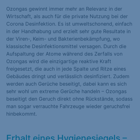
Marketing (1)
Ozongas gewinnt immer mehr an Relevanz in der
Wirtschaft, als auch für die private Nutzung bei der
Marketing-Cookies werden von Drittanbietern oder Publishern
Corona Desinfektion. Es ist umweltschonend, einfach
verwendet, um personalisierte Werbung anzuzeigen. Sie tun
in der Handhabung und erzielt sehr gute Resultate in
dies, indem sie Besucher über Websites hinweg verfolgen.
der Viren-, Keim- und Bakterienbekämpfung, wo
Cookie-Informationen anzeigen
klassische Desinfektionsmittel versagen. Durch die
Aufspaltung der Atome während des Zerfalls von
Externe Medien (1)
Ozongas wird die einzigartige reaktive Kraft
freigesetzt, die auch in jede Spalte und Ritze eines
Inhalte von Videoplattformen und Social-Media-Plattformen
Gebäudes dringt und verlässlich desinfiziert. Zudem
werden standardmäßig blockiert. Wenn Cookies von externen
werden auch Gerüche beseitigt, dabei kann es sich
Medien akzeptiert werden, bedarf der Zugriff auf diese Inhalte
sehr wohl um extreme Gerüche handeln – Ozongas
keiner manuellen Einwilligung mehr.
beseitigt den Geruch direkt ohne Rückstände, sodass
Cookie-Informationen anzeigen
man sogar verrauchte Fahrzeuge wieder geruchsfrei
hinbekommt.
Datenschutzerklärung
Impressum
Erhalt eines Hygienesiegels –