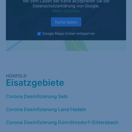
Mit dem Laden der Karte akzeptieren Sie die
Datenschutzerklärung von Google.
Mehr erfahren
Karte laden
Google Maps immer entsperren
HÜNFELD
Eisatzgebiete
Corona Desinfizierung Selb
Corona Desinfizierung Land Hadeln
Corona Desinfizierung Dürrröhrsdorf-Dittersbach