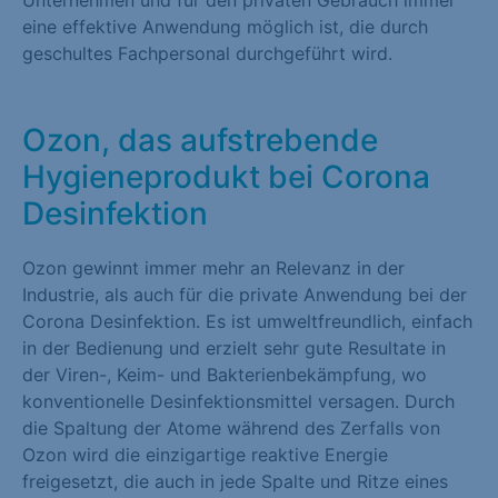
Unternehmen und für den privaten Gebrauch immer
Marketing (1)
eine effektive Anwendung möglich ist, die durch
geschultes Fachpersonal durchgeführt wird.
Marketing-Cookies werden von Drittanbietern oder Publishern
verwendet, um personalisierte Werbung anzuzeigen. Sie tun
dies, indem sie Besucher über Websites hinweg verfolgen.
Ozon, das aufstrebende
Cookie-Informationen anzeigen
Hygieneprodukt bei Corona
Desinfektion
Externe Medien (1)
Inhalte von Videoplattformen und Social-Media-Plattformen
Ozon gewinnt immer mehr an Relevanz in der
werden standardmäßig blockiert. Wenn Cookies von externen
Industrie, als auch für die private Anwendung bei der
Medien akzeptiert werden, bedarf der Zugriff auf diese Inhalte
Corona Desinfektion. Es ist umweltfreundlich, einfach
keiner manuellen Einwilligung mehr.
in der Bedienung und erzielt sehr gute Resultate in
Cookie-Informationen anzeigen
der Viren-, Keim- und Bakterienbekämpfung, wo
konventionelle Desinfektionsmittel versagen. Durch
Datenschutzerklärung
Impressum
die Spaltung der Atome während des Zerfalls von
Ozon wird die einzigartige reaktive Energie
freigesetzt, die auch in jede Spalte und Ritze eines