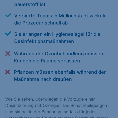
Sauerstoff ist
Alle akzeptieren
Speichern
Versierte Teams in Mellrichstadt wickeln
Zurück
die Prozedur schnell ab
Essenziell (1)
Sie erlangen ein Hygienesiegel für die
Essenzielle Cookies ermöglichen grundlegende Funktionen und
Desinfektionsmaßnahmen
sind für die einwandfreie Funktion der Website erforderlich.
Während der Ozonbehandlung müssen
Cookie-Informationen anzeigen
Kunden die Räume verlassen
Statistiken (1)
Pflanzen müssen ebenfalls während der
Statistik Cookies erfassen Informationen anonym. Diese
Maßnahme nach draußen
Informationen helfen uns zu verstehen, wie unsere Besucher
unsere Website nutzen. Statistik Cookies erfassen Informationen
anonym. Diese Informationen helfen uns zu verstehen, wie
Wie Sie sehen, überwiegen die Vorzüge einer
unsere Besucher unsere Website nutzen.
Desinfizierung mit Ozongas. Die Benachteiligungen
sind simpel in der Behebung, sodass für jedes
Cookie-Informationen anzeigen