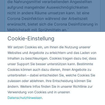
die Nahrungsmittel verarbeitenden Angestellten
aufgrund mangelnder Ausweichmöglichkeiten
nicht in andere Räume umsetzen kann. Ist eine
Corona Desinfektion während der Arbeitszeit
erwünscht, bietet sich die Corona Desinfizierung in
Mellrichstadt mit Sprühmitteln an.´
Cookie-Einstellung
Vorteile der Desinfektion in der Gastronomie
Wir setzen Cookies ein, um Ihnen die Nutzung unserer
Schutz Ihrer Mitarbeiter und Kunden
Websites und Angebote zu erleichtern und das Laden von
Erzeugt eine hohe Vertrauensbasis
Inhalten zu beschleunigen. Cookies tragen dazu bei, dass
Schützt vor der Schließung Ihrer
unser Support Sie besser unterstützen kann. Bestimmte
Gastronomie
Cookies können auch dazu dienen, Ihnen Angebote zu
Da hier keiner die Räumlichkeiten verlassen muss,
unterbreiten – dabei entscheiden Sie, welche Cookies Sie
kann die Corona Desinfizierung mit giftfreien
zulassen oder ablehnen. Ihre Entscheidung können Sie
flüssigen Produkten nebenbei durchgeführt
ändern. Weitere Infos finden Sie in unserer Richtlinie zur
werden.
Verwendung von Cookies und in unseren
Datenschutzhinweisen
.
Kita & Schule