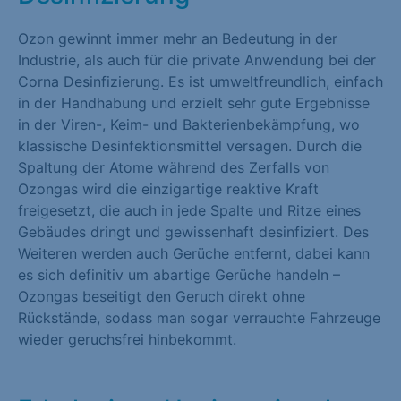
Marketing (1)
Ozon gewinnt immer mehr an Bedeutung in der
Marketing-Cookies werden von Drittanbietern oder Publishern
Industrie, als auch für die private Anwendung bei der
verwendet, um personalisierte Werbung anzuzeigen. Sie tun
Corna Desinfizierung. Es ist umweltfreundlich, einfach
dies, indem sie Besucher über Websites hinweg verfolgen.
in der Handhabung und erzielt sehr gute Ergebnisse
in der Viren-, Keim- und Bakterienbekämpfung, wo
Cookie-Informationen anzeigen
klassische Desinfektionsmittel versagen. Durch die
Spaltung der Atome während des Zerfalls von
Externe Medien (1)
Ozongas wird die einzigartige reaktive Kraft
Inhalte von Videoplattformen und Social-Media-Plattformen
freigesetzt, die auch in jede Spalte und Ritze eines
werden standardmäßig blockiert. Wenn Cookies von externen
Gebäudes dringt und gewissenhaft desinfiziert. Des
Medien akzeptiert werden, bedarf der Zugriff auf diese Inhalte
Weiteren werden auch Gerüche entfernt, dabei kann
keiner manuellen Einwilligung mehr.
es sich definitiv um abartige Gerüche handeln –
Ozongas beseitigt den Geruch direkt ohne
Cookie-Informationen anzeigen
Rückstände, sodass man sogar verrauchte Fahrzeuge
wieder geruchsfrei hinbekommt.
Datenschutzerklärung
Impressum