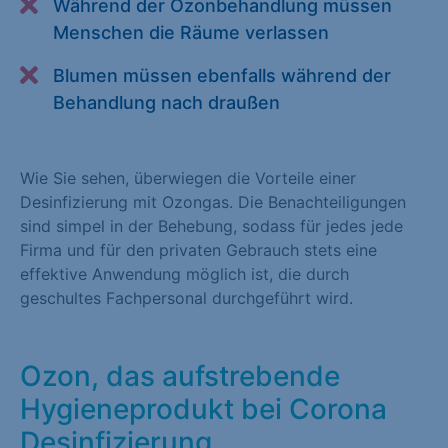
Während der Ozonbehandlung müssen
Alle akzeptieren
Speichern
Menschen die Räume verlassen
Zurück
Blumen müssen ebenfalls während der
Behandlung nach draußen
Essenziell (1)
Essenzielle Cookies ermöglichen grundlegende Funktionen und
Wie Sie sehen, überwiegen die Vorteile einer
sind für die einwandfreie Funktion der Website erforderlich.
Desinfizierung mit Ozongas. Die Benachteiligungen
Cookie-Informationen anzeigen
sind simpel in der Behebung, sodass für jedes jede
Firma und für den privaten Gebrauch stets eine
Statistiken (1)
effektive Anwendung möglich ist, die durch
Statistik Cookies erfassen Informationen anonym. Diese
geschultes Fachpersonal durchgeführt wird.
Informationen helfen uns zu verstehen, wie unsere Besucher
unsere Website nutzen. Statistik Cookies erfassen Informationen
anonym. Diese Informationen helfen uns zu verstehen, wie
Ozon, das aufstrebende
unsere Besucher unsere Website nutzen.
Hygieneprodukt bei Corona
Cookie-Informationen anzeigen
Desinfizierung