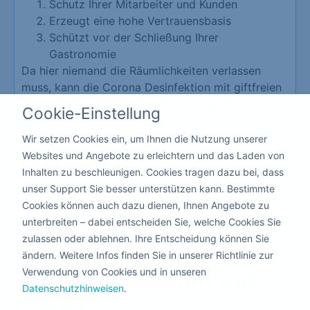
Schutz Ihrer Mitarbeiter und Kunden
Erzeugt eine hohe Vertrauensbasis
Schützt vor der Schließung Ihrer
Gastronomie
Da hier niemand die Räumlichkeiten verlassen
muss, kann die Corona Desinfektion mit giftfreien
flüssigen Produkten nebenbei durchgeführt
Cookie-Einstellung
werden.
Wir setzen Cookies ein, um Ihnen die Nutzung unserer
Websites und Angebote zu erleichtern und das Laden von
Kita & Schule
Inhalten zu beschleunigen. Cookies tragen dazu bei, dass
unser Support Sie besser unterstützen kann. Bestimmte
Cookies können auch dazu dienen, Ihnen Angebote zu
unterbreiten – dabei entscheiden Sie, welche Cookies Sie
zulassen oder ablehnen. Ihre Entscheidung können Sie
Warum eine
ändern. Weitere Infos finden Sie in unserer Richtlinie zur
Verwendung von Cookies und in unseren
Dekontamination
mit
Datenschutzhinweisen
.
Ozon?