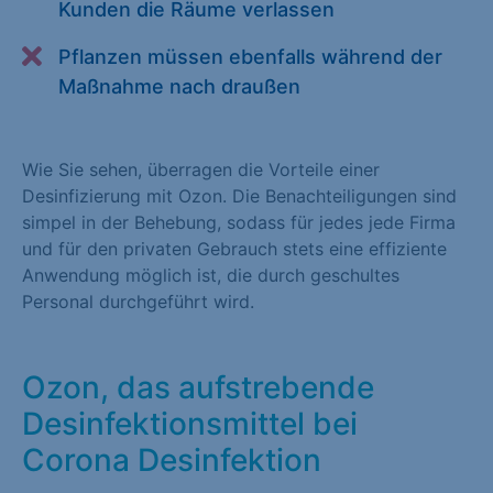
Kunden die Räume verlassen
Alle akzeptieren
Speichern
Pflanzen müssen ebenfalls während der
Zurück
Maßnahme nach draußen
Essenziell (1)
Wie Sie sehen, überragen die Vorteile einer
Essenzielle Cookies ermöglichen grundlegende Funktionen und
Desinfizierung mit Ozon. Die Benachteiligungen sind
sind für die einwandfreie Funktion der Website erforderlich.
simpel in der Behebung, sodass für jedes jede Firma
Cookie-Informationen anzeigen
und für den privaten Gebrauch stets eine effiziente
Anwendung möglich ist, die durch geschultes
Statistiken (1)
Personal durchgeführt wird.
Statistik Cookies erfassen Informationen anonym. Diese
Informationen helfen uns zu verstehen, wie unsere Besucher
unsere Website nutzen. Statistik Cookies erfassen Informationen
Ozon, das aufstrebende
anonym. Diese Informationen helfen uns zu verstehen, wie
Desinfektionsmittel bei
unsere Besucher unsere Website nutzen.
Corona Desinfektion
Cookie-Informationen anzeigen