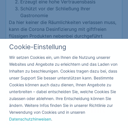
Erzeugt eine hohe Vertrauensbasis
Schützt vor der Schließung Ihrer
Gastronomie
Da hier keiner die Räumlichkeiten verlassen muss,
kann die Corona Desinfizierung mit giftfreien
flüssigen Produkten nebenbei durchgeführt
werden.
Cookie-Einstellung
Wir setzen Cookies ein, um Ihnen die Nutzung unserer
Kita & Schule
Websites und Angebote zu erleichtern und das Laden von
Inhalten zu beschleunigen. Cookies tragen dazu bei, dass
unser Support Sie besser unterstützen kann. Bestimmte
Cookies können auch dazu dienen, Ihnen Angebote zu
unterbreiten – dabei entscheiden Sie, welche Cookies Sie
Warum eine
zulassen oder ablehnen. Ihre Entscheidung können Sie
ändern. Weitere Infos finden Sie in unserer Richtlinie zur
Dekontamination
mit
Verwendung von Cookies und in unseren
Ozon?
Datenschutzhinweisen
.