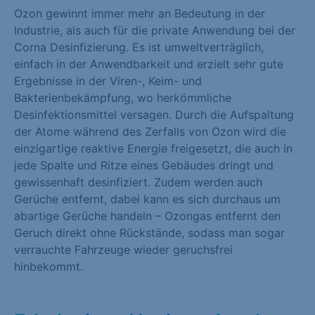
Ozon gewinnt immer mehr an Bedeutung in der
Marketing (1)
Industrie, als auch für die private Anwendung bei der
Marketing-Cookies werden von Drittanbietern oder Publishern
Corna Desinfizierung. Es ist umweltverträglich,
verwendet, um personalisierte Werbung anzuzeigen. Sie tun
einfach in der Anwendbarkeit und erzielt sehr gute
dies, indem sie Besucher über Websites hinweg verfolgen.
Ergebnisse in der Viren-, Keim- und
Bakterienbekämpfung, wo herkömmliche
Cookie-Informationen anzeigen
Desinfektionsmittel versagen. Durch die Aufspaltung
der Atome während des Zerfalls von Ozon wird die
Externe Medien (1)
einzigartige reaktive Energie freigesetzt, die auch in
Inhalte von Videoplattformen und Social-Media-Plattformen
jede Spalte und Ritze eines Gebäudes dringt und
werden standardmäßig blockiert. Wenn Cookies von externen
gewissenhaft desinfiziert. Zudem werden auch
Medien akzeptiert werden, bedarf der Zugriff auf diese Inhalte
Gerüche entfernt, dabei kann es sich durchaus um
keiner manuellen Einwilligung mehr.
abartige Gerüche handeln – Ozongas entfernt den
Geruch direkt ohne Rückstände, sodass man sogar
Cookie-Informationen anzeigen
verrauchte Fahrzeuge wieder geruchsfrei
hinbekommt.
Datenschutzerklärung
Impressum