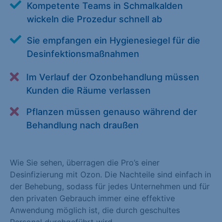
Kompetente Teams in Schmalkalden
Alle akzeptieren
Speichern
wickeln die Prozedur schnell ab
Zurück
Sie empfangen ein Hygienesiegel für die
Desinfektionsmaßnahmen
Essenziell (1)
Im Verlauf der Ozonbehandlung müssen
Essenzielle Cookies ermöglichen grundlegende Funktionen und
sind für die einwandfreie Funktion der Website erforderlich.
Kunden die Räume verlassen
Cookie-Informationen anzeigen
Pflanzen müssen genauso während der
Behandlung nach draußen
Statistiken (1)
Statistik Cookies erfassen Informationen anonym. Diese
Informationen helfen uns zu verstehen, wie unsere Besucher
Wie Sie sehen, überragen die Pro’s einer
unsere Website nutzen. Statistik Cookies erfassen Informationen
Desinfizierung mit Ozon. Die Nachteile sind einfach in
anonym. Diese Informationen helfen uns zu verstehen, wie
der Behebung, sodass für jedes Unternehmen und für
unsere Besucher unsere Website nutzen.
den privaten Gebrauch immer eine effektive
Anwendung möglich ist, die durch geschultes
Cookie-Informationen anzeigen