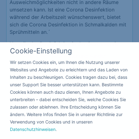
Ausweichmöglichkeiten nicht in andere Räume
umsetzen kann. Ist eine Corona Desinfektion
während der Arbeitszeit wünschenswert, bietet
sich die Corona Desinfektion in Schmalkalden mit
Sprühmitteln an.´
Vorteile der Desinfektion in der Gastronomie
Cookie-Einstellung
Schutz Ihrer Mitarbeiter und Kunden
Wir setzen Cookies ein, um Ihnen die Nutzung unserer
Erzeugt eine hohe Vertrauensbasis
Websites und Angebote zu erleichtern und das Laden von
Schützt vor der Schließung Ihrer
Inhalten zu beschleunigen. Cookies tragen dazu bei, dass
Gastronomie
unser Support Sie besser unterstützen kann. Bestimmte
Da hier niemand die Räume verlassen muss, kann
Cookies können auch dazu dienen, Ihnen Angebote zu
die Corona Desinfizierung mit giftfreien flüssigen
unterbreiten – dabei entscheiden Sie, welche Cookies Sie
Mitteln nebenbei ausgeführt werden.
zulassen oder ablehnen. Ihre Entscheidung können Sie
ändern. Weitere Infos finden Sie in unserer Richtlinie zur
Kita & Schule
Verwendung von Cookies und in unseren
Datenschutzhinweisen
.