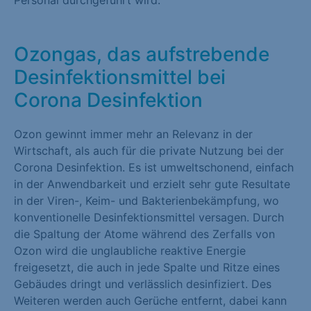
Personal durchgeführt wird.
Marketing (1)
Marketing-Cookies werden von Drittanbietern oder Publishern
Ozongas, das aufstrebende
verwendet, um personalisierte Werbung anzuzeigen. Sie tun
Desinfektionsmittel bei
dies, indem sie Besucher über Websites hinweg verfolgen.
Corona Desinfektion
Cookie-Informationen anzeigen
Externe Medien (1)
Ozon gewinnt immer mehr an Relevanz in der
Wirtschaft, als auch für die private Nutzung bei der
Inhalte von Videoplattformen und Social-Media-Plattformen
Corona Desinfektion. Es ist umweltschonend, einfach
werden standardmäßig blockiert. Wenn Cookies von externen
in der Anwendbarkeit und erzielt sehr gute Resultate
Medien akzeptiert werden, bedarf der Zugriff auf diese Inhalte
in der Viren-, Keim- und Bakterienbekämpfung, wo
keiner manuellen Einwilligung mehr.
konventionelle Desinfektionsmittel versagen. Durch
Cookie-Informationen anzeigen
die Spaltung der Atome während des Zerfalls von
Ozon wird die unglaubliche reaktive Energie
Datenschutzerklärung
Impressum
freigesetzt, die auch in jede Spalte und Ritze eines
Gebäudes dringt und verlässlich desinfiziert. Des
Weiteren werden auch Gerüche entfernt, dabei kann