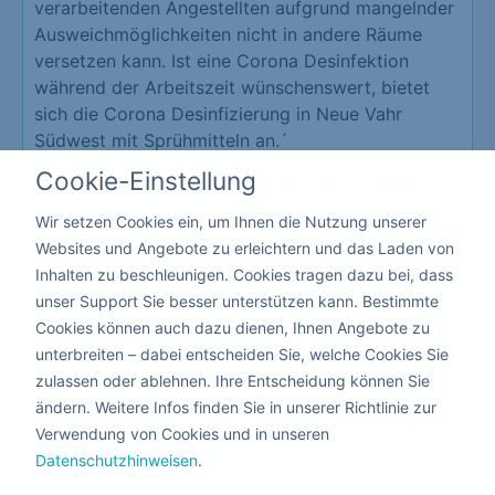
verarbeitenden Angestellten aufgrund mangelnder
Ausweichmöglichkeiten nicht in andere Räume
versetzen kann. Ist eine Corona Desinfektion
während der Arbeitszeit wünschenswert, bietet
sich die Corona Desinfizierung in Neue Vahr
Südwest mit Sprühmitteln an.´
Cookie-Einstellung
Vorteile der Desinfektion in der Gastronomie
Wir setzen Cookies ein, um Ihnen die Nutzung unserer
Schutz Ihrer Mitarbeiter und Kunden
Websites und Angebote zu erleichtern und das Laden von
Erzeugt eine hohe Vertrauensbasis
Inhalten zu beschleunigen. Cookies tragen dazu bei, dass
Schützt vor der Schließung Ihrer
unser Support Sie besser unterstützen kann. Bestimmte
Gastronomie
Cookies können auch dazu dienen, Ihnen Angebote zu
Da hier niemand die Räume verlassen muss, kann
unterbreiten – dabei entscheiden Sie, welche Cookies Sie
die Corona Desinfizierung mit giftfreien flüssigen
zulassen oder ablehnen. Ihre Entscheidung können Sie
Produkten nebenbei durchgeführt werden.
ändern. Weitere Infos finden Sie in unserer Richtlinie zur
Verwendung von Cookies und in unseren
Kita & Schule
Datenschutzhinweisen
.