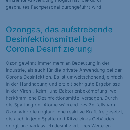
effiziente Anwendung möglich ist, die durch
Marketing (1)
geschultes Fachpersonal durchgeführt wird.
Marketing-Cookies werden von Drittanbietern oder Publishern
verwendet, um personalisierte Werbung anzuzeigen. Sie tun
Ozongas, das aufstrebende
dies, indem sie Besucher über Websites hinweg verfolgen.
Desinfektionsmittel bei
Cookie-Informationen anzeigen
Corona Desinfizierung
Externe Medien (1)
Ozon gewinnt immer mehr an Bedeutung in der
Inhalte von Videoplattformen und Social-Media-Plattformen
Industrie, als auch für die private Anwendung bei der
werden standardmäßig blockiert. Wenn Cookies von externen
Corona Desinfektion. Es ist umweltschonend, einfach
Medien akzeptiert werden, bedarf der Zugriff auf diese Inhalte
in der Handhabung und erzielt sehr gute Ergebnisse
keiner manuellen Einwilligung mehr.
in der Viren-, Keim- und Bakterienbekämpfung, wo
Cookie-Informationen anzeigen
herkömmliche Desinfektionsmittel versagen. Durch
die Spaltung der Atome während des Zerfalls von
Datenschutzerklärung
Impressum
Ozon wird die unglaubliche reaktive Kraft freigesetzt,
die auch in jede Spalte und Ritze eines Gebäudes
dringt und verlässlich desinfiziert. Des Weiteren