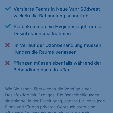
Alle akzeptieren
Speichern
Versierte Teams in Neue Vahr Südwest
wickeln die Behandlung schnell ab
Zurück
Sie bekommen ein Hygienesiegel für die
Essenziell (1)
Desinfektionsmaßnahmen
Essenzielle Cookies ermöglichen grundlegende Funktionen und
sind für die einwandfreie Funktion der Website erforderlich.
Im Verlauf der Ozonbehandlung müssen
Kunden die Räume verlassen
Cookie-Informationen anzeigen
Pflanzen müssen ebenfalls während der
Statistiken (1)
Behandlung nach draußen
Statistik Cookies erfassen Informationen anonym. Diese
Informationen helfen uns zu verstehen, wie unsere Besucher
unsere Website nutzen. Statistik Cookies erfassen Informationen
Wie Sie sehen, überwiegen die Vorzüge einer
anonym. Diese Informationen helfen uns zu verstehen, wie
Desinfektion mit Ozongas. Die Benachteiligungen
unsere Besucher unsere Website nutzen.
sind simpel in der Beseitigung, sodass für jedes jede
Firma und für den privaten Gebrauch stets eine
Cookie-Informationen anzeigen