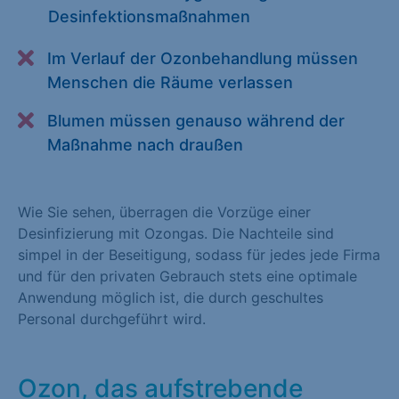
Desinfektionsmaßnahmen
Alle akzeptieren
Speichern
Im Verlauf der Ozonbehandlung müssen
Zurück
Menschen die Räume verlassen
Essenziell (1)
Blumen müssen genauso während der
Essenzielle Cookies ermöglichen grundlegende Funktionen und
Maßnahme nach draußen
sind für die einwandfreie Funktion der Website erforderlich.
Cookie-Informationen anzeigen
Wie Sie sehen, überragen die Vorzüge einer
Statistiken (1)
Desinfizierung mit Ozongas. Die Nachteile sind
simpel in der Beseitigung, sodass für jedes jede Firma
Statistik Cookies erfassen Informationen anonym. Diese
und für den privaten Gebrauch stets eine optimale
Informationen helfen uns zu verstehen, wie unsere Besucher
Anwendung möglich ist, die durch geschultes
unsere Website nutzen. Statistik Cookies erfassen Informationen
Personal durchgeführt wird.
anonym. Diese Informationen helfen uns zu verstehen, wie
unsere Besucher unsere Website nutzen.
Cookie-Informationen anzeigen
Ozon, das aufstrebende