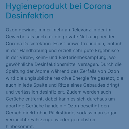
Hygieneprodukt bei Corona
Marketing (1)
Desinfektion
Marketing-Cookies werden von Drittanbietern oder Publishern
verwendet, um personalisierte Werbung anzuzeigen. Sie tun
Ozon gewinnt immer mehr an Relevanz in der im
dies, indem sie Besucher über Websites hinweg verfolgen.
Gewerbe, als auch für die private Nutzung bei der
Cookie-Informationen anzeigen
Corona Desinfektion. Es ist umweltfreundlich, einfach
in der Handhabung und erzielt sehr gute Ergebnisse
Externe Medien (1)
in der Viren-, Keim- und Bakterienbekämpfung, wo
gewöhnliche Desinfektionsmittel versagen. Durch die
Inhalte von Videoplattformen und Social-Media-Plattformen
Spaltung der Atome während des Zerfalls von Ozon
werden standardmäßig blockiert. Wenn Cookies von externen
wird die unglaubliche reaktive Energie freigesetzt, die
Medien akzeptiert werden, bedarf der Zugriff auf diese Inhalte
auch in jede Spalte und Ritze eines Gebäudes dringt
keiner manuellen Einwilligung mehr.
und verlässlich desinfiziert. Zudem werden auch
Cookie-Informationen anzeigen
Gerüche entfernt, dabei kann es sich durchaus um
abartige Gerüche handeln – Ozon beseitigt den
Datenschutzerklärung
Impressum
Geruch direkt ohne Rückstände, sodass man sogar
verrauchte Fahrzeuge wieder geruchsfrei
hinbekommt.