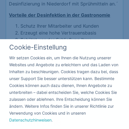
Desinfizierung in Niederdorf mit Sprühmitteln an.´
Vorteile der Desinfektion in der Gastronomie
Schutz Ihrer Mitarbeiter und Kunden
Erzeugt eine hohe Vertrauensbasis
Schützt vor der Schließung Ihrer
Cookie-Einstellung
Gastronomie
Da hier keiner die Räume verlassen muss, kann die
Wir setzen Cookies ein, um Ihnen die Nutzung unserer
Corona Desinfektion mit giftfreien flüssigen
Websites und Angebote zu erleichtern und das Laden von
Mitteln nebenbei durchgeführt werden.
Inhalten zu beschleunigen. Cookies tragen dazu bei, dass
unser Support Sie besser unterstützen kann. Bestimmte
Kita & Schule
Cookies können auch dazu dienen, Ihnen Angebote zu
unterbreiten – dabei entscheiden Sie, welche Cookies Sie
zulassen oder ablehnen. Ihre Entscheidung können Sie
ändern. Weitere Infos finden Sie in unserer Richtlinie zur
Verwendung von Cookies und in unseren
Warum eine
Datenschutzhinweisen
.