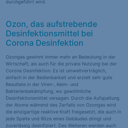
durchgeführt wird.
Marketing (1)
Marketing-Cookies werden von Drittanbietern oder Publishern
Ozon, das aufstrebende
verwendet, um personalisierte Werbung anzuzeigen. Sie tun
Desinfektionsmittel bei
dies, indem sie Besucher über Websites hinweg verfolgen.
Corona Desinfektion
Cookie-Informationen anzeigen
Externe Medien (1)
Ozongas gewinnt immer mehr an Bedeutung in der
Wirtschaft, als auch für die private Nutzung bei der
Inhalte von Videoplattformen und Social-Media-Plattformen
Corona Desinfektion. Es ist umweltverträglich,
werden standardmäßig blockiert. Wenn Cookies von externen
einfach in der Bedienbarkeit und erzielt sehr gute
Medien akzeptiert werden, bedarf der Zugriff auf diese Inhalte
Resultate in der Viren-, Keim- und
keiner manuellen Einwilligung mehr.
Bakterienbekämpfung, wo gewöhnliche
Cookie-Informationen anzeigen
Desinfektionsmittel versagen. Durch die Aufspaltung
der Atome während des Zerfalls von Ozongas wird
Datenschutzerklärung
Impressum
die einzigartige reaktive Kraft freigesetzt, die auch in
jede Spalte und Ritze eines Gebäudes dringt und
zuverlässig desinfiziert. Des Weiteren werden auch