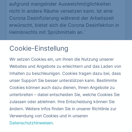
aufgrund mangelnder Ausweichmöglichkeiten
nicht in andere Räume versetzen kann. Ist eine
Corona Desinfizierung während der Arbeitszeit
erwünscht, bietet sich die Corona Desinfektion in
Helmbrechts mit Sprühmitteln an.´
Vorteile der Desinfektion in der Gastronomie
Cookie-Einstellung
Schutz Ihrer Mitarbeiter und Kunden
Wir setzen Cookies ein, um Ihnen die Nutzung unserer
Erzeugt eine hohe Vertrauensbasis
Websites und Angebote zu erleichtern und das Laden von
Schützt vor der Schließung Ihrer
Inhalten zu beschleunigen. Cookies tragen dazu bei, dass
Gastronomie
unser Support Sie besser unterstützen kann. Bestimmte
Da hier keiner die Räume verlassen muss, kann die
Cookies können auch dazu dienen, Ihnen Angebote zu
Corona Desinfektion mit giftfreien flüssigen
unterbreiten – dabei entscheiden Sie, welche Cookies Sie
Produkten nebenbei durchgeführt werden.
zulassen oder ablehnen. Ihre Entscheidung können Sie
ändern. Weitere Infos finden Sie in unserer Richtlinie zur
Kita & Schule
Verwendung von Cookies und in unseren
Datenschutzhinweisen
.