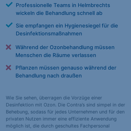
Professionelle Teams in Helmbrechts
Alle akzeptieren
Speichern
wickeln die Behandlung schnell ab
Zurück
Sie empfangen ein Hygienesiegel für die
Desinfektionsmaßnahmen
Essenziell (1)
Essenzielle Cookies ermöglichen grundlegende Funktionen und
Während der Ozonbehandlung müssen
sind für die einwandfreie Funktion der Website erforderlich.
Menschen die Räume verlassen
Cookie-Informationen anzeigen
Pflanzen müssen genauso während der
Statistiken (1)
Behandlung nach draußen
Statistik Cookies erfassen Informationen anonym. Diese
Informationen helfen uns zu verstehen, wie unsere Besucher
Wie Sie sehen, überragen die Vorzüge einer
unsere Website nutzen. Statistik Cookies erfassen Informationen
Desinfektion mit Ozon. Die Contra’s sind simpel in der
anonym. Diese Informationen helfen uns zu verstehen, wie
Behebung, sodass für jedes Unternehmen und für den
unsere Besucher unsere Website nutzen.
privaten Nutzen immer eine effiziente Anwendung
Cookie-Informationen anzeigen
möglich ist, die durch geschultes Fachpersonal