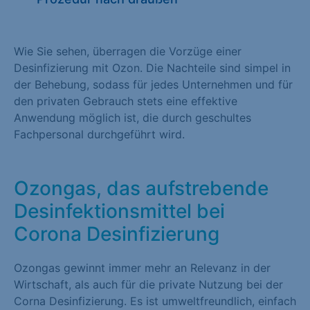
Marketing (1)
Marketing-Cookies werden von Drittanbietern oder Publishern
Wie Sie sehen, überragen die Vorzüge einer
verwendet, um personalisierte Werbung anzuzeigen. Sie tun
Desinfizierung mit Ozon. Die Nachteile sind simpel in
dies, indem sie Besucher über Websites hinweg verfolgen.
der Behebung, sodass für jedes Unternehmen und für
den privaten Gebrauch stets eine effektive
Cookie-Informationen anzeigen
Anwendung möglich ist, die durch geschultes
Externe Medien (1)
Fachpersonal durchgeführt wird.
Inhalte von Videoplattformen und Social-Media-Plattformen
werden standardmäßig blockiert. Wenn Cookies von externen
Ozongas, das aufstrebende
Medien akzeptiert werden, bedarf der Zugriff auf diese Inhalte
Desinfektionsmittel bei
keiner manuellen Einwilligung mehr.
Corona Desinfizierung
Cookie-Informationen anzeigen
Datenschutzerklärung
Impressum
Ozongas gewinnt immer mehr an Relevanz in der
Wirtschaft, als auch für die private Nutzung bei der
Corna Desinfizierung. Es ist umweltfreundlich, einfach