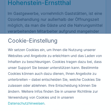
Hohenstein-Ernstthal
Im Gastgewerbe, vornehmlich Gaststätten, ist eine
Ozonbehandlung nur außerhalb der Öffnungszeit
möglich, da man die Gäste und die Nahrungsmittel
verarbeitenden Mitarbeiter aufgrund mangelnder
Ausweichmöglichkeiten nicht in andere Räume
Cookie-Einstellung
versetzen kann. Ist eine Corona Desinfizierung
während der Arbeitszeit wünschenswert, bietet
Wir setzen Cookies ein, um Ihnen die Nutzung unserer
sich die Corona Desinfektion in Hohenstein-
Websites und Angebote zu erleichtern und das Laden von
Ernstthal mit Sprühmitteln an.´
Inhalten zu beschleunigen. Cookies tragen dazu bei, dass
unser Support Sie besser unterstützen kann. Bestimmte
Vorteile der Desinfektion in der Gastronomie
Cookies können auch dazu dienen, Ihnen Angebote zu
unterbreiten – dabei entscheiden Sie, welche Cookies Sie
Schutz Ihrer Mitarbeiter und Kunden
zulassen oder ablehnen. Ihre Entscheidung können Sie
Erzeugt eine hohe Vertrauensbasis
ändern. Weitere Infos finden Sie in unserer Richtlinie zur
Schützt vor der Schließung Ihrer
Verwendung von Cookies und in unseren
Gastronomie
Datenschutzhinweisen
.
Da hier niemand die Räumlichkeiten verlassen
muss, kann die Corona Desinfizierung mit