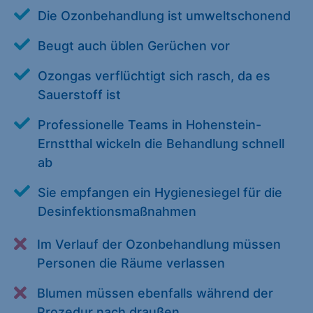
Alle akzeptieren
Speichern
Die Ozonbehandlung ist umweltschonend
Beugt auch üblen Gerüchen vor
Zurück
Ozongas verflüchtigt sich rasch, da es
Essenziell (1)
Sauerstoff ist
Essenzielle Cookies ermöglichen grundlegende Funktionen und
Professionelle Teams in Hohenstein-
sind für die einwandfreie Funktion der Website erforderlich.
Ernstthal wickeln die Behandlung schnell
Cookie-Informationen anzeigen
ab
Statistiken (1)
Sie empfangen ein Hygienesiegel für die
Statistik Cookies erfassen Informationen anonym. Diese
Desinfektionsmaßnahmen
Informationen helfen uns zu verstehen, wie unsere Besucher
unsere Website nutzen. Statistik Cookies erfassen Informationen
Im Verlauf der Ozonbehandlung müssen
anonym. Diese Informationen helfen uns zu verstehen, wie
Personen die Räume verlassen
unsere Besucher unsere Website nutzen.
Blumen müssen ebenfalls während der
Cookie-Informationen anzeigen
Prozedur nach draußen