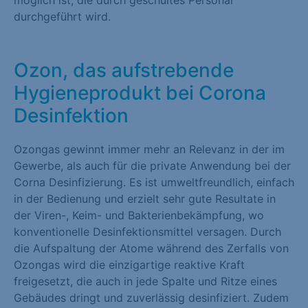
möglich ist, die durch geschultes Personal
Marketing (1)
durchgeführt wird.
Marketing-Cookies werden von Drittanbietern oder Publishern
verwendet, um personalisierte Werbung anzuzeigen. Sie tun
Ozon, das aufstrebende
dies, indem sie Besucher über Websites hinweg verfolgen.
Hygieneprodukt bei Corona
Cookie-Informationen anzeigen
Desinfektion
Externe Medien (1)
Ozongas gewinnt immer mehr an Relevanz in der im
Inhalte von Videoplattformen und Social-Media-Plattformen
Gewerbe, als auch für die private Anwendung bei der
werden standardmäßig blockiert. Wenn Cookies von externen
Corna Desinfizierung. Es ist umweltfreundlich, einfach
Medien akzeptiert werden, bedarf der Zugriff auf diese Inhalte
in der Bedienung und erzielt sehr gute Resultate in
keiner manuellen Einwilligung mehr.
der Viren-, Keim- und Bakterienbekämpfung, wo
Cookie-Informationen anzeigen
konventionelle Desinfektionsmittel versagen. Durch
die Aufspaltung der Atome während des Zerfalls von
Datenschutzerklärung
Impressum
Ozongas wird die einzigartige reaktive Kraft
freigesetzt, die auch in jede Spalte und Ritze eines
Gebäudes dringt und zuverlässig desinfiziert. Zudem