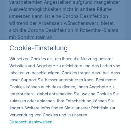
verarbeitenden Angestellten aufgrund mangelnder
Ausweichmöglichkeiten nicht in andere Räume
umsetzen kann. Ist eine Corona Desinfektion
während der Arbeitszeit wünschenswert, bietet
sich die Corona Desinfektion in Rosenthal-Bielatal
mit Sprühmitteln an.´
Cookie-Einstellung
Vorteile der Desinfektion in der Gastronomie
Wir setzen Cookies ein, um Ihnen die Nutzung unserer
Schutz Ihrer Mitarbeiter und Kunden
Websites und Angebote zu erleichtern und das Laden von
Erzeugt eine hohe Vertrauensbasis
Inhalten zu beschleunigen. Cookies tragen dazu bei, dass
Schützt vor der Schließung Ihrer
unser Support Sie besser unterstützen kann. Bestimmte
Gastronomie
Cookies können auch dazu dienen, Ihnen Angebote zu
Da hier keiner die Räumlichkeiten verlassen muss,
unterbreiten – dabei entscheiden Sie, welche Cookies Sie
kann die Corona Desinfizierung mit giftfreien
zulassen oder ablehnen. Ihre Entscheidung können Sie
flüssigen Produkten nebenbei ausgeführt werden.
ändern. Weitere Infos finden Sie in unserer Richtlinie zur
Verwendung von Cookies und in unseren
Kita & Schule
Datenschutzhinweisen
.