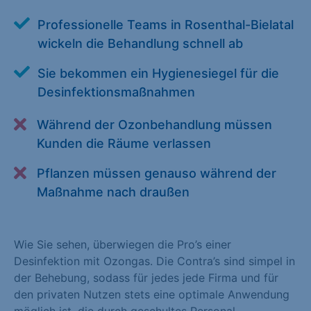
Alle akzeptieren
Speichern
Professionelle Teams in Rosenthal-Bielatal
wickeln die Behandlung schnell ab
Zurück
Sie bekommen ein Hygienesiegel für die
Essenziell (1)
Desinfektionsmaßnahmen
Essenzielle Cookies ermöglichen grundlegende Funktionen und
sind für die einwandfreie Funktion der Website erforderlich.
Während der Ozonbehandlung müssen
Kunden die Räume verlassen
Cookie-Informationen anzeigen
Pflanzen müssen genauso während der
Statistiken (1)
Maßnahme nach draußen
Statistik Cookies erfassen Informationen anonym. Diese
Informationen helfen uns zu verstehen, wie unsere Besucher
unsere Website nutzen. Statistik Cookies erfassen Informationen
Wie Sie sehen, überwiegen die Pro’s einer
anonym. Diese Informationen helfen uns zu verstehen, wie
Desinfektion mit Ozongas. Die Contra’s sind simpel in
unsere Besucher unsere Website nutzen.
der Behebung, sodass für jedes jede Firma und für
den privaten Nutzen stets eine optimale Anwendung
Cookie-Informationen anzeigen