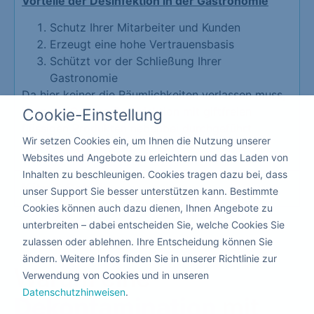
Vorteile der Desinfektion in der Gastronomie
Schutz Ihrer Mitarbeiter und Kunden
Erzeugt eine hohe Vertrauensbasis
Schützt vor der Schließung Ihrer
Gastronomie
Da hier keiner die Räumlichkeiten verlassen muss,
kann die Corona Desinfektion mit giftfreien
Cookie-Einstellung
flüssigen Produkten nebenbei durchgeführt
Wir setzen Cookies ein, um Ihnen die Nutzung unserer
werden.
Websites und Angebote zu erleichtern und das Laden von
Inhalten zu beschleunigen. Cookies tragen dazu bei, dass
Kita & Schule
unser Support Sie besser unterstützen kann. Bestimmte
Cookies können auch dazu dienen, Ihnen Angebote zu
unterbreiten – dabei entscheiden Sie, welche Cookies Sie
zulassen oder ablehnen. Ihre Entscheidung können Sie
ändern. Weitere Infos finden Sie in unserer Richtlinie zur
Warum eine
Verwendung von Cookies und in unseren
Datenschutzhinweisen
.
Dekontamination
mit