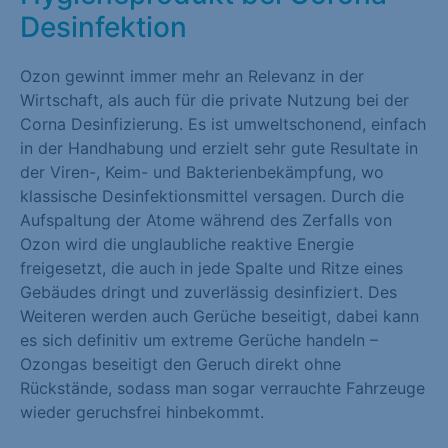
Desinfektion
Marketing (1)
Marketing-Cookies werden von Drittanbietern oder Publishern
Ozon gewinnt immer mehr an Relevanz in der
verwendet, um personalisierte Werbung anzuzeigen. Sie tun
Wirtschaft, als auch für die private Nutzung bei der
dies, indem sie Besucher über Websites hinweg verfolgen.
Corna Desinfizierung. Es ist umweltschonend, einfach
Cookie-Informationen anzeigen
in der Handhabung und erzielt sehr gute Resultate in
der Viren-, Keim- und Bakterienbekämpfung, wo
Externe Medien (1)
klassische Desinfektionsmittel versagen. Durch die
Aufspaltung der Atome während des Zerfalls von
Inhalte von Videoplattformen und Social-Media-Plattformen
Ozon wird die unglaubliche reaktive Energie
werden standardmäßig blockiert. Wenn Cookies von externen
freigesetzt, die auch in jede Spalte und Ritze eines
Medien akzeptiert werden, bedarf der Zugriff auf diese Inhalte
Gebäudes dringt und zuverlässig desinfiziert. Des
keiner manuellen Einwilligung mehr.
Weiteren werden auch Gerüche beseitigt, dabei kann
Cookie-Informationen anzeigen
es sich definitiv um extreme Gerüche handeln –
Ozongas beseitigt den Geruch direkt ohne
Datenschutzerklärung
Impressum
Rückstände, sodass man sogar verrauchte Fahrzeuge
wieder geruchsfrei hinbekommt.