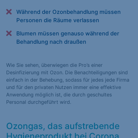
Alle akzeptieren
Speichern
Während der Ozonbehandlung müssen
Personen die Räume verlassen
Zurück
Blumen müssen genauso während der
Essenziell (1)
Behandlung nach draußen
Essenzielle Cookies ermöglichen grundlegende Funktionen und
sind für die einwandfreie Funktion der Website erforderlich.
Wie Sie sehen, überwiegen die Pro’s einer
Cookie-Informationen anzeigen
Desinfizierung mit Ozon. Die Benachteiligungen sind
Statistiken (1)
einfach in der Behebung, sodass für jedes jede Firma
und für den privaten Nutzen immer eine effektive
Statistik Cookies erfassen Informationen anonym. Diese
Anwendung möglich ist, die durch geschultes
Informationen helfen uns zu verstehen, wie unsere Besucher
Personal durchgeführt wird.
unsere Website nutzen. Statistik Cookies erfassen Informationen
anonym. Diese Informationen helfen uns zu verstehen, wie
unsere Besucher unsere Website nutzen.
Ozongas, das aufstrebende
Cookie-Informationen anzeigen
Hygieneprodukt bei Corona