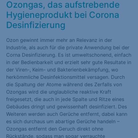
Ozongas, das aufstrebende
Marketing (1)
Hygieneprodukt bei Corona
Marketing-Cookies werden von Drittanbietern oder Publishern
Desinfizierung
verwendet, um personalisierte Werbung anzuzeigen. Sie tun
dies, indem sie Besucher über Websites hinweg verfolgen.
Ozon gewinnt immer mehr an Relevanz in der
Cookie-Informationen anzeigen
Industrie, als auch für die private Anwendung bei der
Corna Desinfizierung. Es ist umweltschonend, einfach
Externe Medien (1)
in der Bedienbarkeit und erzielt sehr gute Resultate in
der Viren-, Keim- und Bakterienbekämpfung, wo
Inhalte von Videoplattformen und Social-Media-Plattformen
herkömmliche Desinfektionsmittel versagen. Durch
werden standardmäßig blockiert. Wenn Cookies von externen
die Spaltung der Atome während des Zerfalls von
Medien akzeptiert werden, bedarf der Zugriff auf diese Inhalte
Ozongas wird die unglaubliche reaktive Kraft
keiner manuellen Einwilligung mehr.
freigesetzt, die auch in jede Spalte und Ritze eines
Cookie-Informationen anzeigen
Gebäudes dringt und gewissenhaft desinfiziert. Des
Weiteren werden auch Gerüche entfernt, dabei kann
Datenschutzerklärung
Impressum
es sich durchaus um abartige Gerüche handeln –
Ozongas entfernt den Geruch direkt ohne
Rückstände, sodass man sogar verrauchte