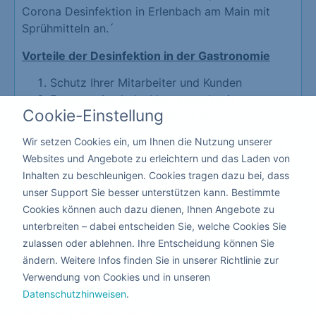
Corona Desinfektion in Erlenbach am Main mit
Sprühmitteln an.´
Vorteile der Desinfektion in der Gastronomie
Schutz Ihrer Mitarbeiter und Kunden
Erzeugt eine hohe Vertrauensbasis
Cookie-Einstellung
Schützt vor der Schließung Ihrer
Gastronomie
Wir setzen Cookies ein, um Ihnen die Nutzung unserer
Da hier keiner die Räumlichkeiten verlassen muss,
Websites und Angebote zu erleichtern und das Laden von
kann die Corona Desinfektion mit giftfreien
Inhalten zu beschleunigen. Cookies tragen dazu bei, dass
flüssigen Mitteln nebenbei ausgeführt werden.
unser Support Sie besser unterstützen kann. Bestimmte
Cookies können auch dazu dienen, Ihnen Angebote zu
Kita & Schule
unterbreiten – dabei entscheiden Sie, welche Cookies Sie
zulassen oder ablehnen. Ihre Entscheidung können Sie
ändern. Weitere Infos finden Sie in unserer Richtlinie zur
Verwendung von Cookies und in unseren
Datenschutzhinweisen
.