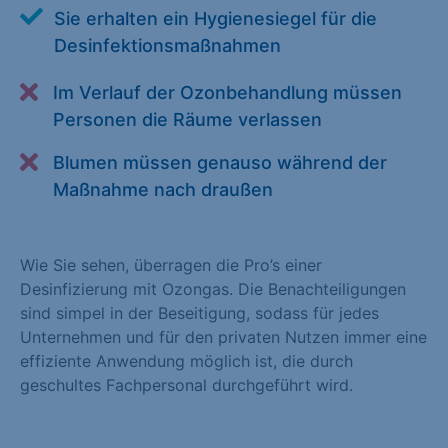
Sie erhalten ein Hygienesiegel für die
Alle akzeptieren
Speichern
Desinfektionsmaßnahmen
Zurück
Im Verlauf der Ozonbehandlung müssen
Essenziell (1)
Personen die Räume verlassen
Essenzielle Cookies ermöglichen grundlegende Funktionen und
Blumen müssen genauso während der
sind für die einwandfreie Funktion der Website erforderlich.
Maßnahme nach draußen
Cookie-Informationen anzeigen
Statistiken (1)
Wie Sie sehen, überragen die Pro’s einer
Desinfizierung mit Ozongas. Die Benachteiligungen
Statistik Cookies erfassen Informationen anonym. Diese
sind simpel in der Beseitigung, sodass für jedes
Informationen helfen uns zu verstehen, wie unsere Besucher
Unternehmen und für den privaten Nutzen immer eine
unsere Website nutzen. Statistik Cookies erfassen Informationen
effiziente Anwendung möglich ist, die durch
anonym. Diese Informationen helfen uns zu verstehen, wie
geschultes Fachpersonal durchgeführt wird.
unsere Besucher unsere Website nutzen.
Cookie-Informationen anzeigen