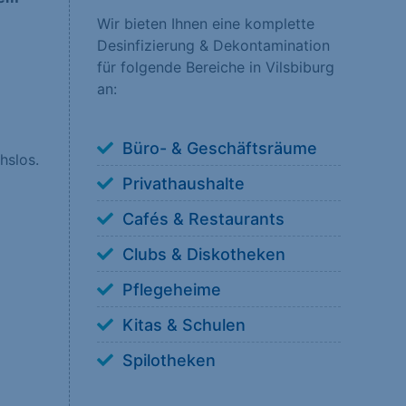
Wir bieten Ihnen eine komplette
Desinfizierung & Dekontamination
nsere Besucher unsere
für folgende Bereiche in Vilsbiburg
erstehen, wie unsere
an:
Büro- & Geschäftsräume
hslos.
Privathaushalte
 anzuzeigen. Sie tun
Cafés & Restaurants
Clubs & Diskotheken
Pflegeheime
Kitas & Schulen
ookies von externen
Spilotheken