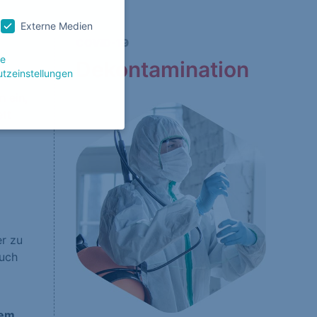
Externe Medien
COVID-19
le
Dekontamination
tzeinstellungen
n ein,
ett
g zu ganzen Kategorien
wählen.
Zurück
er zu
Auch
Website erforderlich.
gem