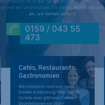
esinfektion ist in der heutigen Zeit wichtiger de
je und wir unterstützen Sie dabei.
Rufen Sie uns
an, wir helfen sofort!
0159 / 043 55
473
Cafés, Restaurants,
Gastronomien
Wie schütze ich mich und meine
Kunden in Vilsbiburg? Was sind die
Vorteile einer giftfreien Corona
Desinfektionen mit Ozon?