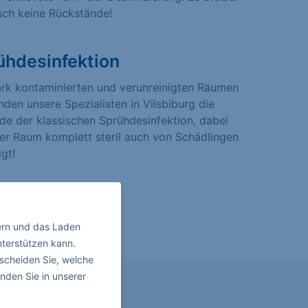
sch keine Rückstände!
ühdesinfektion
ark kontaminierten und verunreinigten Räumen
den unsere Spezialisten in Vilsbiburg die
e der klassischen Sprühdesinfektion, dabei
er Raum komplett steril auch von Schädlingen
igt!
ern und das Laden
nterstützen kann.
scheiden Sie, welche
nden Sie in unserer