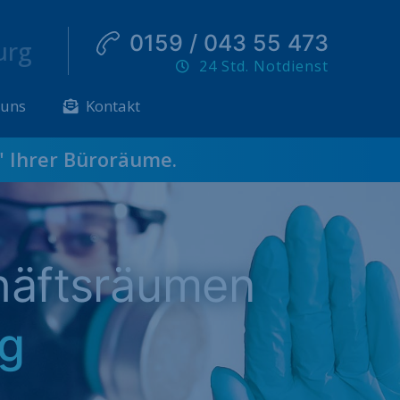
0159 / 043 55 473
urg
24 Std. Notdienst
 uns
Kontakt
" Ihrer Büroräume.
häftsräumen
rg