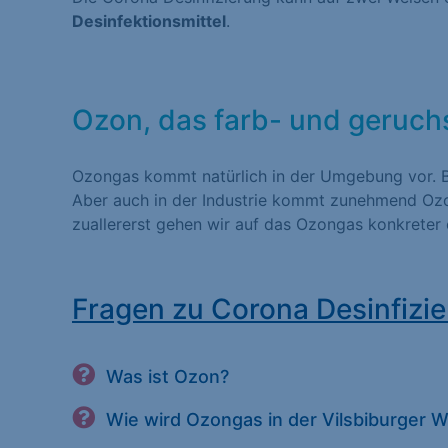
Desinfektionsmittel
.
Statistiken (1)
Statistik Cookies erfas
Website nutzen. Statist
Besucher unsere Websit
Ozon, das farb- und geruch
Ozongas kommt natürlich in der Umgebung vor. Bi
Marketing (1)
Aber auch in der Industrie kommt zunehmend Oz
zuallererst gehen wir auf das Ozongas konkreter 
Marketing-Cookies werd
dies, indem sie Besuche
Fragen zu Corona Desinfizie
Externe Medien (
Inhalte von Videoplatt
Was ist Ozon?
Medien akzeptiert werde
Wie wird Ozongas in der Vilsbiburger 