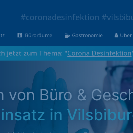
#coronadesinfektion #vilsbib
tz
Büroräume
Gastronomie
Über
ch jetzt zum Thema: "
Corona Desinfektion
on von Büro & Gesc
insatz in Vilsbibu