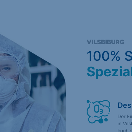
VILSBIBURG
100% S
Spezia
Des
Der E
in Vil
hochef