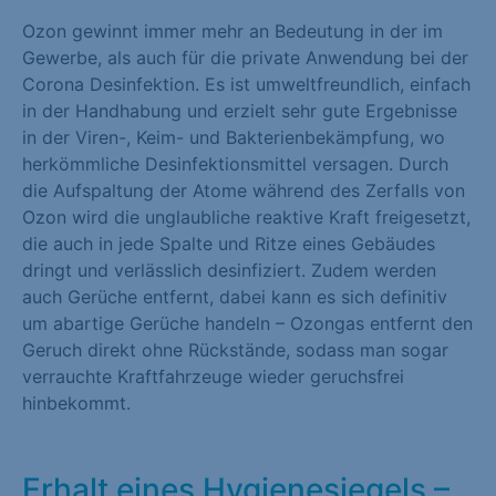
Marketing (1)
Ozon gewinnt immer mehr an Bedeutung in der im
Gewerbe, als auch für die private Anwendung bei der
Marketing-Cookies werden von Drittanbietern oder Publishern
Corona Desinfektion. Es ist umweltfreundlich, einfach
verwendet, um personalisierte Werbung anzuzeigen. Sie tun
in der Handhabung und erzielt sehr gute Ergebnisse
dies, indem sie Besucher über Websites hinweg verfolgen.
in der Viren-, Keim- und Bakterienbekämpfung, wo
Cookie-Informationen anzeigen
herkömmliche Desinfektionsmittel versagen. Durch
die Aufspaltung der Atome während des Zerfalls von
Externe Medien (1)
Ozon wird die unglaubliche reaktive Kraft freigesetzt,
die auch in jede Spalte und Ritze eines Gebäudes
Inhalte von Videoplattformen und Social-Media-Plattformen
dringt und verlässlich desinfiziert. Zudem werden
werden standardmäßig blockiert. Wenn Cookies von externen
auch Gerüche entfernt, dabei kann es sich definitiv
Medien akzeptiert werden, bedarf der Zugriff auf diese Inhalte
um abartige Gerüche handeln – Ozongas entfernt den
keiner manuellen Einwilligung mehr.
Geruch direkt ohne Rückstände, sodass man sogar
Cookie-Informationen anzeigen
verrauchte Kraftfahrzeuge wieder geruchsfrei
hinbekommt.
Datenschutzerklärung
Impressum
Erhalt eines Hygienesiegels –