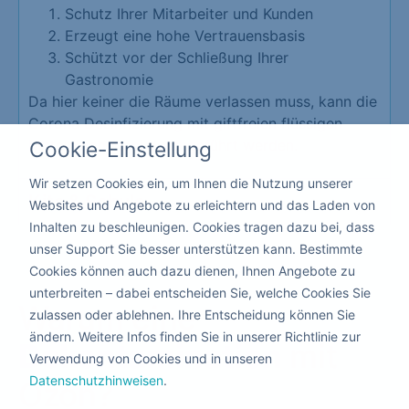
Schutz Ihrer Mitarbeiter und Kunden
Erzeugt eine hohe Vertrauensbasis
Schützt vor der Schließung Ihrer
Gastronomie
Da hier keiner die Räume verlassen muss, kann die
Corona Desinfizierung mit giftfreien flüssigen
Mitteln nebenbei durchgeführt werden.
Cookie-Einstellung
Wir setzen Cookies ein, um Ihnen die Nutzung unserer
Kita & Schule
Websites und Angebote zu erleichtern und das Laden von
Inhalten zu beschleunigen. Cookies tragen dazu bei, dass
unser Support Sie besser unterstützen kann. Bestimmte
Cookies können auch dazu dienen, Ihnen Angebote zu
unterbreiten – dabei entscheiden Sie, welche Cookies Sie
Warum eine
zulassen oder ablehnen. Ihre Entscheidung können Sie
ändern. Weitere Infos finden Sie in unserer Richtlinie zur
Dekontamination
mit
Verwendung von Cookies und in unseren
Datenschutzhinweisen
.
Ozon?