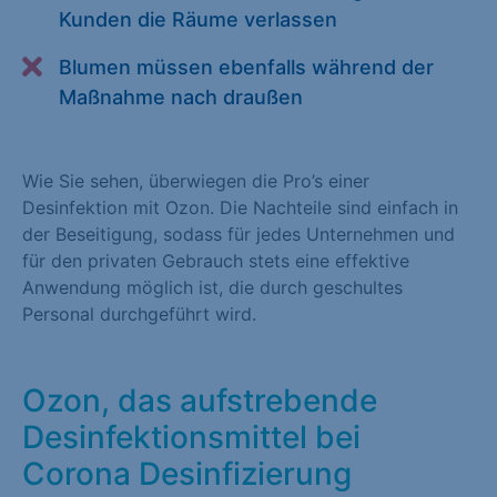
Kunden die Räume verlassen
Alle akzeptieren
Speichern
Blumen müssen ebenfalls während der
Zurück
Maßnahme nach draußen
Essenziell (1)
Essenzielle Cookies ermöglichen grundlegende Funktionen und
Wie Sie sehen, überwiegen die Pro’s einer
sind für die einwandfreie Funktion der Website erforderlich.
Desinfektion mit Ozon. Die Nachteile sind einfach in
der Beseitigung, sodass für jedes Unternehmen und
Cookie-Informationen anzeigen
für den privaten Gebrauch stets eine effektive
Statistiken (1)
Anwendung möglich ist, die durch geschultes
Personal durchgeführt wird.
Statistik Cookies erfassen Informationen anonym. Diese
Informationen helfen uns zu verstehen, wie unsere Besucher
unsere Website nutzen. Statistik Cookies erfassen Informationen
Ozon, das aufstrebende
anonym. Diese Informationen helfen uns zu verstehen, wie
Desinfektionsmittel bei
unsere Besucher unsere Website nutzen.
Corona Desinfizierung
Cookie-Informationen anzeigen