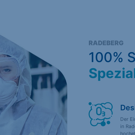
RADEBERG
100% S
Spezia
Des
Der E
in Rad
hochef