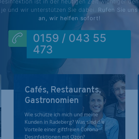
esinfektion ist in der heutigen Zeit wichtiger de
je und wir unterstützen Sie dabei.
Rufen Sie uns
an, wir helfen sofort!
0159 / 043 55
473
Cafés, Restaurants,
Gastronomien
Wie schütze ich mich und meine
Kunden in Radeberg? Was sind die
Vorteile einer giftfreien Corona
Desinfektionen mit Ozon?