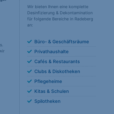
Wir bieten Ihnen eine komplette
Desinfizierung & Dekontamination
nsere Besucher unsere
für folgende Bereiche in Radeberg
erstehen, wie unsere
an:
Büro- & Geschäftsräume
s.
wir
Privathaushalte
 anzuzeigen. Sie tun
Cafés & Restaurants
Clubs & Diskotheken
Pflegeheime
Kitas & Schulen
ookies von externen
Spilotheken