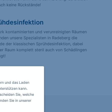
sch keine Rückstände!
ühdesinfektion
ark kontaminierten und verunreinigten Räumen
den unsere Spezialisten in Radeberg die
e der klassischen Sprühdesinfektion, dabei
er Raum komplett steril auch von Schädlingen
igt!
ern und das Laden
nterstützen kann.
scheiden Sie, welche
nden Sie in unserer