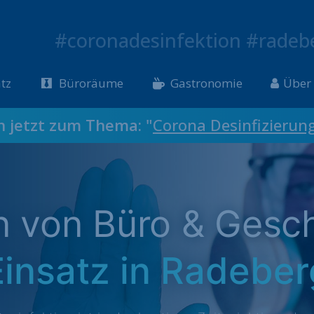
#coronadesinfektion #radeb
tz
Büroräume
Gastronomie
Über
ch jetzt zum Thema: "
Corona Desinfizierun
on von Büro & Gesc
Einsatz in Radeber