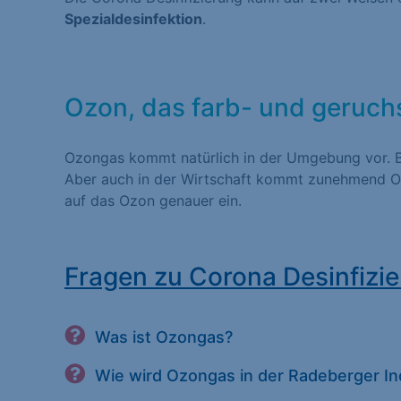
Spezialdesinfektion
.
Statistiken (1)
Statistik Cookies erfas
Website nutzen. Statist
Besucher unsere Websit
Ozon, das farb- und geruch
Ozongas kommt natürlich in der Umgebung vor. Bi
Marketing (1)
Aber auch in der Wirtschaft kommt zunehmend Oz
auf das Ozon genauer ein.
Marketing-Cookies werd
dies, indem sie Besuche
Fragen zu Corona Desinfizie
Externe Medien (
Inhalte von Videoplatt
Was ist Ozongas?
Medien akzeptiert werde
Wie wird Ozongas in der Radeberger In