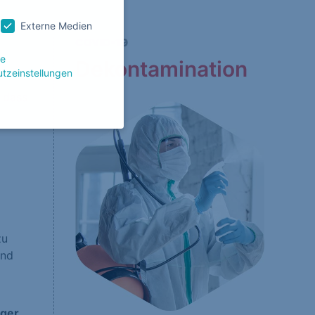
Externe Medien
COVID-19
le
Dekontamination
tzeinstellungen
, dass
g zu ganzen Kategorien
wählen.
Zurück
zu
und
Website erforderlich.
iger