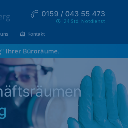
0159 / 043 55 473
erg
24 Std. Notdienst
 uns
Kontakt
g
" Ihrer Büroräume.
häftsräumen
g